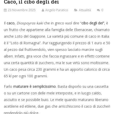
Caco, il cibo degli dèi
23 Novembre 2025
Angelo Paratico
Attualità
0
Il
caco
,
Diospoyros kaki
che in greco vuol dire “
cibo degli dei”
, è
un frutto che appartiene alla famiglia delle Ebenaceae, chiamato
anche Loto del Giappone. La varietà più comune di caco in Italia
è il “Loto di Romagna”. Pur raggiungendo il prezzo di 1 euro e 50
al pezzo dal fruttivendolo, vien spesso lasciato marcire sugli
alberi. Infatti, gira voce che faccia ingrassare e in effetti contiene
una certa quantità di zucchero, ma le sue virtù sono moltissime.
Un caco pesa circa 230 grammi e ha un apporto calorico di circa
65 kl per ogni 100 grammi.
Farlo
maturare è semplicissimo
. Basta disporlo su una cassetta
o su un cartone con delle mele interposte, e in luogo caldo,
asciutto e se possibile buio. Le mele quando maturano liberano
acetilene ed etilene, due gas che arricchiscono il caco di zuccheri
rendendolo più dolce.