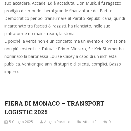
FIERA DI MONACO – TRANSPORT
LOGISTIC 2025
5 Giugno 2025
Angelo Paratico
Attualità
0
5 giugno 2025 – Si è conclusa oggi Transport Logistic 2025, uno
degli appuntamenti internazionali più rilevanti per il settore dei
trasporti e della logistica. Anche quest’anno il Consorzio ZAI –
Interporto Quadrante Europa di Verona ha partecipato alla fiera,
rappresentando l’eccellenza logistica del Veneto e dell’Italia nel
cuore dell’Europa.
Protagonista in fiera è stato il Veneto Logistic System, sistema