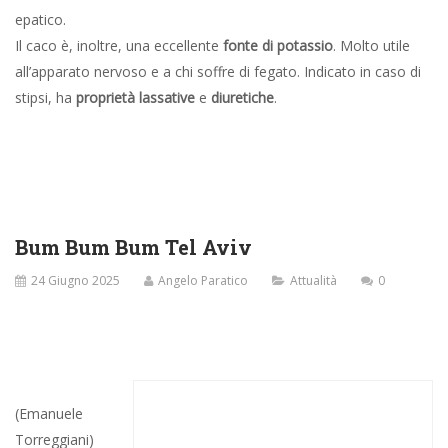
epatico.
Il caco è, inoltre, una eccellente
fonte di potassio
. Molto utile
all’apparato nervoso e a chi soffre di fegato. Indicato in caso di
stipsi, ha
proprietà lassative
e
diuretiche
.
Bum Bum Bum Tel Aviv
24 Giugno 2025
Angelo Paratico
Attualità
0
(Emanuele
Benedizione su Tel Aviv -Giaffa
Torreggiani)