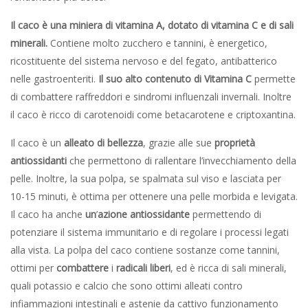
Il caco è una miniera di vitamina A, dotato di vitamina C e di sali
minerali.
Contiene molto zucchero e tannini, è energetico,
ricostituente del sistema nervoso e del fegato, antibatterico
nelle gastroenteriti.
Il suo alto contenuto di Vitamina C
permette
di combattere raffreddori e sindromi influenzali invernali. Inoltre
il caco è ricco di carotenoidi come betacarotene e criptoxantina.
Il caco è un
alleato di bellezza
, grazie alle sue
proprietà
antiossidanti
che permettono di rallentare l’invecchiamento della
pelle. Inoltre, la sua polpa, se spalmata sul viso e lasciata per
10-15 minuti, è ottima per ottenere una pelle morbida e levigata.
Il caco ha anche
un
’
azione antiossidante
permettendo di
potenziare il sistema immunitario e di regolare i processi legati
alla vista. La polpa del caco contiene sostanze come tannini,
ottimi per
combattere
i
radicali liberi
, ed è ricca di sali minerali,
quali potassio e calcio che sono ottimi alleati contro
infiammazioni intestinali e astenie da cattivo funzionamento