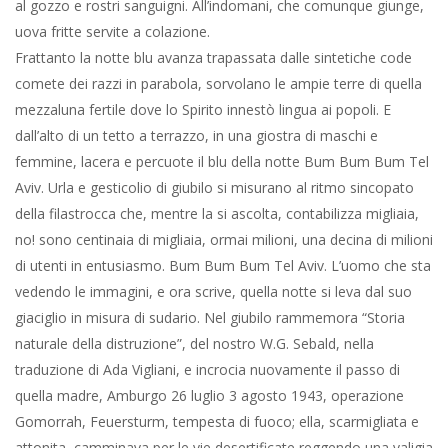
dall’alto di un tetto a terrazzo, in una giostra di maschi e
femmine, lacera e percuote il blu della notte Bum Bum Bum Tel
Aviv. Urla e gesticolio di giubilo si misurano al ritmo sincopato
della filastrocca che, mentre la si ascolta, contabilizza migliaia,
no! sono centinaia di migliaia, ormai milioni, una decina di milioni
di utenti in entusiasmo. Bum Bum Bum Tel Aviv. L’uomo che sta
vedendo le immagini, e ora scrive, quella notte si leva dal suo
giaciglio in misura di sudario. Nel giubilo rammemora “Storia
naturale della distruzione”, del nostro W.G. Sebald, nella
traduzione di Ada Vigliani, e incrocia nuovamente il passo di
quella madre, Amburgo 26 luglio 3 agosto 1943, operazione
Gomorrah, Feuersturm, tempesta di fuoco; ella, scarmigliata e
attonita, camminava per le vie desertificate reggendo una valigia
con il cadavere carbonizzato del suo figlioletto mentre dal vicino
zoo si levava lo strazio di elefanti, leoni, tigri, scimmie che
sudavano l’agonia del fuoco. E incrociando nuovamente il passo
di quella madre incrocia lo sguardo sempiterno di Maria che
deponendo il Figlio nella culla prelude, inconsapevole, al