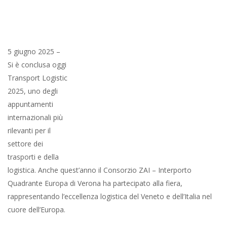
regionale integrato che ha saputo distinguersi per capacità di
innovazione, velocità e visione condivisa. Molteplici gli
appuntamenti che hanno visto il coinvolgimento diretto del
Consorzio ZAI, con l’obiettivo di rafforzare il posizionamento
strategico dell’interporto veronese all’interno della rete europea
dei trasporti e di promuovere il dialogo tra imprese, istituzioni e
operatori internazionali.
Durante l’evento, il Consorzio ZAI – Interporto Quadrante
Europa di Verona ha avuto modo di confrontarsi con
stakeholder globali, approfondire i temi della sostenibilità,
dell’intermodalità e delle nuove tecnologie applicate alla
logistica, confermando il ruolo di Verona come snodo
fondamentale per la mobilità delle merci in Europa.
Dichiarazione del Presidente Matteo Gasparato:
«Desidero ringraziare la Regione Veneto per aver saputo
mettere insieme, ancora una volta, così tanti attori strategici