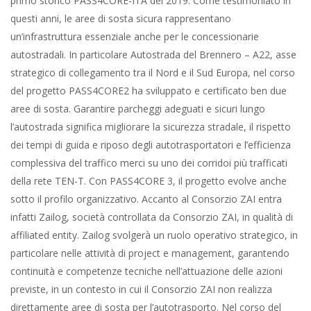
primo storico PASS4CORE-ITA del 2019. Come testimoniato in
questi anni, le aree di sosta sicura rappresentano
un’infrastruttura essenziale anche per le concessionarie
autostradali. In particolare Autostrada del Brennero – A22, asse
strategico di collegamento tra il Nord e il Sud Europa, nel corso
del progetto PASS4CORE2 ha sviluppato e certificato ben due
aree di sosta. Garantire parcheggi adeguati e sicuri lungo
l’autostrada significa migliorare la sicurezza stradale, il rispetto
dei tempi di guida e riposo degli autotrasportatori e l’efficienza
complessiva del traffico merci su uno dei corridoi più trafficati
della rete TEN-T. Con PASS4CORE 3, il progetto evolve anche
sotto il profilo organizzativo. Accanto al Consorzio ZAI entra
infatti Zailog, società controllata da Consorzio ZAI, in qualità di
affiliated entity. Zailog svolgerà un ruolo operativo strategico, in
particolare nelle attività di project e management, garantendo
continuità e competenze tecniche nell’attuazione delle azioni
previste, in un contesto in cui il Consorzio ZAI non realizza
direttamente aree di sosta per l’autotrasporto. Nel corso del