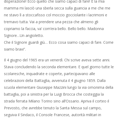
impettiti e severissimi, che sembravano giganti, ma buoni, buoni
come il pane. Quel pane di cui scrive, a chiusura del suo sommo
romanzo, “Vita e Destino”, Vasilij Grossman; se qualcuno è colto
da curiosità lo legga non avrà a pentirsene. Ma sia.
Dunque, era un venerdì quel 4 giugno e avevo sette anni. Finita
la messa parlava il sindaco, il console francese, poi in parata la
Fanfara dei Bersaglieri mentre il popolo, schierato ai lati lungo la
via, faceva ala in un tripudio di applausi, evviva e bandierine
sventolanti. Al mezzodì si rientrava in aula, eccitatissimi dalle
trombe che ci rimbombavano in testa e quindi nel cuore, per la
riconsegna delle bandierine e si andava a casa. Le autorità e le
rappresentanze militari e civili si recavano, per il pranzo,
all’Albergo Due Muri. Quella sera, rammemoro che era di quel
caldo grigio, afoso preludio di un temporale imminente, mio
padre, che avevo intravisto sul palco impavesato in
rappresentanza della Snia Viscosa, anche le grandi industrie