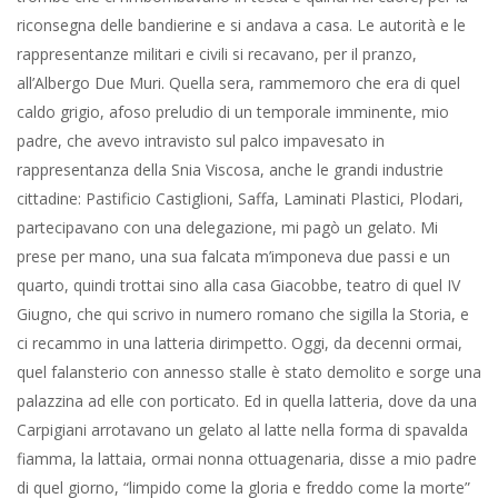
Mio padre mi prese il cono gelato e mi lasciò uno schiaffo. Così
non ti dimentichi.
Venerdì, IV Giugno 1965. Trent’anni dopo, trent’anni, investito
dell’incarico di vicesindaco pro tempore della Magenta, in
prossimità della ricorrenza, andai all’Ossario sul camioncino
degli operai comunali lì per un rimessaggio in economia del sito.
Il Magistrelli, l’articolo esplicito lombardismo, capo operaio, altro
gigante buono, governava i lavori lavorando. Me ne stavo lì a
guardarmi in giro nell’abito grigio scuro d’ordinanza, per dire.
Nani, non sei mai andato giù? Ora il “nani” è un altro
lombardismo affettuoso. Un vezzeggiativo molto comune nella
lingua madre. Che non significa piccolino, le nostre taglie si
equiparavano, ma semplicemente quell’espressione che esprime
l’affetto indifferente all’età del tempo. Scossi il capo. Allora butta
via il mozzicone e vieni giù. E scendemmo nella cripta. Mi
accolse l’odore di aria ferma che sembra acqua stagnante di