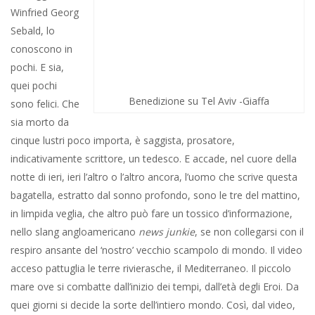
Winfried Georg
Sebald, lo conoscono in pochi. E sia, quei pochi sono felici. Che
sia morto da cinque lustri poco importa, è saggista, prosatore,
indicativamente scrittore, un tedesco. E accade, nel cuore della
notte di ieri, ieri l’altro o l’altro ancora, l’uomo che scrive questa
bagatella, estratto dal sonno profondo, sono le tre del mattino,
in limpida veglia, che altro può fare un tossico d’informazione,
nello slang angloamericano
news junkie
, se non collegarsi con il
respiro ansante del ‘nostro’ vecchio scampolo di mondo. Il video
acceso pattuglia le terre rivierasche, il Mediterraneo. Il piccolo
mare ove si combatte dall’inizio dei tempi, dall’età degli Eroi. Da
quei giorni si decide la sorte dell’intiero mondo. Così, dal video,
osserva la notte mesopotamica che si mostra in quel blu
luminoso, ancora e sempre il cielo di Betlemme. Nel mentre
trapassano, nel mirabile cielo di Persia, Siria, Giordania,
Palestina, missili in batteria che altro sono se non oscena scia di
quella cometa che fu Gloria dei popoli. Saettano in quegli