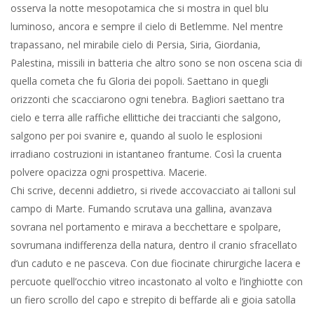
orizzonti che scacciarono ogni tenebra. Bagliori saettano tra
cielo e terra alle raffiche ellittiche dei traccianti che salgono,
salgono per poi svanire e, quando al suolo le esplosioni
irradiano costruzioni in istantaneo frantume. Così la cruenta
polvere opacizza ogni prospettiva. Macerie.
Chi scrive, decenni addietro, si rivede accovacciato ai talloni sul
campo di Marte. Fumando scrutava una gallina, avanzava
sovrana nel portamento e mirava a becchettare e spolpare,
sovrumana indifferenza della natura, dentro il cranio sfracellato
d’un caduto e ne pasceva. Con due fiocinate chirurgiche lacera e
percuote quell’occhio vitreo incastonato al volto e l’inghiotte con
un fiero scrollo del capo e strepito di beffarde ali e gioia satolla
al gozzo e rostri sanguigni. All’indomani, che comunque giunge,
uova fritte servite a colazione.
Frattanto la notte blu avanza trapassata dalle sintetiche code
comete dei razzi in parabola, sorvolano le ampie terre di quella
mezzaluna fertile dove lo Spirito innestò lingua ai popoli. E