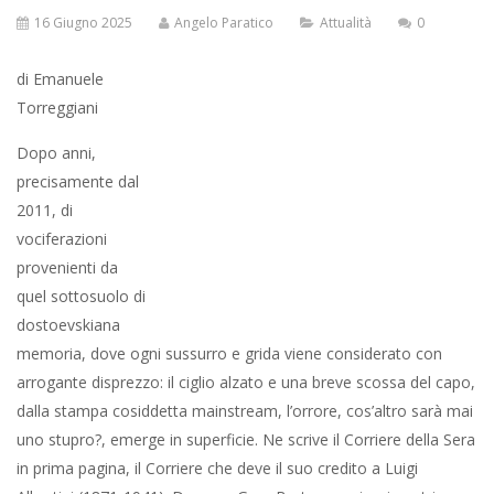
da quel sottosuolo di dostoevskiana memoria, dove ogni
sussurro e grida viene considerato con arrogante disprezzo: il
ciglio alzato e una breve scossa del capo, dalla stampa
cosiddetta mainstream, l’orrore, cos’altro sarà mai uno stupro?,
emerge in superficie. Ne scrive il Corriere della Sera in prima
pagina, il Corriere che deve il suo credito a Luigi Albertini (1871-
1941). Dunque, Gran Bretagna, giorni nostri. Migliaia di
ragazzine inglesi, tutte bianche, appartenenti alle classi sociali
povere, disagiate, nate nei quartieri di un proletariato in
costante disoccupazione, che sopravvive con i fondi sociali, che
si nutre di cibo spazzatura, tant’è l’aumento esponenziale sia
dell’obesità infantile che la conseguente decrescita dell’altezza
media, le ossa lunghe non si nutrono di fritto e patatine; in quei
quartieri dove l’alcolismo è terapia anestetica e l’abbandono
scolastico endemico, in quei quartieri migliaia di ragazzine sono
state violentate costantemente da gruppi di pachistani. Se le
prendevano, le usavano e le scaricavano lì, a bordo strada, tra le