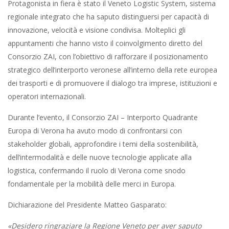
in un’unica cornice di rappresentanza. A Monaco abbiamo
fatto squadra, dimostrando che il Veneto è capace di
competere a livello mondiale quando pubblico e privato
lavorano in sinergia. Il Consorzio ZAI è orgoglioso di far parte
di questo sistema che guarda lontano, con concretezza e
visione».
4 giugno 1859. Lo schiaffo della
Battaglia di Magenta.
4 Giugno 2025
Angelo Paratico
Attualità
0