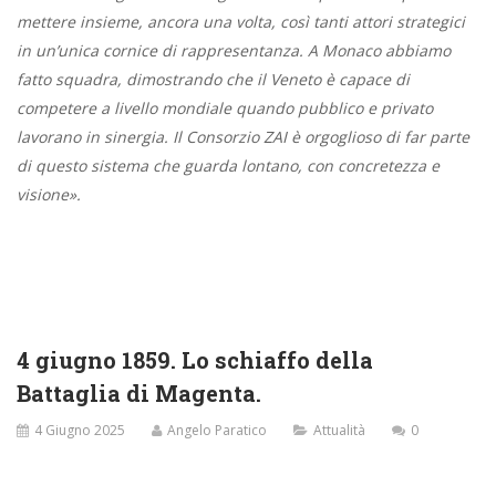
Quella vittoria
L’Ossario di Magenta, dove
sanguinosa, combattuta
scese l’autore di questo articolo
da francesi e piemontesi
casa per casa nelle
strade di Magenta, a colpi di baionetta e con il calcio dei
fucili. Quella fu il preludio dello scontro di Solferino e di San
Martino, del 24 giugno 1859.
(Emanuele Torreggiani)
. “Chissà la sua mamma, quando glielo
dicono, che disperazione! Ecco quello che siamo capaci di fare! E
la mia mamma mi lasciò una sberla secca sulla guancia a me
che me ne stavo lì a stoccafisso col moccio gocciolante i
lacrimoni e tremavo tutta. Vai a prendere una pezza che almeno
gli copriamo la faccia, va’ com’era bello. Bello bello. Madonna
Signore…Un angioletto.
Che il Signore guardi giù… Ecco cosa siamo capaci di fare. Come