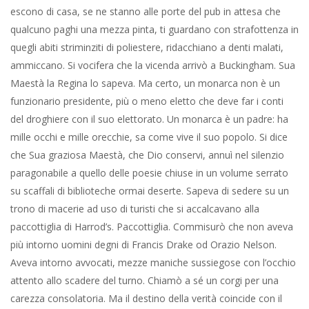
trono di macerie ad uso di turisti che si accalcavano alla
paccottiglia di Harrod’s. Paccottiglia. Commisurò che non aveva
più intorno uomini degni di Francis Drake od Orazio Nelson.
Aveva intorno avvocati, mezze maniche sussiegose con l’occhio
attento allo scadere del turno. Chiamò a sé un corgi per una
carezza consolatoria. Ma il destino della verità coincide con il
suo accadere. Accade. Ed è accaduta. Elon Musk, il fu ragazzo
prodigio del mondo liberal grande finanziatore del Partito
Democratico per poi transumare al Partito Repubblicana, quindi
incartonato tra fascisti & razzisti, ha rilanciato, nelle sue
piattaforme no mainstream, la storia.
E poiché la verità non è un concetto ma un evento e l’omissione
non più sostenibile, l’attuale Primo Ministro, Sir Keir Starmer ha
nominato la baronessa Louise Casey a capo di un inchiesta
pubblica. Venticinque anni di stupri e di silenzi, complici. Basso
impero.