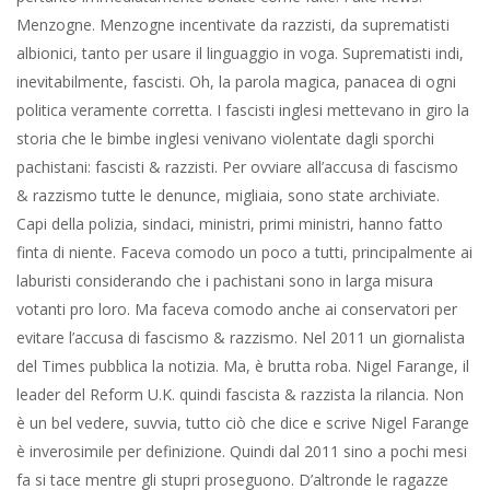
l’accusa di fascismo & razzismo. Nel 2011 un giornalista del
Times pubblica la notizia. Ma, è brutta roba. Nigel Farange, il
leader del Reform U.K. quindi fascista & razzista la rilancia. Non
è un bel vedere, suvvia, tutto ciò che dice e scrive Nigel Farange
è inverosimile per definizione. Quindi dal 2011 sino a pochi mesi
fa si tace mentre gli stupri proseguono. D’altronde le ragazze
escono di casa, se ne stanno alle porte del pub in attesa che
qualcuno paghi una mezza pinta, ti guardano con strafottenza in
quegli abiti striminziti di poliestere, ridacchiano a denti malati,
ammiccano. Si vocifera che la vicenda arrivò a Buckingham. Sua
Maestà la Regina lo sapeva. Ma certo, un monarca non è un
funzionario presidente, più o meno eletto che deve far i conti
del droghiere con il suo elettorato. Un monarca è un padre: ha
mille occhi e mille orecchie, sa come vive il suo popolo. Si dice
che Sua graziosa Maestà, che Dio conservi, annuì nel silenzio
paragonabile a quello delle poesie chiuse in un volume serrato
su scaffali di biblioteche ormai deserte. Sapeva di sedere su un