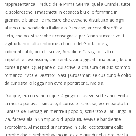
cittadine: Pastificio Castiglioni, Saffa, Laminati Plastici, Plodari,
partecipavano con una delegazione, mi pagò un gelato. Mi
prese per mano, una sua falcata m’imponeva due passi e un
quarto, quindi trottai sino alla casa Giacobbe, teatro di quel IV
Giugno, che qui scrivo in numero romano che sigilla la Storia, e
ci recammo in una latteria dirimpetto. Oggi, da decenni ormai,
quel falansterio con annesso stalle è stato demolito e sorge una
palazzina ad elle con porticato. Ed in quella latteria, dove da una
Carpigiani arrotavano un gelato al latte nella forma di spavalda
fiamma, la lattaia, ormai nonna ottuagenaria, disse a mio padre
di quel giorno, “limpido come la gloria e freddo come la morte”
per parafrasare Victor Hugo, esattamente come le aveva
narrato la sua di mamma che allora era proprio lei quella bimba
tremante di paura col moccio pencolante. Ed indicò il gradino di
pietra grigia, proprio sull’uscio. Era qui, mi diceva la mia mamma
che ogni volta si segnava a Croce. Un ragazzo, la testa
fracassata, biondo con gli occhi azzurri color del cielo, bianco
nella divisa austriaca rappresa nel sangue.