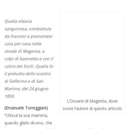
siamo bravi”.
Il 4 giugno del 1965 era un venerdì. Chi scrive aveva sette anni.
Stava concludendo la seconda elementare. E quel giorno tutte le
scolaresche, inquadrate e coperte, partecipavano alle
celebrazioni della Battaglia, avvenuta il 4 giugno 1859. Dalla
scuola elementare Giuseppe Mazzini lungo la via omonima della
battaglia, poi a sinistra per la Luigi Brocca che costeggia la
strada ferrata Milano Torino sino all’Ossario. Apriva il corteo il
Prevosto, che avrebbe tenuto la Santa Messa sul campo,
seguiva il Sindaco, il Console Francese, autorità militari in
rappresentanza, i reduci delle Prima Guerra, quella Grande, tutte
le scolaresche, i maschietti in casacca blu e le femmine in
grembiule bianco, le maestre che avevano distribuito ad ogni
alunno una bandierina italiana o francese, ancora di stoffa a
seta, che poi si sarebbe riconsegnata per l’anno successivo, i
vigili urbani in alta uniforme a fianco del Gonfalone gli
indimenticabili, per chi scrive, Amadio e Castiglioni, alti e