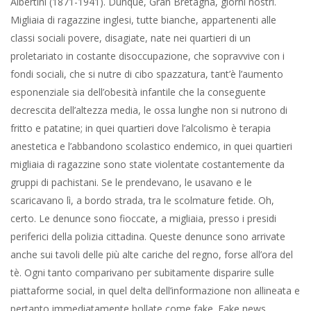
scolmature fetide. Oh, certo. Le denunce sono fioccate, a
migliaia, presso i presidi periferici della polizia cittadina. Queste
denunce sono arrivate anche sui tavoli delle più alte cariche del
regno, forse all’ora del tè. Ogni tanto comparivano per
subitamente disparire sulle piattaforme social, in quel delta
dell’informazione non allineata e pertanto immediatamente
bollate come fake. Fake news. Menzogne. Menzogne
incentivate da razzisti, da suprematisti albionici, tanto per usare
il linguaggio in voga. Suprematisti indi, inevitabilmente, fascisti.
Oh, la parola magica, panacea di ogni politica veramente
corretta. I fascisti inglesi mettevano in giro la storia che le bimbe
inglesi venivano violentate dagli sporchi pachistani: fascisti &
razzisti. Per ovviare all’accusa di fascismo & razzismo tutte le
denunce, migliaia, sono state archiviate. Capi della polizia,
sindaci, ministri, primi ministri, hanno fatto finta di niente.
Faceva comodo un poco a tutti, principalmente ai laburisti
considerando che i pachistani sono in larga misura votanti pro
loro. Ma faceva comodo anche ai conservatori per evitare