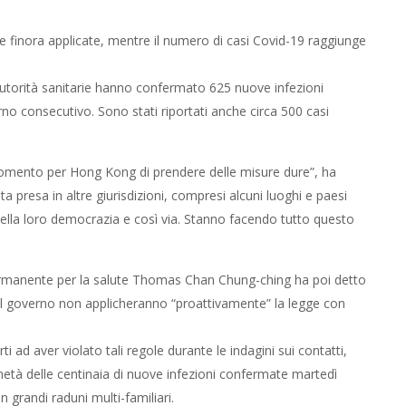
 finora applicate, mentre il numero di casi Covid-19 raggiunge
 autorità sanitarie hanno confermato 625 nuove infezioni
orno consecutivo. Sono stati riportati anche circa 500 casi
 momento per Hong Kong di prendere delle misure dure”, ha
 presa in altre giurisdizioni, compresi alcuni luoghi e paesi
 della loro democrazia e così via. Stanno facendo tutto questo
o permanente per la salute Thomas Chan Chung-ching ha poi detto
del governo non applicheranno “proattivamente” la legge con
ti ad aver violato tali regole durante le indagini sui contatti,
metà delle centinaia di nuove infezioni confermate martedì
 grandi raduni multi-familiari.