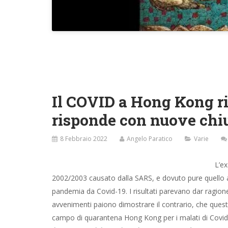
Il COVID a Hong Kong rit
risponde con nuove chiu
8 Febbraio 2022
Angelo Paratico
Varie
L’e
2002/2003 causato dalla SARS, e dovuto pure quello a 
pandemia da Covid-19. I risultati parevano dar ragione 
avvenimenti paiono dimostrare il contrario, che questo
campo di quarantena Hong Kong per i malati di Covid-1