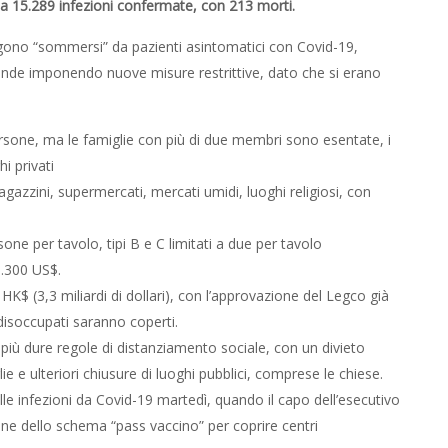
 a 15.289 infezioni confermate, con 213 morti.
gono “sommersi” da pazienti asintomatici con Covid-19,
ponde imponendo nuove misure restrittive, dato che si erano
 persone, ma le famiglie con più di due membri sono esentate, i
i privati
azzini, supermercati, mercati umidi, luoghi religiosi, con
rsone per tavolo, tipi B e C limitati a due per tavolo
1.300 US$.
HK$ (3,3 miliardi di dollari), con l’approvazione del Legco già
isoccupati saranno coperti.
più dure regole di distanziamento sociale, con un divieto
lie e ulteriori chiusure di luoghi pubblici, comprese le chiese.
le infezioni da Covid-19 martedì, quando il capo dell’esecutivo
e dello schema “pass vaccino” per coprire centri