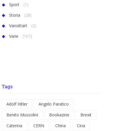
Sport
(1)
Storia
(28)
Vansittart
(2)
Varie
(107)
Tags
Adolf Hitler
Angelo Paratico
Benito Mussolini
Bookazine
Brexit
Caterina
CERN
China
Cina