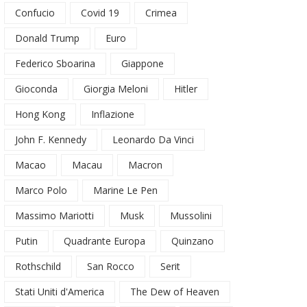
Confucio
Covid 19
Crimea
Donald Trump
Euro
Federico Sboarina
Giappone
Gioconda
Giorgia Meloni
Hitler
Hong Kong
Inflazione
John F. Kennedy
Leonardo Da Vinci
Macao
Macau
Macron
Marco Polo
Marine Le Pen
Massimo Mariotti
Musk
Mussolini
Putin
Quadrante Europa
Quinzano
Rothschild
San Rocco
Serit
Stati Uniti d'America
The Dew of Heaven