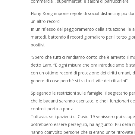
commerciali, supermercati e saloni di parrucchiere.
Hong Kong impone regole di social-distancing più dure
un altro record.
In un riflesso del peggioramento della situazione, le
martedì, battendo il record giornaliero per il terzo gi
positivi.
“Spero che tutti ci rendiamo conto che è arrivato il
detto Lam. “E ogni misura che ora introduciamo è stata
con un ottimo record di protezione dei diritti umani,
genere di cose perché si tratta di vite dei cittadini”.
Spiegando le restrizioni sulle famiglie, il segretari
che le badanti saranno esentate, e che i funzionari 
controlli porta a porta.
Tuttavia, se i pazienti di Covid-19 venissero poi scoper
potrebbero essere perseguiti, ha aggiunto. Più della 
hanno coinvolto persone che si erano unite ritrovate in