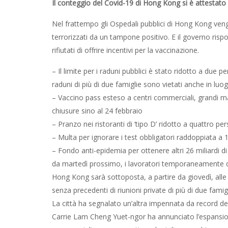
Il conteggio del Covid-19 di Hong Kong si è attestato
Nel frattempo gli Ospedali pubblici di Hong Kong ven
terrorizzati da un tampone positivo. E il governo ris
rifiutati di offrire incentivi per la vaccinazione.
– Il limite per i raduni pubblici è stato ridotto a due
raduni di più di due famiglie sono vietati anche in luogh
– Vaccino pass esteso a centri commerciali, grandi mag
chiusure sino al 24 febbraio
– Pranzo nei ristoranti di ‘tipo D’ ridotto a quattro pe
– Multa per ignorare i test obbligatori raddoppiata a 
– Fondo anti-epidemia per ottenere altri 26 miliardi di 
da martedì prossimo, i lavoratori temporaneamente d
Hong Kong sarà sottoposta, a partire da giovedì, alle 
senza precedenti di riunioni private di più di due famig
La città ha segnalato un’altra impennata da record del
Carrie Lam Cheng Yuet-ngor ha annunciato l’espansion