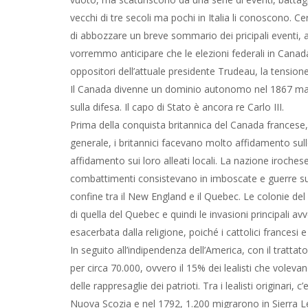
vecchi di tre secoli ma pochi in Italia li conoscono. C
di abbozzare un breve sommario dei pricipali eventi, 
vorremmo anticipare che le elezioni federali in Canad
oppositori dell’attuale presidente Trudeau, la tension
Il Canada divenne un dominio autonomo nel 1867 ma l
sulla difesa. Il capo di Stato è ancora re Carlo III.
Prima della conquista britannica del Canada francese, n
generale, i britannici facevano molto affidamento sulle
affidamento sui loro alleati locali. La nazione iroches
combattimenti consistevano in imboscate e guerre su pi
confine tra il New England e il Quebec. Le colonie 
di quella del Quebec e quindi le invasioni principali a
esacerbata dalla religione, poiché i cattolici francesi 
In seguito all’indipendenza dell’America, con il trattat
per circa 70.000, ovvero il 15% dei lealisti che volevan
delle rappresaglie dei patrioti. Tra i lealisti originari,
Nuova Scozia e nel 1792, 1.200 migrarono in Sierra Leo