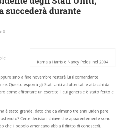
idente degli Stati Uniti,
a succederà durante
0
ile
Kamala Harris e Nancy Pelosi nel 2004
, eppure sino a fine novembre resterà lui il comandante
se. Questo esporrà gli Stati Uniti ad attentati e attacchi da
loro come affrontare un esercito il cui generale è stato ferito e
ana è stato grande, dato che da almeno tre anni Biden pare
 sostenuto? Certe decisioni chiave che apparentemente sono
edo che il popolo americano abbia il diritto di conoscerli.