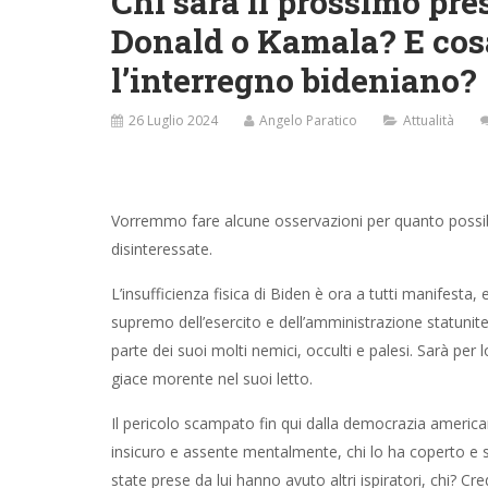
Chi sarà il prossimo pres
Donald o Kamala? E cos
l’interregno bideniano?
26 Luglio 2024
Angelo Paratico
Attualità
Vorremmo fare alcune osservazioni per quanto possib
disinteressate.
L’insufficienza fisica di Biden è ora a tutti manifesta
supremo dell’esercito e dell’amministrazione statuniten
parte dei suoi molti nemici, occulti e palesi. Sarà per 
giace morente nel suoi letto.
Il pericolo scampato fin qui dalla democrazia americ
insicuro e assente mentalmente, chi lo ha coperto e
state prese da lui hanno avuto altri ispiratori, chi? Cr