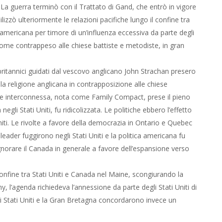
a guerra terminò con il Trattato di Gand, che entrò in vigore
ilizzò ulteriormente le relazioni pacifiche lungo il confine tra
 americana per timore di un’influenza eccessiva da parte degli
 come contrappeso alle chiese battiste e metodiste, in gran
-britannici guidati dal vescovo anglicano John Strachan presero
la religione anglicana in contrapposizione alle chiese
ite interconnessa, nota come Family Compact, prese il pieno
gli Stati Uniti, fu ridicolizzata. Le politiche ebbero l’effetto
niti. Le rivolte a favore della democrazia in Ontario e Quebec
eader fuggirono negli Stati Uniti e la politica americana fu
o ignorare il Canada in generale a favore dell’espansione verso
onfine tra Stati Uniti e Canada nel Maine, scongiurando la
, l’agenda richiedeva l’annessione da parte degli Stati Uniti di
li Stati Uniti e la Gran Bretagna concordarono invece un