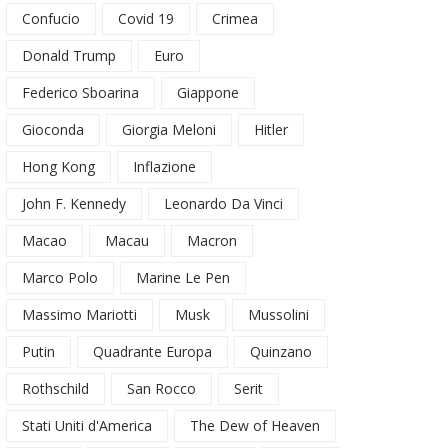
Confucio
Covid 19
Crimea
Donald Trump
Euro
Federico Sboarina
Giappone
Gioconda
Giorgia Meloni
Hitler
Hong Kong
Inflazione
John F. Kennedy
Leonardo Da Vinci
Macao
Macau
Macron
Marco Polo
Marine Le Pen
Massimo Mariotti
Musk
Mussolini
Putin
Quadrante Europa
Quinzano
Rothschild
San Rocco
Serit
Stati Uniti d'America
The Dew of Heaven