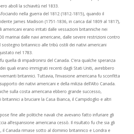
ero abolì la schiavitù nel 1833.
ociando nella guerra del 1812 (1812-1815), quando il
sidente James Madison (1751-1836, in carica dal 1809 al 1817),
 americani erano irritati dalle vessazioni britanniche nei
000 marinai dalle navi americane, dalle severe restrizioni contro
ostegno britannico alle tribù ostili dei nativi americani
quistato nel 1783.
 fu quella di impadronirsi del Canada. C’era qualche speranza
ei quali erano immigrati recenti dagli Stati Uniti, avrebbero
overnanti britannici. Tuttavia, l’invasione americana fu sconfitta
supporto dei nativi americani e della milizia dell’Alto Canada.
tanniche sulla costa americana ebbero grande successo,
ritannici a bruciare la Casa Bianca, il Campidoglio e altri
se fine alle politiche navali che avevano fatto infuriare gli
ccia all’espansione americana cessò. Il risultato fu che sia gli
à, il Canada rimase sotto al dominio britannico e Londra e