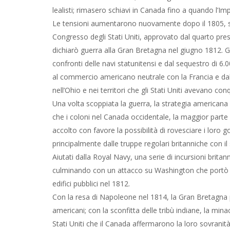
lealisti; rimasero schiavi in Canada fino a quando l’Imp
Le tensioni aumentarono nuovamente dopo il 1805, sf
Congresso degli Stati Uniti, approvato dal quarto pre
dichiarò guerra alla Gran Bretagna nel giugno 1812. Gli
confronti delle navi statunitensi e dal sequestro di 6.
al commercio americano neutrale con la Francia e dal s
nell’Ohio e nei territori che gli Stati Uniti avevano con
Una volta scoppiata la guerra, la strategia americana
che i coloni nel Canada occidentale, la maggior parte d
accolto con favore la possibilità di rovesciare i loro g
principalmente dalle truppe regolari britanniche con il 
Aiutati dalla Royal Navy, una serie di incursioni bri
culminando con un attacco su Washington che portò i b
edifici pubblici nel 1812.
Con la resa di Napoleone nel 1814, la Gran Bretagna po
americani; con la sconfitta delle tribù indiane, la mina
Stati Uniti che il Canada affermarono la loro sovranit