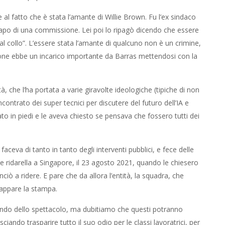
 al fatto che è stata l’amante di Willie Brown. Fu l’ex sindaco
apo di una commissione. Lei poi lo ripagò dicendo che essere
al collo”. L’essere stata l’amante di qualcuno non è un crimine,
eone ebbe un incarico importante da Barras mettendosi con la
, che l’ha portata a varie giravolte ideologiche (tipiche di non
ontrato dei super tecnici per discutere del futuro dell’IA e
to in piedi e le aveva chiesto se pensava che fossero tutti dei
aceva di tanto in tanto degli interventi pubblici, e fece delle
le ridarella a Singapore, il 23 agosto 2021, quando le chiesero
ciò a ridere. E pare che da allora l’entità, la squadra, che
 appare la stampa.
mondo dello spettacolo, ma dubitiamo che questi potranno
sciando trasparire tutto il suo odio per le classi lavoratrici, per