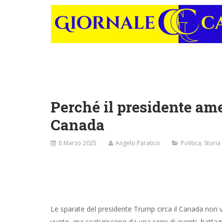
Perché il presidente am
Canada
6 Marzo 2025
Angelo Paratico
Politica
,
Storia
Le sparate del presidente Trump circa il Canada non
vuoto, ma scaturiscono da una serie di eventi, battagl