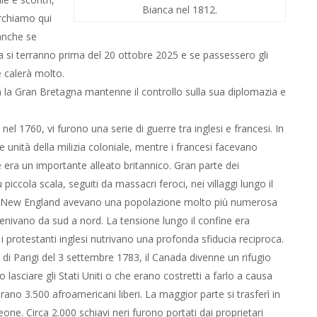
Bianca nel 1812.
erchiamo qui
anche se
a si terranno prima del 20 ottobre 2025 e se passessero gli
e calerà molto.
a Gran Bretagna mantenne il controllo sulla sua diplomazia e
el 1760, vi furono una serie di guerre tra inglesi e francesi. In
 unità della milizia coloniale, mentre i francesi facevano
e era un importante alleato britannico. Gran parte dei
ccola scala, seguiti da massacri feroci, nei villaggi lungo il
del New England avevano una popolazione molto più numerosa
vvenivano da sud a nord. La tensione lungo il confine era
e i protestanti inglesi nutrivano una profonda sfiducia reciproca.
o di Parigi del 3 settembre 1783, il Canada divenne un rifugio
o lasciare gli Stati Uniti o che erano costretti a farlo a causa
 c’erano 3.500 afroamericani liberi. La maggior parte si trasferì in
ne. Circa 2.000 schiavi neri furono portati dai proprietari