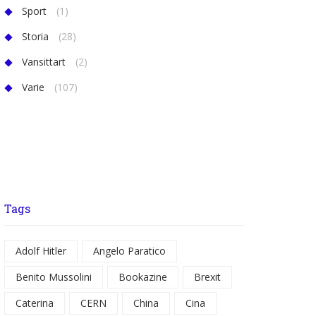
Sport
(1)
Storia
(28)
Vansittart
(2)
Varie
(107)
Tags
Adolf Hitler
Angelo Paratico
Benito Mussolini
Bookazine
Brexit
Caterina
CERN
China
Cina