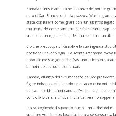
Kamala Harris è arrivata nelle stanze del potere grazie
nero di San Francisco che la piazzò a Washington a c
stata con lui era come girare con “un albatros legato 
ma un modo come tanti altri per far carriera. Napol
sua ex amante, Josephine, del quale si era stancato.
Ciò che preoccupa di Kamala è la sua ingenua stupidità
possiede una ideologia). La scorsa settimana aveva inc
dopo alcune sue generiche frasi uno di loro era scatta
bambini delle scuole elementari.
Kamala, all’inizio del suo mandato da vice presidente, f
figure imbarazzanti. Ricordo un attacco di incontenibi
del caotico ritiro americano dall’Afghanistan. Lei comin
controlla Biden, la chiuda in una camera non appena
Sta raccogliendo il supporto di molti miliardari del 
spostare voti, inoltre, lasciata libera a sé stessa sta la