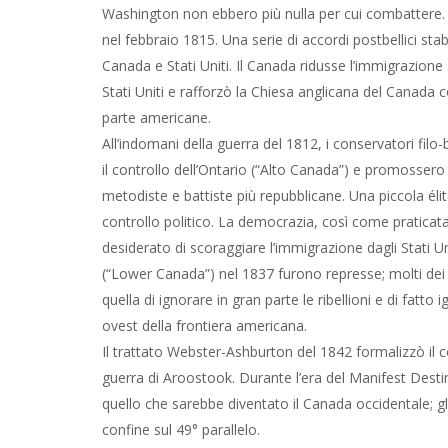
Washington non ebbero più nulla per cui combattere. L
nel febbraio 1815. Una serie di accordi postbellici stab
Canada e Stati Uniti. Il Canada ridusse l’immigrazione
Stati Uniti e rafforzò la Chiesa anglicana del Canada
parte americane.
All’indomani della guerra del 1812, i conservatori filo
il controllo dell’Ontario (“Alto Canada”) e promossero 
metodiste e battiste più repubblicane. Una piccola él
controllo politico. La democrazia, così come praticata ne
desiderato di scoraggiare l’immigrazione dagli Stati U
(“Lower Canada”) nel 1837 furono represse; molti dei l
quella di ignorare in gran parte le ribellioni e di fatt
ovest della frontiera americana.
Il trattato Webster-Ashburton del 1842 formalizzò il c
guerra di Aroostook. Durante l’era del Manifest Destiny
quello che sarebbe diventato il Canada occidentale; g
confine sul 49° parallelo.