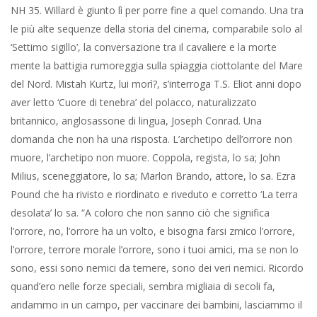
puro, e così mi resi conto che loro erano più forti di noi, perché
loro la sopportavano, questi non erano mostri, quadri
addestrati, uomini che combattevano col cuore, che hanno
famiglia, che sono pieni d’amore, ma che avevano la forza di
fare questo, se io avessi dieci divisioni di questi uomini, i nostri
problemi qui si risolverebbero molto rapidamente, bisogna
avere uomini con un senso morale e che allo stesso tempo
siano capaci di utilizzare i loro primordiali istinti di uccidere senza
emozioni, senza passione, senza discernimento, perché è il
voler giudicare che ci sconfigge”.
Ecco, immagino sia detto tutto.
La scomparsa di San Rocco. Solo il suo