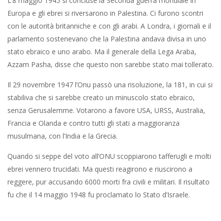
L’8 maggio 1945 si concluse la Seconda guerra mondiale in
Europa e gli ebrei si riversarono in Palestina. Ci furono scontri
con le autorità britanniche e con gli arabi. A Londra, i giornali e il
parlamento sostenevano che la Palestina andava divisa in uno
stato ebraico e uno arabo. Ma il generale della Lega Araba,
Azzam Pasha, disse che questo non sarebbe stato mai tollerato.
Il 29 novembre 1947 l’Onu passò una risoluzione, la 181, in cui si
stabiliva che si sarebbe creato un minuscolo stato ebraico,
senza Gerusalemme. Votarono a favore USA, URSS, Australia,
Francia e Olanda e contro tutti gli stati a maggioranza
musulmana, con l’India e la Grecia.
Quando si seppe del voto all’ONU scoppiarono tafferugli e molti
ebrei vennero trucidati. Ma questi reagirono e riuscirono a
reggere, pur accusando 6000 morti fra civili e militari. Il risultato
fu che il 14 maggio 1948 fu proclamato lo Stato d’Israele.