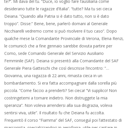
Femminile (SAF). Deiana si presentò alla Comandante del SAF
Generale Piera Gatteschi che così descrisse l’incontro: ”…
Giovanna, una ragazza di 22 anni, rimasta cieca in un
bombardamento. Si era fatta accompagnare dalla sorella più
piccola. “Come faccio a prenderti? Sei cieca! “Vi supplico! Non
costringetemi a tornare indietro. Non distruggete la mia
speranza”. Non voleva arrendersi alla sua disgrazia, voleva
sentirsi viva, utile”. Il risultato fu che Deiana fu accolta.
Frequentò il corso “Fiamma” del SAF, conseguì poi l’attestato di
marconista, specializzandosi in aerofonia, utile per captare in
anticipo il rumore delle formazioni aeree nemiche in arrivo. Fu
poi assegnata ad una batteria contraerea della Guardia
Nazionale Repubblicana (GNR). Il mattino del 23 aprile del 1945,
la Comandante Generale Piera Gatteschi, ordinò a Deiana di
andare a Lecco presso l’ospedale dell’Ordine di Malta. Rimase lì
sino al 4 maggio, poi si rifugiò a Milano dalle Canossiane. Non
poteva certo, malgrado la guerra fosse finita, ritornare a
Verona, dove la sorella Piera, anche lei Ausiliaria, era stata