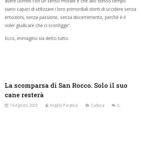
scheletrato d’osso di balena lavorato al traforo, me l’ha portato
mio nipote dal Giappone, lavora là e sta bene, molto bene.
Annuisco. Sa, lo tengo aperto perché mi stanno facendo il ponte
inferiore e mentre parlo, sa com’è, non è un bel vedere. Mi
osserva con gli occhi smaliziati di bimba. Che mi scusi, ma come
mai è qui? Glielo dico perché mi ha fatto davvero curiosa, un
uomo foresto in giacca e cravatta, seduto in panca da solo.
Non ero mai entrato in questa chiesa, signora e cosi sono qui.
Me ne sto lì davanti ad un altare del tardo barocco lombardo,
imporrito di polvere, in questa piccola chiesa a navata singola,
asmatica d’aria. Tra il muro e pavimento il salnitro traccia la
fioritura. È la sagra del paese, dedicata a quel San Rocco
affrescato in abito da viandante, cappellaccio e vincastro,
accompagnato dal fedele cane. In quella entra un ragazzone in
maglietta, jeans, sneakers e, infilato al gomito, un berretto da
baseball. Dal passante dei calzoni gli pende una catenella, cava