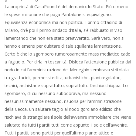
mandato. Sospirone per tutti. Poi si sa, per mantenere desta
l’opinione pubblica sui soprusi del governo, del ministro, si
preannunciano sfilate, assemblee, forse digiuni pro Leonka sin
dall’imminente settembre, mo’ i post rivoluzionari stanno in ferie.
A settembre, con il sole d’autunno che manco fa sudare. Si
spaccherà qualche vetrina, si imbratterà qualcos’altro, ma che
sarà mai: fare e disfare è sempre un lavorare. Poi, sulla Milano
da ripulire dalla feccia umana, la feccia che traccheggia per
l’ovunque, in grottesca imitazione dei bravi di Don Rodrigo,
ovviamente si tace. E chi non riconosce la feccia per la feccia
che è, o è scemo o in malafede. Ma sia. Ipocrisia meneghina. A
Roma casa Pound verrà sgombrata in applauso mediatico e
finirà lì, non solo perché sono fascisti; quindi, dicendo così s’è
detto tutto il male che si poteva dire con male, ma soprattutto
perché il sindaco di Roma politicamente conta come Romeo, er
gatto del Colosseo. A Roma c’è il Papa, il Presidente, il
Presidente del Consiglio, i Ministri e tutto il gran circo massimo