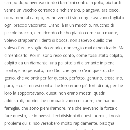
cane resterà
19 Agosto 2025
Angelo Paratico
Cultura
0
(Emanuele Torreggiani) Lei è un foresto.
Annuisco. Da tanto tempo, le dico.
La vecchia, dallo sguardo penetrante e
ilare di antica amatrice, ha bene inteso. Mi
parla di là dal ventaglio d’una vezzosa
seta azzurra ricamata a punto raso lungo
e corto, il monte Fuji, e montata su uno