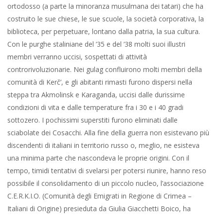
ortodosso (a parte la minoranza musulmana dei tatari) che ha
costruito le sue chiese, le sue scuole, la società corporativa, la
biblioteca, per perpetuare, lontano dalla patria, la sua cultura.
Con le purghe staliniane del ’35 e del ’38 molti suoi illustri
membri verranno uccisi, sospettati di attività
controrivoluzionarie. Nei gulag confluirono molti membri della
comunità di Kerč’, e gli abitanti rimasti furono dispersi nella
steppa tra Akmolinsk e Karaganda, uccisi dalle durissime
condizioni di vita e dalle temperature fra i 30 e i 40 gradi
sottozero. I pochissimi superstiti furono eliminati dalle
sciabolate dei Cosacchi. Alla fine della guerra non esistevano più
discendenti di italiani in territorio russo o, meglio, ne esisteva
una minima parte che nascondeva le proprie origini. Con il
tempo, timidi tentativi di svelarsi per potersi riunire, hanno reso
possibile il consolidamento di un piccolo nucleo, l’associazione
C.E.R.K.I.O. (Comunità degli Emigrati in Regione di Crimea –
Italiani di Origine) presieduta da Giulia Giacchetti Boico, ha