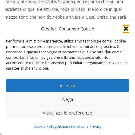
stagnari e gli straccivendoli e ce n’era. Ce n’era. Ma adesso chi l’è
che non ha queste robe qui. Tutti ce li hanno. E poi quella era
una vita di fatica tutti i giorni della vita. E in chiesa non ci crede
Gestisci Consenso Cookie
più nessuno. L’ha visto anche lei, il giorno di San Rocco nella
chiesa di San Rocco eravamo dentro in due.
Per fornire le migliori esperienze, utilizziamo tecnologie come i cookie
per memorizzare e/o accedere alle informazioni del dispositivo. Il
“Io ho ottantacinque anni e posso dire quello che dico. Beh, è
consenso a queste tecnologie ci permetterà di elaborare dati come il
venuto anche il Don. Ma sì, l’è venuto a prendere lo zaino. Ormai
comportamento di navigazione o ID unici su questo sito. Non
acconsentire o ritirare il consenso può influire negativamente su alcune
anche per loro è un mestiere come in Posta in Comune in
caratteristiche e funzioni.
qualche azienda col cartellino in mano. Ci sarà ancora quelli che
ci credono, non discuto, ma non lo so. È finito un mondo. Io ho
Accetta
chiuso e vado a casa. Morta io chi viene qui per aprire e
chiudere? Beh, si arrangeranno”.
Nega
Ci salutiamo con un cenno. Borse, borsette, cinture, portafogli,
Visualizza le preferenze
scarpe, sandali, ciabatte, pigiami, gonne, camicette… borse,
borsette, cinture, portafogli, scarpe, sandali, ciabatte, pigiami,
Cookie Policy
Dichiarazione sulla Privacy
gonne, camicette, formaggi, salumi, uova, verdura e frutta,