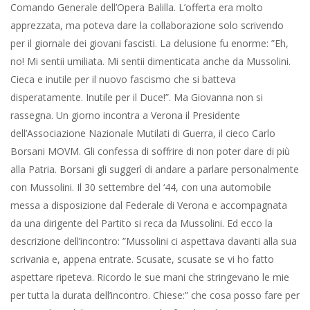
Borsani MOVM. Gli confessa di soffrire di non poter dare di più
alla Patria. Borsani gli suggerì di andare a parlare personalmente
con Mussolini. Il 30 settembre del ‘44, con una automobile
messa a disposizione dal Federale di Verona e accompagnata
da una dirigente del Partito si reca da Mussolini. Ed ecco la
descrizione dell’incontro: ”Mussolini ci aspettava davanti alla sua
scrivania e, appena entrate. Scusate, scusate se vi ho fatto
aspettare ripeteva. Ricordo le sue mani che stringevano le mie
per tutta la durata dell’incontro. Chiese:” che cosa posso fare per
te?”. Mi dava del tu. “Duce, io voglio fare l’ausiliaria come
desiderano tutte le ragazze d’Italia”. “tutte? Ma tu sei cieca
Deiana. ”Quando alla Patria si è dato tutto, non si è dato
troppo”. Disse:” Bene, bene, parlerò domani al Generale
Nicchiarelli vedremo come si può risolvere il tuo caso”. Dopo
qualche mese la Comandante Provinciale di Verona, Elena Renzi,
le comunicò che a fine gennaio sarebbe dovuta partire per
Como, sede Comando Generale del Servizio Ausiliario