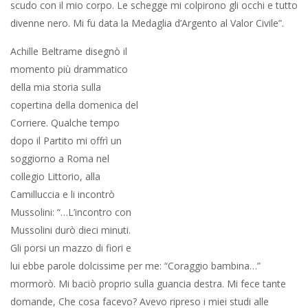
scudo con il mio corpo. Le schegge mi colpirono gli occhi e tutto
divenne nero. Mi fu data la Medaglia d’Argento al Valor Civile”.
Achille Beltrame disegnò il momento più drammatico della mia
storia sulla copertina della domenica del Corriere. Qualche
tempo dopo il Partito mi offrì un soggiorno a Roma nel collegio
Littorio, alla Camilluccia e li incontrò Mussolini: “…L’incontro con
Mussolini durò dieci minuti. Gli porsi un mazzo di fiori e lui ebbe
parole dolcissime per me: “Coraggio bambina…” mormorò. Mi
baciò proprio sulla guancia destra. Mi fece tante domande, Che
cosa facevo? Avevo ripreso i miei studi alle Magistrali? Soffrivo?
“Vedrai con gli occhi dello spirito” mi rassicurò”. Deiana, pur
ancora adolescente e non vedente, visse drammaticamente le
giornate del 25 luglio e dell’8 settembre del 43, scontrandosi in
maniera molto dura anche con i genitori: “L’8 settembre mi ero
subito schierata con lui. Mi era sembrato cosa vile l’armistizio.
Avevo bollato definitivamente i Savoia. Io, Giovanna, figlia di
gente sarda che aveva avuto sempre il culto della monarchia. Il