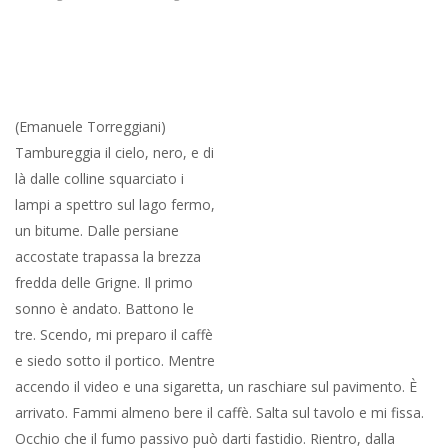
di Francis Ford Coppola. Lui, il colonnello Kurtz, nel cuore della
caverna, recita squarci dalla Terra desolata di T.S. Eliot davanti
ad uno sgomento, ma perfettamente consapevole, capitano
Willard arrivato sin lì, in quel cuore della jungla che poi è il cuore
della notte, per ucciderlo.
Batte la lancetta dei secondi al quadrante del Seiko automatico
NH 35. Willard è giunto lì per porre fine a quel comando. Una tra
le più alte sequenze della storia del cinema, comparabile solo al
‘Settimo sigillo’, la conversazione tra il cavaliere e la morte
mente la battigia rumoreggia sulla spiaggia ciottolante del Mare
del Nord. Mistah Kurtz, lui morì?, s’interroga T.S. Eliot anni dopo
aver letto ‘Cuore di tenebra’ del polacco, naturalizzato
britannico, anglosassone di lingua, Joseph Conrad. Una
domanda che non ha una risposta. L’archetipo dell’orrore non
muore, l’archetipo non muore. Coppola, regista, lo sa; John
Milius, sceneggiatore, lo sa; Marlon Brando, attore, lo sa. Ezra
Pound che ha rivisto e riordinato e riveduto e corretto ‘La terra