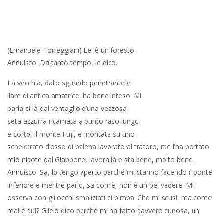
un mazzo e rovista tra le chiavi, apre una porticina lignea e
n’esce subito reggendo una veste che arrotola con fare
consumato lungo il braccio tatuato a cerchio e lo infila in uno
zainetto.
“Chiudi poi tu Adele, grazie, il chiavistello è già tirato”. Ci
guardiamo senza cenni. È il nostro Don. Caspita, uno sportivo,
intendo atletico, prestante. Scollina per tre parrocchie su una
bicicletta di quelle elettriche, roba di lusso. Me lo dice in quel
mezzo tono che non dovrebbe arrivare a Gesù Cristo che sarà
pur lì, perlomeno in transito. No ma gliel’ha regalata il, e mi fa un
cognome. Non so chi sia. “Eggià, dimenticavo, lei non è di qua…
il”, e ripete il cognome, c’ha una azienda di robe per elettronica,
lavora quasi tutto con l’America. E gli ha comprato le bicicletta al
vostro Don. Embé sono molto sportivi, sono amici, si intende e
comunque sa, adesso va così, in fin dei conti i preti sono
sempre uomini, chi più chi meno, se ce la vogliamo dire tutta,
non sarà certo… E lascia lì, la vecchia, consapevole che la