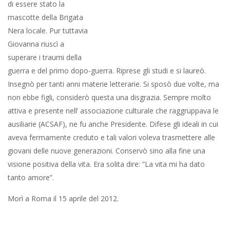
Dislocazione dell’oggetto
23 Agosto 2025
Angelo Paratico
Cultura
0
(Emanuele Torreggiani) L’Affaire Leoncavallo, Milano, nella sua
pochezza risuona a magistrale sinfonia propagandistica. In
breve, stabile privato occupato da decenni, i proprietari,
l’immobiliare Orologio del gruppo Cabassi, già risarciti dal
ministero degli interni con tre milioni, hanno richiesto la
disoccupazione e così è accaduto. A breve, nelle prossime
giornate, sarà sgombrata CasaPound sita in Roma: pari patta.
La proprietà di CasaPound è del demanio: lo Stato. Più o meno
le spese milionarie che paga Pantalone si equivalgono.
Equivalenza economica ma non politica. Il primo cittadino di
Milano, ch’è poi il primo sindaco d’Italia, s’è rabbuiato in viso