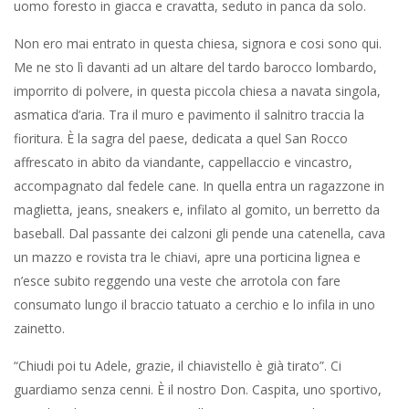
sodomia è arte.
Ottimo, adesso vado a vedere la fiera. Che mi dia retta, non c’è
più niente da vedere. La bancarelle sono tutte uguali, le stesse
cose che trova dappertutto, il mangiare anche, che se poi va su
al Famila o al Carrefour trova non dico a metà prezzo ma quasi,
è così. Ci alziamo. Usciamo sul sagrato dove il muschio
abbozzola il ciottolato. Ristagna il greve dell’olio strinato per le
frittelle. Per una chiedono cinque euro, ma questi qui sono
matti. E dà uno strattone al portoncino simo allo scatto. È da
mettere a posto, una qualche volta si rompe, ma chi lo fa? E
una volta, quando lei signora Adele era giovane? Eh, una volta.
Se le dico che quasi non si dormiva di notte per la festa, già la
mattina venivano con i buoi, le vacche, i manzi, i vitelli, gli asini e
i cavalli, poi i pecorai e i mazzolari con salami e salsicce e
pollivendoli e i formaggiai e quelli dei funghi freschi e secchi e
sottolio e quelli degli scampoli, sa cosa sono gli scampoli?
annuisco. E i pellai e i vinai. E ce n’era per tutto il giorno e gli