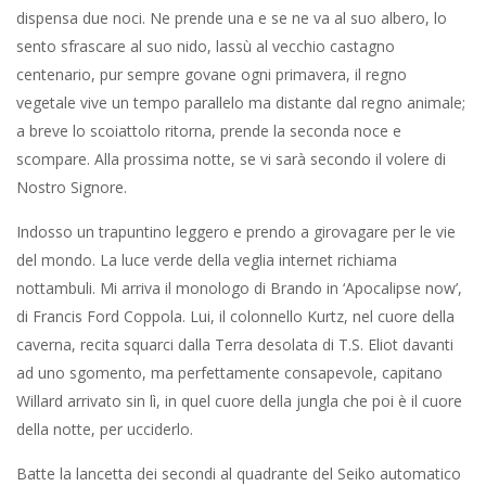
desolata’ lo sa. “A coloro che non sanno ciò che significa
l’orrore, no, l’orrore ha un volto, e bisogna farsi zmico l’orrore,
l’orrore, terrore morale l’orrore, sono i tuoi amici, ma se non lo
sono, essi sono nemici da temere, sono dei veri nemici. Ricordo
quand’ero nelle forze speciali, sembra migliaia di secoli fa,
andammo in un campo, per vaccinare dei bambini, lasciammo il
campo dopo aver vaccinato i bambini contro la polio, più tardi
venne un vecchio correndo a richiamarci, piangeva, era cieco,
tornammo al campo, erano venuti i vietcong e avevano tagliato
ogni braccio vaccinato. Erano là in un mucchio, mucchio di
piccole braccia, e mi ricordo che ho pianto come una madre,
volevo strapparmi i denti di bocca, non sapevo quello che
volevo fare, e voglio ricordarlo, non voglio mai dimenticarlo. Mai
dimenticarlo. Poi mi sono reso conto, come fossi stato colpito,
colpito da un diamante, una pallottola di diamante in piena
fronte, e ho pensato, mio Dio! che genio c’è in questo, che
genio, che volontà per far questo, perfetto, genuino, cristallino,