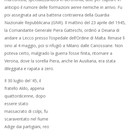
dileggiata e rapata a zero.
Il 30 luglio del ‘45, il fratello Aldo, appena quattordicenne, dopo
essere stato massacrato di colpi, fu scaraventato nel fiume
Adige dai partigiani, reo di essere stato la mascotte della Brigata
Nera locale. Pur tuttavia Giovanna riuscì a superare i traumi della
guerra e del primo dopo-guerra. Riprese gli studi e si laureò.
Insegnò per tanti anni materie letterarie. Si sposò due volte, ma
non ebbe figli, considerò questa una disgrazia. Sempre molto
attiva e presente nell’ associazione culturale che raggruppava le
ausiliarie (ACSAF), ne fu anche Presidente. Difese gli ideali in cui
aveva fermamente creduto e tali valori voleva trasmettere alle
giovani delle nuove generazioni. Conservò sino alla fine una
visione positiva della vita. Era solita dire: ”La vita mi ha dato
tanto amore”.
Morì a Roma il 15 aprile del 2012.