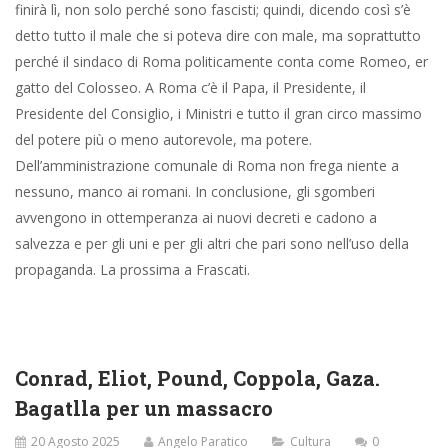
(Emanuele Torreggiani) Tambureggia il cielo, nero, e di là dalle
colline squarciato i lampi a spettro sul lago fermo, un bitume.
Dalle persiane accostate trapassa la brezza fredda delle Grigne.
Il primo sonno è andato. Battono le tre. Scendo, mi preparo il
caffè e siedo sotto il portico. Mentre accendo il video e una
sigaretta, un raschiare sul pavimento. È arrivato. Fammi almeno
bere il caffè. Salta sul tavolo e mi fissa. Occhio che il fumo
passivo può darti fastidio. Rientro, dalla dispensa due noci. Ne
prende una e se ne va al suo albero, lo sento sfrascare al suo
nido, lassù al vecchio castagno centenario, pur sempre govane
ogni primavera, il regno vegetale vive un tempo parallelo ma
distante dal regno animale; a breve lo scoiattolo ritorna, prende
la seconda noce e scompare. Alla prossima notte, se vi sarà
secondo il volere di Nostro Signore.
Indosso un trapuntino leggero e prendo a girovagare per le vie
del mondo. La luce verde della veglia internet richiama
nottambuli. Mi arriva il monologo di Brando in ‘Apocalipse now’,