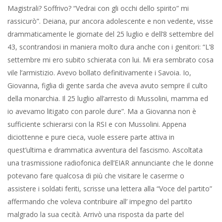
25 luglio all’arresto di Mussolini, mamma ed io avevamo litigato
con parole dure”. Ma a Giovanna non è sufficiente schierarsi con
la RSI e con Mussolini. Appena diciottenne e pure cieca, vuole
essere parte attiva in quest’ultima e drammatica avventura del
fascismo. Ascoltata una trasmissione radiofonica dell’EIAR
annunciante che le donne potevano fare qualcosa di più che
visitare le caserme o assistere i soldati feriti, scrisse una lettera
alla “Voce del partito” affermando che voleva contribuire all’
impegno del partito malgrado la sua cecità. Arrivò una risposta
da parte del Comando Generale dell’Opera Balilla. L’offerta era
molto apprezzata, ma poteva dare la collaborazione solo
scrivendo per il giornale dei giovani fascisti. La delusione fu
enorme: ”Eh, no! Mi sentii umiliata. Mi sentii dimenticata anche
da Mussolini. Cieca e inutile per il nuovo fascismo che si batteva
disperatamente. Inutile per il Duce!”. Ma Giovanna non si
rassegna. Un giorno incontra a Verona il Presidente
dell’Associazione Nazionale Mutilati di Guerra, il cieco Carlo