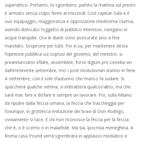
del potere più o meno autorevole, ma potere.
Dell’amministrazione comunale di Roma non frega niente a
nessuno, manco ai romani. In conclusione, gli sgomberi
avvengono in ottemperanza ai nuovi decreti e cadono a
salvezza e per gli uni e per gli altri che pari sono nell’uso della
propaganda. La prossima a Frascati.
Conrad, Eliot, Pound, Coppola, Gaza.
Bagatlla per un massacro
20 Agosto 2025
Angelo Paratico
Cultura
0