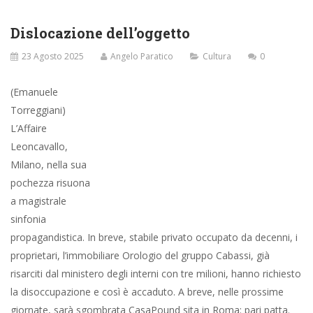
lamentando che non era stato preavvertito. Sarà vero, non si
hanno elementi per dubitare di tale squillante lamentazione.
Certo è che lo sgombero rumorosamente mass mediatico cade
a fagiuolo. Per dirla in toscanità. Disloca l’attenzione pubblica dal
nodo in cui l’amministrazione del Meneghin sembrava stritolata
tra grattacieli, permessi edilizi, urbanistiche, piani regolatori,
tecnici, archistar e soprattutto, soprattutto l’archiacchiappa. Lo
sgombero, di cui nessuno subodorava, ma nessuno
nessunissimamente nessuno, risuona per l’amministrazione
della Cecca, un salutare taglio al nodo gordiano edilizio che
rischiava di strangolare il sole dell’avvenire immobiliare che viene
salutato da tutti i partiti tutti come appunto il sole dell’avvenire.
Tutti i partiti, sono partiti per quell’ultimo piano: attico e
superattico. Pertanto, lo sgombero, partito la mattina sul presto
è arrivato senza colpo ferire al mezzodì. Così capitan Sala e il
suo equipaggio, maggioranza e opposizione medesima ciurma,
avendo dislocato l’oggetto di pubblico interesse, navigano in
acque tranquille. Ora le diarie sono assicurate sino a fine