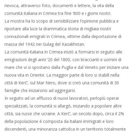
rievoca, attraverso foto, documenti e lettere, la vita della
comunità italiana in Crimea tra fine ‘800 e i giorni nostri.
La mostra ha lo scopo di sensibilizzare l’opinione pubblica e
riportare alla luce la drammatica storia di migliaia nostri
connazionali emigrati in Crimea, vittime dalla deportazione di
massa del 1942 nei Gulag del Kazakhstan.
La comunità italiana in Crimea iniziò a formarsi in seguito alle
emigrazioni degli anni ’20 del 1800, con braccianti e uomini di
mare che vi si spostano dalla Puglia e dal Veneto per iniziare una
nuova vita in Oriente. La maggior parte di loro si stabilì nella
città di Kerč’, sul Mar Nero, dove si creò una comunità di 30
famiglie che iniziarono ad aggregarsi.
In seguito ad un afflusso di nuovi lavoratori, perlopiù operai
specializzati, la comunità si allargò, iniziando a popolare altre
città, sia russe che ucraine. A Kerč’, un secolo dopo, circa il 2%
della popolazione è composta da italiani immigrati e loro
discendenti, una minoranza cattolica in un territorio totalmente