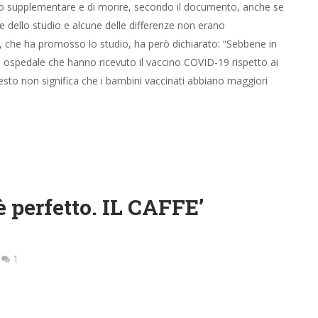
geno supplementare e di morire, secondo il documento, anche se
ne dello studio e alcune delle differenze non erano
C, che ha promosso lo studio, ha però dichiarato: “Sebbene in
n ospedale che hanno ricevuto il vaccino COVID-19 rispetto ai
esto non significa che i bambini vaccinati abbiano maggiori
fè perfetto. IL CAFFE’
1