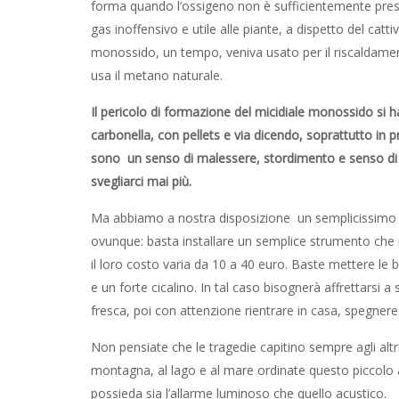
forma quando l’ossigeno non è sufficientemente pres
gas inoffensivo e utile alle piante, a dispetto del catti
monossido, un tempo, veniva usato per il riscaldamen
usa il metano naturale.
Il pericolo di formazione del micidiale monossido si 
carbonella, con pellets e via dicendo, soprattutto in p
sono un senso di malessere, stordimento e senso d
svegliarci mai più.
Ma abbiamo a nostra disposizione un semplicissimo 
ovunque: basta installare un semplice strumento che ri
il loro costo varia da 10 a 40 euro. Baste mettere le ba
e un forte cicalino. In tal caso bisognerà affrettarsi a
fresca, poi con attenzione rientrare in casa, spegne
Non pensiate che le tragedie capitino sempre agli altr
montagna, al lago e al mare ordinate questo piccolo
possieda sia l’allarme luminoso che quello acustico.