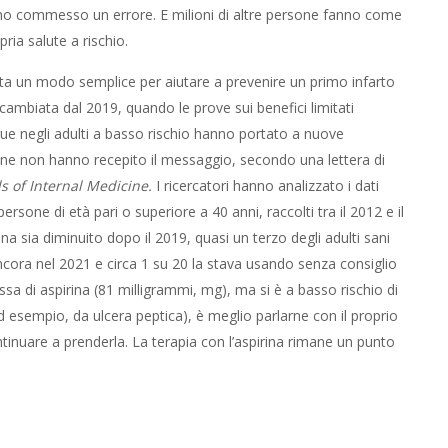
 ho commesso un errore. E milioni di altre persone fanno come
ia salute a rischio.
ata un modo semplice per aiutare a prevenire un primo infarto
 cambiata dal 2019, quando le prove sui benefici limitati
angue negli adulti a basso rischio hanno portato a nuove
ne non hanno recepito il messaggio, secondo una lettera di
s of Internal Medicine.
I ricercatori hanno analizzato i dati
ersone di età pari o superiore a 40 anni, raccolti tra il 2012 e il
a sia diminuito dopo il 2019, quasi un terzo degli adulti sani
ncora nel 2021 e circa 1 su 20 la stava usando senza consiglio
a di aspirina (81 milligrammi, mg), ma si è a basso rischio di
d esempio, da ulcera peptica), è meglio parlarne con il proprio
inuare a prenderla. La terapia con l’aspirina rimane un punto