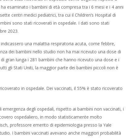
ha esaminato i bambini di età compresa tra i 6 mesi e i 4 anni
tte centri medici pediatrici, tra cui il Children’s Hospital di
ambini sono stati ricoverati in ospedale. I dati sono stati
mbre 2023.
indicassero una malattia respiratoria acuta, come febbre,
nza dei bambini nello studio non ha mai ricevuto una dose di
di gran lunga i 281 bambini che hanno ricevuto una dose e i
ti gli Stati Uniti, la maggior parte dei bambini piccoli non è
ricoverato in ospedale. Dei vaccinati, il 55% è stato ricoverato
i emergenza degli ospedali, rispetto ai bambini non vaccinati, i
ricovero ospedaliero, in modo statisticamente molto
y Risch, professore emerito di epidemiologia presso la Yale
studio. I bambini vaccinati avevano anche maggiori probabilità