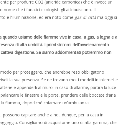
ente per produrre CO2 (anidride carbonica) che è invece un
vo nome che i fanatici ecologisti gli attribuiscono. Il
to e l’illuminazione, ed era noto come
gas di città
ma oggi si
ha quando usiamo delle fiamme vive in casa, a gas, a legna e a
resenza di alta umidità. I primi sintomi dell’avvelenamento
i cattiva digestione. Se siamo addormentati potremmo non
modo per proteggerci, che andrebbe reso obbligatorio
veli la sua presenza. Se ne trovano molti modelli in internet e
tterie e appenderli al muro: in caso di allarme, partirà la luce
 spalancare le finestre e le porte, prendere delle boccate d’aria
re la fiamma, dopodiché chiamare un’ambulanza.
i, possono capitare anche a noi, dunque, per la casa in
 aggeggio. Consigliamo di acquistarne uno di alta gamma, che