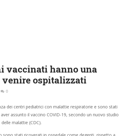
ni vaccinati hanno una
venire ospitalizzati
0
za dei centri pediatrici con malattie respiratorie e sono stati
di aver assunto il vaccino COVID-19, secondo un nuovo studio
e delle malattie (CDC).
io sono stati ricoverati in ospedale come degenti, rispetto a