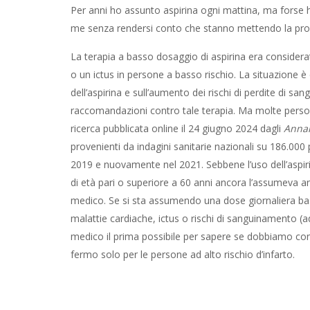
Per anni ho assunto aspirina ogni mattina, ma forse
me senza rendersi conto che stanno mettendo la propr
La terapia a basso dosaggio di aspirina era consider
o un ictus in persone a basso rischio. La situazione è
dell’aspirina e sull’aumento dei rischi di perdite di s
raccomandazioni contro tale terapia. Ma molte perso
ricerca pubblicata online il 24 giugno 2024 dagli
Annal
provenienti da indagini sanitarie nazionali su 186.000 p
2019 e nuovamente nel 2021. Sebbene l’uso dell’aspirin
di età pari o superiore a 60 anni ancora l’assumeva a
medico. Se si sta assumendo una dose giornaliera bass
malattie cardiache, ictus o rischi di sanguinamento (a
medico il prima possibile per sapere se dobbiamo cont
fermo solo per le persone ad alto rischio d’infarto.