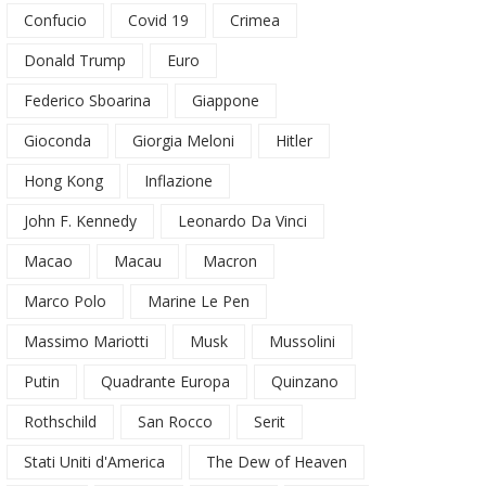
Confucio
Covid 19
Crimea
Donald Trump
Euro
Federico Sboarina
Giappone
Gioconda
Giorgia Meloni
Hitler
Hong Kong
Inflazione
John F. Kennedy
Leonardo Da Vinci
Macao
Macau
Macron
Marco Polo
Marine Le Pen
Massimo Mariotti
Musk
Mussolini
Putin
Quadrante Europa
Quinzano
Rothschild
San Rocco
Serit
Stati Uniti d'America
The Dew of Heaven