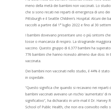
meno della metà dei bambini non vaccinati. Lo studio 
che si sono recati nei reparti di emergenza di uno dei se
Pittsburgh e il Seattle Children’s Hospital. Alcuni dei b
raccolti a partire dal 1° luglio 2022 e fino al 30 sette
I bambini dovevano presentare uno o più sintomi che 
tosse o mancanza di respiro. La stragrande maggiora
vaccino. Questo gruppo di 6.377 bambini ha superato 
776 bambini che hanno ricevuto almeno due dosi. In tut
vaccinata.
Dei bambini non vaccinati nello studio, il 44% è stato 
in ospedale.
“Questo significa che quando si recavano nei reparti d
bambini vaccinati avevano un rischio ‘aumentato’ di 
significativo”, ha dichiarato in un’e-mail il Dr. Harve
School of Public Health, che non era coinvolto nello 