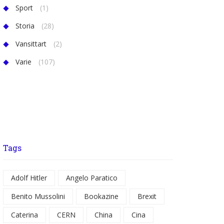
Sport
(1)
Storia
(28)
Vansittart
(2)
Varie
(107)
Tags
Adolf Hitler
Angelo Paratico
Benito Mussolini
Bookazine
Brexit
Caterina
CERN
China
Cina