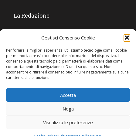
La Redazione
Direttore responsabile:
Angelo Paratico
Gestisci Consenso Cookie
Critica Letteraria:
Ambrogio Bianchi
Per fornire le migliori esperienze, utilizziamo tecnologie come i cookie
Vita Politica:
Ermete Barbieri
per memorizzare e/o accedere alle informazioni del dispositivo. Il
consenso a queste tecnologie ci permetterà di elaborare dati come il
Costume e moda:
Ada Simoni
comportamento di navigazione o ID unici su questo sito. Non
acconsentire o ritirare il consenso può influire negativamente su alcune
caratteristiche e funzioni.
Copyright © 2022 Giornale Cangrande. Tutti i diritti sono riservati.
Accetta
Nega
Visualizza le preferenze