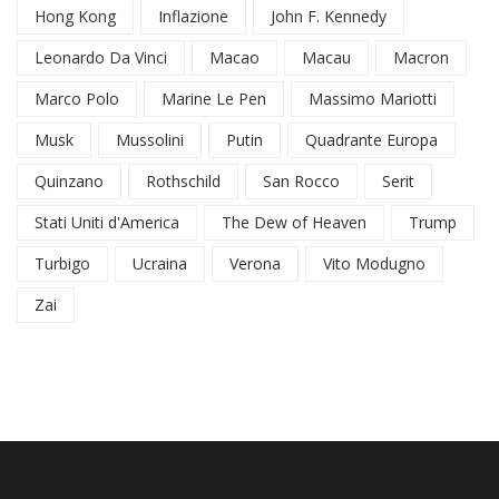
Hong Kong
Inflazione
John F. Kennedy
Leonardo Da Vinci
Macao
Macau
Macron
Marco Polo
Marine Le Pen
Massimo Mariotti
Musk
Mussolini
Putin
Quadrante Europa
Quinzano
Rothschild
San Rocco
Serit
Stati Uniti d'America
The Dew of Heaven
Trump
Turbigo
Ucraina
Verona
Vito Modugno
Zai