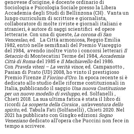
genovese d’origine, è docente ordinario di
Sociologia e Psicologia Sociale presso la Libera
Accademia degli Studi di Bellinzona (CH) . Vanta un
lungo curriculum di scrittore e giornalista,
collaboratore di molte riviste e giornali italiani e
stranieri, è autore di saggi scientifici ed opere
letterarie. Con una di queste,
La corona di San
Venceslao
, ed. La Città armoniosa, Reggio Emilia
1982, entrò nelle semifinali del Premio Viareggio
del 1984, avendo inoltre vinto i concorsi letterari
Il
Setaccio
di Montecatini Terme del 1984,
Accademia
Città di Roma
del 1985 e
Il Machiavello
del 1986.
Con
Pravda vitezi – La verità vince,
ed. Campanotto ,
Pasian di Prato (UD) 2008, ho vinto il prestigioso
Premio Firenze
Il Fiorino d’Oro.
In epoca recente si è
dedicato allo studio delle riforme costituzionali in
Italia, pubblicando il saggio
Una nuova Costituzione
per un nuovo modello di sviluppo,
ed. Solfanelli ,
Chieti 2018. La sua ultima fatica è stata il libro di
ricordi
La scoperta della Corsica , un’avventura dello
spirito,
ed. Tabula Fati (Solfanelli) , Chieti 2020. Nel
2021 ha pubblicato con Gingko edizioni
Sogno
Veneziano
dedicato all’opera che Puccini non fece in
tempo a scrivere.