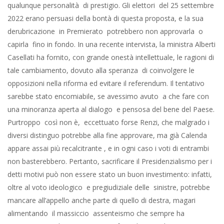
qualunque personalità di prestigio. Gli elettori del 25 settembre
2022 erano persuasi della bontà di questa proposta, e la sua
derubricazione in Premierato potrebbero non approvarla o
capirla fino in fondo. In una recente intervista, la ministra Alberti
Casellati ha fornito, con grande onestà intellettuale, le ragioni di
tale cambiamento, dovuto alla speranza di coinvolgere le
opposizioni nella riforma ed evitare il referendum. Il tentativo
sarebbe stato encomiabile, se avessimo avuto a che fare con
una minoranza aperta al dialogo e pensosa del bene del Paese.
Purtroppo così non è, eccettuato forse Renzi, che malgrado i
diversi distinguo potrebbe alla fine approvare, ma già Calenda
appare assai più recalcitrante , e in ogni caso i voti di entrambi
non basterebbero. Pertanto, sacrificare il Presidenzialismo per i
detti motivi può non essere stato un buon investimento: infatti,
oltre al voto ideologico e pregiudiziale delle sinistre, potrebbe
mancare all’appello anche parte di quello di destra, magari
alimentando il massiccio assenteismo che sempre ha