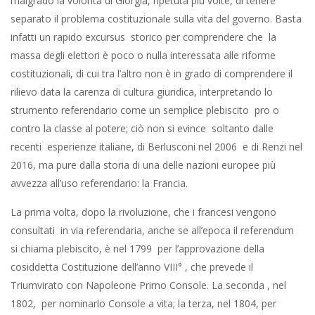
malgrado la volontà di Giorgia, ripetuta più volte, di tenere
separato il problema costituzionale sulla vita del governo. Basta
infatti un rapido excursus storico per comprendere che la
massa degli elettori è poco o nulla interessata alle riforme
costituzionali, di cui tra l’altro non è in grado di comprendere il
rilievo data la carenza di cultura giuridica, interpretando lo
strumento referendario come un semplice plebiscito pro o
contro la classe al potere; ciò non si evince soltanto dalle
recenti esperienze italiane, di Berlusconi nel 2006 e di Renzi nel
2016, ma pure dalla storia di una delle nazioni europee più
avvezza all’uso referendario: la Francia.
La prima volta, dopo la rivoluzione, che i francesi vengono
consultati in via referendaria, anche se all’epoca il referendum
si chiama plebiscito, è nel 1799 per l’approvazione della
cosiddetta Costituzione dell’anno VIII° , che prevede il
Triumvirato con Napoleone Primo Console. La seconda , nel
1802, per nominarlo Console a vita; la terza, nel 1804, per