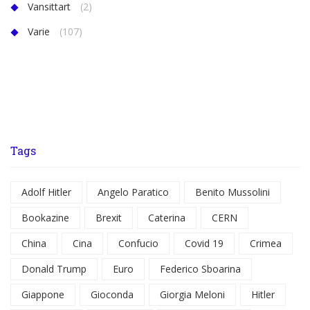
Vansittart
(2)
Varie
(107)
Tags
Adolf Hitler
Angelo Paratico
Benito Mussolini
Bookazine
Brexit
Caterina
CERN
China
Cina
Confucio
Covid 19
Crimea
Donald Trump
Euro
Federico Sboarina
Giappone
Gioconda
Giorgia Meloni
Hitler