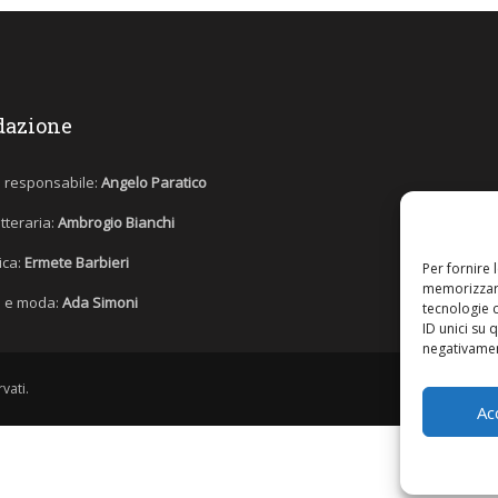
dazione
e responsabile:
Angelo Paratico
etteraria:
Ambrogio Bianchi
tica:
Ermete Barbieri
Per fornire 
memorizzare
 e moda:
Ada Simoni
tecnologie 
ID unici su 
negativament
vati.
Ac