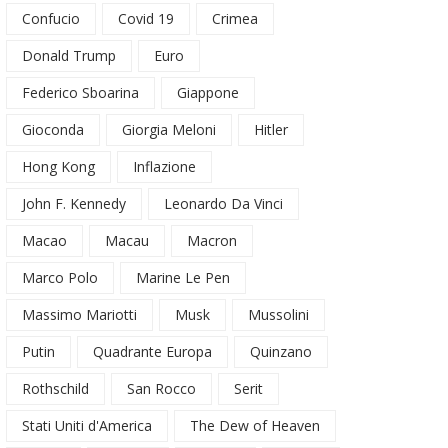
Confucio
Covid 19
Crimea
Donald Trump
Euro
Federico Sboarina
Giappone
Gioconda
Giorgia Meloni
Hitler
Hong Kong
Inflazione
John F. Kennedy
Leonardo Da Vinci
Macao
Macau
Macron
Marco Polo
Marine Le Pen
Massimo Mariotti
Musk
Mussolini
Putin
Quadrante Europa
Quinzano
Rothschild
San Rocco
Serit
Stati Uniti d'America
The Dew of Heaven