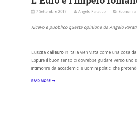
L’ Euro e l’impero roman
7 Settembre 2017
Angelo Paratico
Economia
Ricevo e pubblico questa opinione da Angelo Parat
L’uscita dall’
euro
in Italia vien vista come una cosa da 
Eppure il buon senso ci dovrebbe guidare verso uno stu
intimorire da accademici e uomini politici che preten
READ MORE