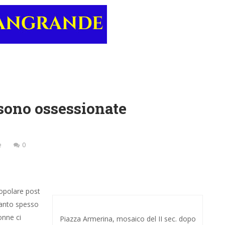
sono ossessionate
e
0
popolare post
uanto spesso
onne ci
Piazza Armerina, mosaico del II sec. dopo