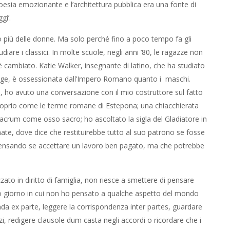
oesia emozionante e l’architettura pubblica era una fonte di
gi’.
più delle donne. Ma solo perché fino a poco tempo fa gli
re i classici. In molte scuole, negli anni ’80, le ragazze non
ambiato. Katie Walker, insegnante di latino, che ha studiato
idge, è ossessionata dall’Impero Romano quanto i maschi.
 ho avuto una conversazione con il mio costruttore sul fatto
 proprio come le terme romane di Estepona; una chiacchierata
 sacrum come osso sacro; ho ascoltato la sigla del Gladiatore in
ate, dove dice che restituirebbe tutto al suo patrono se fosse
 pensando se accettare un lavoro ben pagato, ma che potrebbe
to in diritto di famiglia, non riesce a smettere di pensare
ltimo giorno in cui non ho pensato a qualche aspetto del mondo
da ex parte, leggere la corrispondenza inter partes, guardare
orzi, redigere clausole dum casta negli accordi o ricordare che i