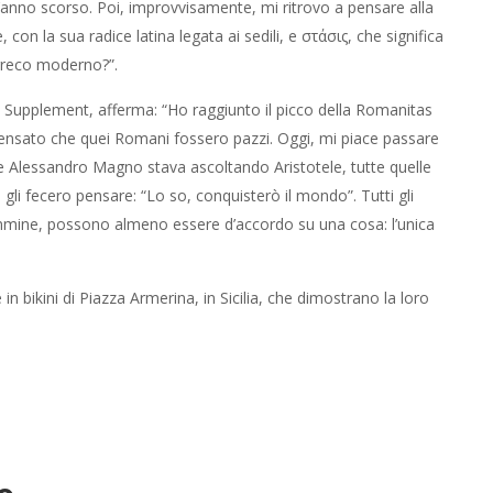
i l’anno scorso. Poi, improvvisamente, mi ritrovo a pensare alla
con la sua radice latina legata ai sedili, e στάσις, che significa
 greco moderno?”.
y Supplement, afferma: “Ho raggiunto il picco della Romanitas
nsato che quei Romani fossero pazzi. Oggi, mi piace passare
 Alessandro Magno stava ascoltando Aristotele, tutte quelle
e gli fecero pensare: “Lo so, conquisterò il mondo”. Tutti gli
mmine, possono almeno essere d’accordo su una cosa: l’unica
in bikini di Piazza Armerina, in Sicilia, che dimostrano la loro