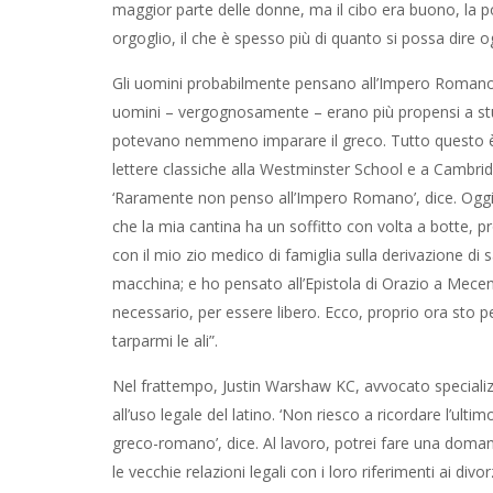
maggior parte delle donne, ma il cibo era buono, la p
orgoglio, il che è spesso più di quanto si possa dire og
Gli uomini probabilmente pensano all’Impero Romano 
uomini – vergognosamente – erano più propensi a studia
potevano nemmeno imparare il greco. Tutto questo è c
lettere classiche alla Westminster School e a Cambr
‘Raramente non penso all’Impero Romano’, dice. Oggi,
che la mia cantina ha un soffitto con volta a botte,
con il mio zio medico di famiglia sulla derivazione di
macchina; e ho pensato all’Epistola di Orazio a Mecen
necessario, per essere libero. Ecco, proprio ora sto
tarparmi le ali”.
Nel frattempo, Justin Warshaw KC, avvocato specializza
all’uso legale del latino. ‘Non riesco a ricordare l’u
greco-romano’, dice. Al lavoro, potrei fare una doman
le vecchie relazioni legali con i loro riferimenti ai div