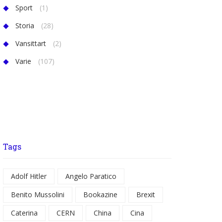
Sport
(1)
Storia
(28)
Vansittart
(2)
Varie
(107)
Tags
Adolf Hitler
Angelo Paratico
Benito Mussolini
Bookazine
Brexit
Caterina
CERN
China
Cina