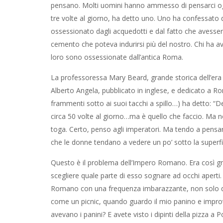
pensano. Molti uomini hanno ammesso di pensarci og
tre volte al giorno, ha detto uno. Uno ha confessato 
ossessionato dagli acquedotti e dal fatto che avesse
cemento che poteva indurirsi più del nostro. Chi ha a
loro sono ossessionate dall’antica Roma.
La professoressa Mary Beard, grande storica dell’era c
Alberto Angela, pubblicato in inglese, e dedicato a Ro
frammenti sotto ai suoi tacchi a spillo…) ha detto:
circa 50 volte al giorno…ma è quello che faccio. Ma n
toga. Certo, penso agli imperatori. Ma tendo a pensare
che le donne tendano a vedere un po’ sotto la superfi
Questo è il problema dell’Impero Romano. Era così gr
scegliere quale parte di esso sognare ad occhi aperti.
Romano con una frequenza imbarazzante, non solo qua
come un picnic, quando guardo il mio panino e impro
avevano i panini? E avete visto i dipinti della pizza 