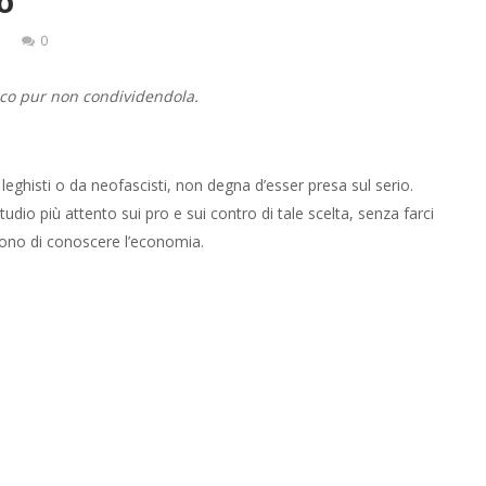
o
0
ico pur non condividendola.
leghisti o da neofascisti, non degna d’esser presa sul serio.
dio più attento sui pro e sui contro di tale scelta, senza farci
dono di conoscere l’economia.