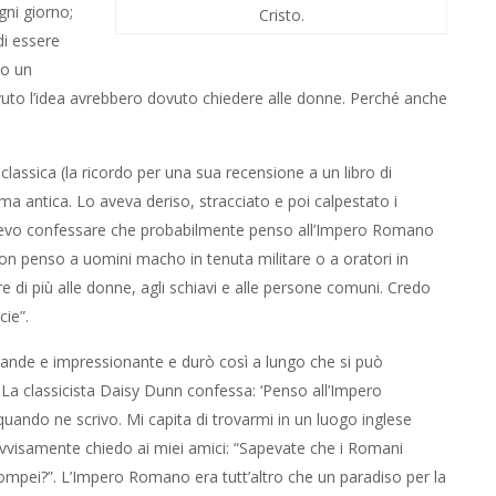
ni giorno;
Cristo.
di essere
ro un
vuto l’idea avrebbero dovuto chiedere alle donne. Perché anche
lassica (la ricordo per una sua recensione a un libro di
ma antica. Lo aveva deriso, stracciato e poi calpestato i
 “Devo confessare che probabilmente penso all’Impero Romano
on penso a uomini macho in tenuta militare o a oratori in
 di più alle donne, agli schiavi e alle persone comuni. Credo
cie”.
ande e impressionante e durò così a lungo che si può
 La classicista Daisy Dunn confessa: ‘Penso all’Impero
ndo ne scrivo. Mi capita di trovarmi in un luogo inglese
vvisamente chiedo ai miei amici: “Sapevate che i Romani
a Pompei?”. L’Impero Romano era tutt’altro che un paradiso per la