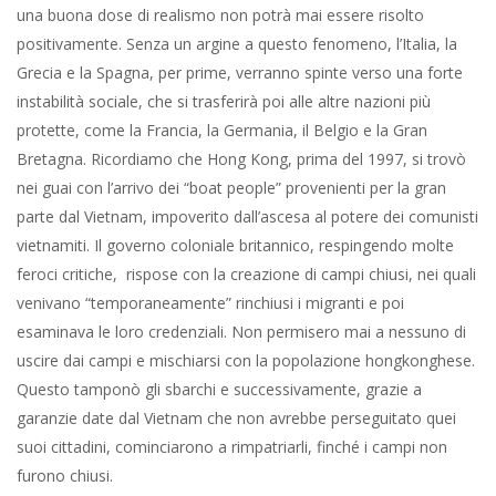
una buona dose di realismo non potrà mai essere risolto
positivamente. Senza un argine a questo fenomeno, l’Italia, la
Grecia e la Spagna, per prime, verranno spinte verso una forte
instabilità sociale, che si trasferirà poi alle altre nazioni più
protette, come la Francia, la Germania, il Belgio e la Gran
Bretagna. Ricordiamo che Hong Kong, prima del 1997, si trovò
nei guai con l’arrivo dei “boat people” provenienti per la gran
parte dal Vietnam, impoverito dall’ascesa al potere dei comunisti
vietnamiti. Il governo coloniale britannico, respingendo molte
feroci critiche, rispose con la creazione di campi chiusi, nei quali
venivano “temporaneamente” rinchiusi i migranti e poi
esaminava le loro credenziali. Non permisero mai a nessuno di
uscire dai campi e mischiarsi con la popolazione hongkonghese.
Questo tamponò gli sbarchi e successivamente, grazie a
garanzie date dal Vietnam che non avrebbe perseguitato quei
suoi cittadini, cominciarono a rimpatriarli, finché i campi non
furono chiusi.