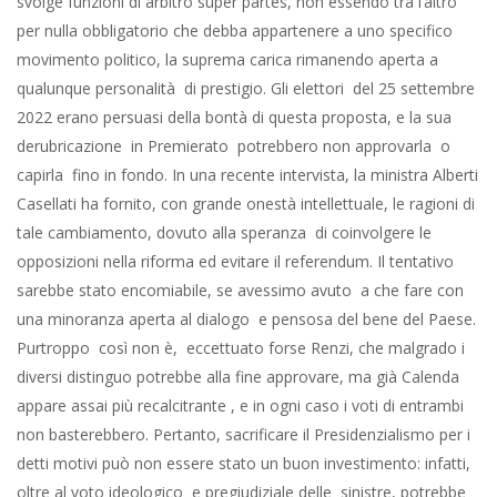
svolge funzioni di arbitro super partes, non essendo tra l’altro
per nulla obbligatorio che debba appartenere a uno specifico
movimento politico, la suprema carica rimanendo aperta a
qualunque personalità di prestigio. Gli elettori del 25 settembre
2022 erano persuasi della bontà di questa proposta, e la sua
derubricazione in Premierato potrebbero non approvarla o
capirla fino in fondo. In una recente intervista, la ministra Alberti
Casellati ha fornito, con grande onestà intellettuale, le ragioni di
tale cambiamento, dovuto alla speranza di coinvolgere le
opposizioni nella riforma ed evitare il referendum. Il tentativo
sarebbe stato encomiabile, se avessimo avuto a che fare con
una minoranza aperta al dialogo e pensosa del bene del Paese.
Purtroppo così non è, eccettuato forse Renzi, che malgrado i
diversi distinguo potrebbe alla fine approvare, ma già Calenda
appare assai più recalcitrante , e in ogni caso i voti di entrambi
non basterebbero. Pertanto, sacrificare il Presidenzialismo per i
detti motivi può non essere stato un buon investimento: infatti,
oltre al voto ideologico e pregiudiziale delle sinistre, potrebbe