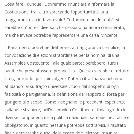
Cosa fare , dunque? Dovremmo rinunciare a riformare la
Costituzione, tra l’altro sprecando l’opportunità di una
maggioranza a ciò favorevole? Certamente no. In realtà, vi
sarebbe un’ipotesi diversa, che nessuno ha finora considerato,
ma che invece potrebbe rappresentare una carta vincente.
Il Parlamento potrebbe deliberare, a maggioranza semplice, la
convocazione di elezioni straordinarie per la nomina di una
Assemblea Costituente , alla quale parteciperebbero tutti i
partiti che presentassero proprie liste. Questo sarebbe oltretutto
il miglior modo per coinvolgere l’intera cittadinanza nel tema
affidando al suffragio universale , fuori dal sospetto di ogni
faziosità o partigianeria, la definizione dei rapporti di forza per
giungere allo scopo. Come insegnano le precedenti esperienze
italiane e straniere, nell’Assemblea Costituente, il dialogo fra le
diverse componenti della politica nazionale, sarebbe inevitabile e
obbligatorio, in quanto nessuna potrebbe sottrarvisi. Il risultato
finale deriverebbe quindi dalle scelte degli elettori, ma in tal