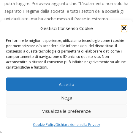
potrà fuggire. Poi aveva aggiunto che: “L’isolamento non solo ha
separato il regime dalla società, e tutti i settori della società gli
uni dagli altri, ma ha anche messo il Paese in estremo
isolamento dal resto del mondo. Questo isolamento ha creato
Gestisci Consenso Cookie
per tutti – dall’élite burocratica ai livelli sociali più bassi –
Per fornire le migliori esperienze, utilizziamo tecnologie come i cookie
un’immagine quasi surreale del mondo e del proprio posto in
per memorizzare e/o accedere alle informazioni del dispositivo. Il
esso. Tuttavia, quanto più a lungo questo stato di cose
consenso a queste tecnologie ci permetterà di elaborare dati come il
comportamento di navigazione o ID unici su questo sito. Non
contribuisce a perpetuare lo status quo, tanto più rapido e
acconsentire o ritirare il consenso può influire negativamente su alcune
decisivo sarà il suo crollo, quando un confronto con la realtà
caratteristiche e funzioni.
diventerà inevitabile”.
Accetta
Le previsioni di Amalrik sulle cause della definitiva disgregazione
dell’Impero sovietico furono però imprecise e insufficienti.
Nega
Secondo il suo libro ci sarebbe stata una guerra disastrosa
contro la Cina – che in effetti fu sfiorata ma fortunatamente
Visualizza le preferenze
evitata – e poi gli antagonismi etnici all’interno della Unione delle
Repubbliche Socialiste avrebbero fatto il resto. Non tenne in
Cookie Policy
Dichiarazione sulla Privacy
sufficientemente conto l’economia e le spese insostenibili