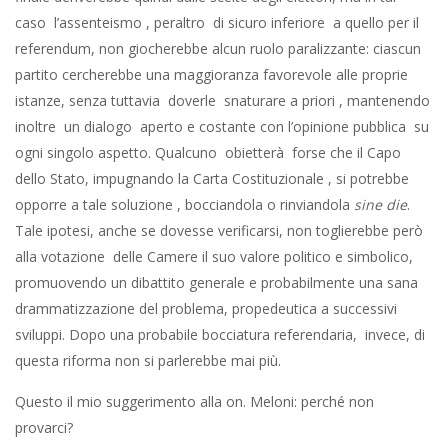
caso l’assenteismo , peraltro di sicuro inferiore a quello per il
referendum, non giocherebbe alcun ruolo paralizzante: ciascun
partito cercherebbe una maggioranza favorevole alle proprie
istanze, senza tuttavia doverle snaturare a priori , mantenendo
inoltre un dialogo aperto e costante con l’opinione pubblica su
ogni singolo aspetto. Qualcuno obietterà forse che il Capo
dello Stato, impugnando la Carta Costituzionale , si potrebbe
opporre a tale soluzione , bocciandola o rinviandola
sine die
.
Tale ipotesi, anche se dovesse verificarsi, non toglierebbe però
alla votazione delle Camere il suo valore politico e simbolico,
promuovendo un dibattito generale e probabilmente una sana
drammatizzazione del problema, propedeutica a successivi
sviluppi. Dopo una probabile bocciatura referendaria, invece, di
questa riforma non si parlerebbe mai più.
Questo il mio suggerimento alla on. Meloni: perché non
provarci?