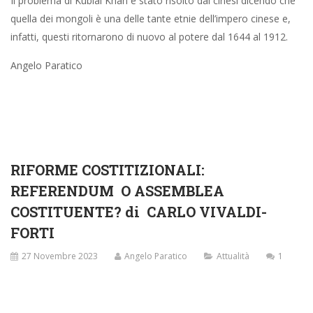
Il problema di Kublai Khan è stato risolto dai cinesi dicendo che
quella dei mongoli è una delle tante etnie dell’impero cinese e,
infatti, questi ritornarono di nuovo al potere dal 1644 al 1912.
Angelo Paratico
RIFORME COSTITIZIONALI:
REFERENDUM O ASSEMBLEA
COSTITUENTE? di CARLO VIVALDI-
FORTI
27 Novembre 2023
Angelo Paratico
Attualità
1