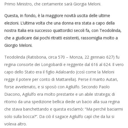
Primo Ministro, che certamente sarà Giorgia Meloni.
Questa, in fondo, è la maggiore novità uscita delle ultime
elezioni. L’ultima volta che una donna era stata a capo della
nostra Italia era successo quattordici secoli fa, con Teodolinda,
che a giudicare dai pochi ritratti esistenti, rassomiglia molto a
Giorgio Meloni.
Teodolinda (Ratisbona, circa 570 – Monza, 22 gennaio 627) fu
regina consorte dei Longobardi e reggente dal 616 al 624. Il vero
capo dello Stato era il figlio Adaloardo (così come la Meloni
regge il potere per conto di Mattarella). Perse il marito Autari,
forse avvelenato, e si sposò con Agilulfo. Secondo Paolo
Diacono, Agilulfo era molto prestante e un abile stratega; di
ritorno da una spedizione bellica diede un bacio alla sua regina
che stava banchettando e questa esclamò: “Ma perché baciarmi
solo sulla bocca?”. Da ciò il sagace Agilulfo capì che da lui si
voleva altro.