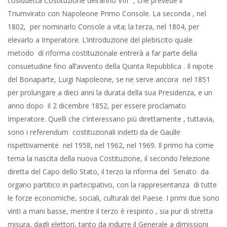
cosiddetta Costituzione dell’anno VIII° , che prevede il
Triumvirato con Napoleone Primo Console. La seconda , nel
1802, per nominarlo Console a vita; la terza, nel 1804, per
elevarlo a Imperatore. L’introduzione del plebiscito quale
metodo di riforma costituzionale entrerà a far parte della
consuetudine fino all’avvento della Quinta Repubblica . Il nipote
del Bonaparte, Luigi Napoleone, se ne serve ancora nel 1851
per prolungare a dieci anni la durata della sua Presidenza, e un
anno dopo il 2 dicembre 1852, per essere proclamato
Imperatore. Quelli che c’interessano più direttamente , tuttavia,
sono i referendum costituzionali indetti da de Gaulle
rispettivamente nel 1958, nel 1962, nel 1969. Il primo ha come
tema la nascita della nuova Costituzione, il secondo l’elezione
diretta del Capo dello Stato, il terzo la riforma del Senato da
organo partitico in partecipativo, con la rappresentanza di tutte
le forze economiche, sociali, culturali del Paese. I primi due sono
vinti a mani basse, mentre il terzo è respinto , sia pur di stretta
misura, dagli elettori, tanto da indurre il Generale a dimissioni