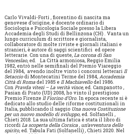
Carlo Vivaldi-Forti , fiorentino di nascita ma
genovese d’origine, è docente ordinario di
Sociologia e Psicologia Sociale presso la Libera
Accademia degli Studi di Bellinzona (CH) . Vanta un
lungo curriculum di scrittore e giornalista,
collaboratore di molte riviste e giornali italiani e
stranieri, è autore di saggi scientifici ed opere
letterarie. Con una di queste,
La corona di San
Venceslao
, ed. La Città armoniosa, Reggio Emilia
1982, entrò nelle semifinali del Premio Viareggio
del 1984, avendo inoltre vinto i concorsi letterari
Il
Setaccio
di Montecatini Terme del 1984,
Accademia
Città di Roma
del 1985 e
Il Machiavello
del 1986.
Con
Pravda vitezi – La verità vince,
ed. Campanotto ,
Pasian di Prato (UD) 2008, ho vinto il prestigioso
Premio Firenze
Il Fiorino d’Oro.
In epoca recente si è
dedicato allo studio delle riforme costituzionali in
Italia, pubblicando il saggio
Una nuova Costituzione
per un nuovo modello di sviluppo,
ed. Solfanelli ,
Chieti 2018. La sua ultima fatica è stata il libro di
ricordi
La scoperta della Corsica , un’avventura dello
spirito,
ed. Tabula Fati (Solfanelli) , Chieti 2020. Nel