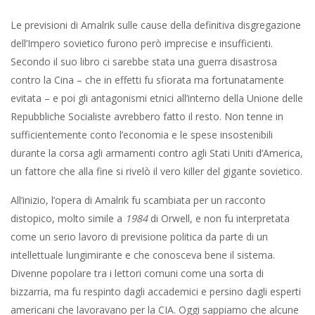
Le previsioni di Amalrik sulle cause della definitiva disgregazione
dell’Impero sovietico furono però imprecise e insufficienti.
Secondo il suo libro ci sarebbe stata una guerra disastrosa
contro la Cina – che in effetti fu sfiorata ma fortunatamente
evitata – e poi gli antagonismi etnici all’interno della Unione delle
Repubbliche Socialiste avrebbero fatto il resto. Non tenne in
sufficientemente conto l’economia e le spese insostenibili
durante la corsa agli armamenti contro agli Stati Uniti d’America,
un fattore che alla fine si rivelò il vero killer del gigante sovietico.
All’inizio, l’opera di Amalrik fu scambiata per un racconto
distopico, molto simile a
1984
di Orwell, e non fu interpretata
come un serio lavoro di previsione politica da parte di un
intellettuale lungimirante e che conosceva bene il sistema.
Divenne popolare tra i lettori comuni come una sorta di
bizzarria, ma fu respinto dagli accademici e persino dagli esperti
americani che lavoravano per la CIA. Oggi sappiamo che alcune