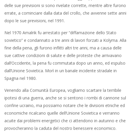
delle sue previsioni si sono rivelate corrette, mentre altre furono
errate, a cominciare dalla data del crollo, che avvenne sette anni
dopo le sue previsioni, nel 1991.
Nel 1970 Amalrik fu arrestato per “diffamazione dello Stato
sovietico” e condannato a tre anni di lavori forzati a Kolyma. Alla
fine della pena, gli furono inflitti altri tre anni, ma a causa delle
sue cattive condizioni di salute e delle proteste che arrivavano
dall’Occidente, la pena fu commutata dopo un anno, ed espulso
dall’Unione Sovietica. Morì in un banale incidente stradale in
Spagna nel 1980.
Venendo alla Comunità Europea, vogliamo scartare la terribile
ipotesi di una guerra, anche se si sentono i rombi di cannone sul
confine ucraino, ma possiamo notare che le divisioni etniche ed
economiche ricalcano quelle dell’Unione Sovietica e verranno
acuite dai problemi energetici che ci attendono in autunno e che
provocheranno la caduta del nostro benessere economico.