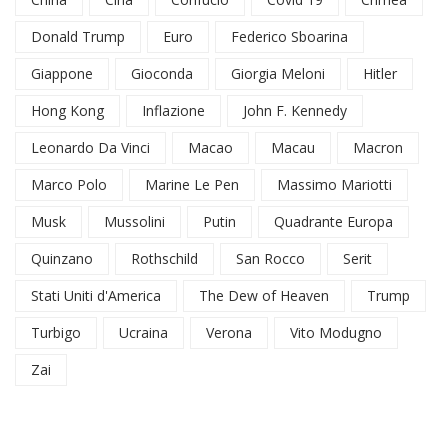
Donald Trump
Euro
Federico Sboarina
Giappone
Gioconda
Giorgia Meloni
Hitler
Hong Kong
Inflazione
John F. Kennedy
Leonardo Da Vinci
Macao
Macau
Macron
Marco Polo
Marine Le Pen
Massimo Mariotti
Musk
Mussolini
Putin
Quadrante Europa
Quinzano
Rothschild
San Rocco
Serit
Stati Uniti d'America
The Dew of Heaven
Trump
Turbigo
Ucraina
Verona
Vito Modugno
Zai