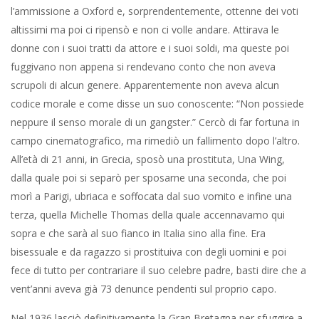
l’ammissione a Oxford e, sorprendentemente, ottenne dei voti
altissimi ma poi ci ripensò e non ci volle andare. Attirava le
donne con i suoi tratti da attore e i suoi soldi, ma queste poi
fuggivano non appena si rendevano conto che non aveva
scrupoli di alcun genere. Apparentemente non aveva alcun
codice morale e come disse un suo conoscente: “Non possiede
neppure il senso morale di un gangster.” Cercò di far fortuna in
campo cinematografico, ma rimediò un fallimento dopo l’altro.
All’età di 21 anni, in Grecia, sposò una prostituta, Una Wing,
dalla quale poi si separò per sposarne una seconda, che poi
morì a Parigi, ubriaca e soffocata dal suo vomito e infine una
terza, quella Michelle Thomas della quale accennavamo qui
sopra e che sarà al suo fianco in Italia sino alla fine. Era
bisessuale e da ragazzo si prostituiva con degli uomini e poi
fece di tutto per contrariare il suo celebre padre, basti dire che a
vent’anni aveva già 73 denunce pendenti sul proprio capo.
Nel 1936 lasciò definitivamente la Gran Bretagna per sfuggire a