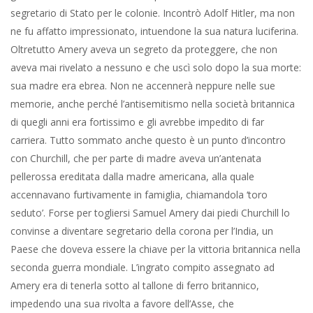
segretario di Stato per le colonie. Incontrò Adolf Hitler, ma non
ne fu affatto impressionato, intuendone la sua natura luciferina.
Oltretutto Amery aveva un segreto da proteggere, che non
aveva mai rivelato a nessuno e che uscì solo dopo la sua morte:
sua madre era ebrea. Non ne accennerà neppure nelle sue
memorie, anche perché l’antisemitismo nella società britannica
di quegli anni era fortissimo e gli avrebbe impedito di far
carriera. Tutto sommato anche questo è un punto d’incontro
con Churchill, che per parte di madre aveva un’antenata
pellerossa ereditata dalla madre americana, alla quale
accennavano furtivamente in famiglia, chiamandola ‘toro
seduto’. Forse per togliersi Samuel Amery dai piedi Churchill lo
convinse a diventare segretario della corona per l’India, un
Paese che doveva essere la chiave per la vittoria britannica nella
seconda guerra mondiale. L’ingrato compito assegnato ad
Amery era di tenerla sotto al tallone di ferro britannico,
impedendo una sua rivolta a favore dell’Asse, che