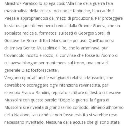
Ministro? Paratico lo spiega così: “Alla fine della guerra l’ala
massimalista della sinistra occupò le fabbriche, bloccando il
Paese e appropriandosi dei mezzi di produzione. Per proteggere
lo status quo intervennero i reduci dalla Grande Guerra, che un
socialista radicale, formatosi sui testi di Georges Sorel, di
Gustave Le Bon e di Karl Marx, unì e poi usò. Quell’uomo si
chiamava Benito Mussolini e il Re, che lo ammirava, pur
trovandolo incolto e rozzo, si convinse che fosse lui l’uomo di
cui aveva bisogno per mantenersi sul trono, una sorta di
generale Diaz fosforescente”.
Vengono riportati anche vari giudizi relativi a Mussolini, che
dovrebbero scoraggiare ogni intenzione revanscista, per
esempio Franco Bandini, reputato scrittore di destra ci descrive
Mussolini con queste parole: “Dopo la guerra, la figura di
Mussolini si è rivelata di grandissimo comodo, almeno all’interno
della Nazione, tantoché se non fosse esistito si sarebbe reso
necessario inventarlo. Nessuna delle accuse che gli sono state