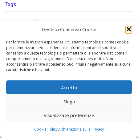
Tags
Adolf Hitler
Angelo Paratico
Benito Mussolini
Gestisci Consenso Cookie
Bookazine
Brexit
Caterina
CERN
Per fornire le migliori esperienze, utilizziamo tecnologie come i cookie
China
Cina
Confucio
Covid 19
Crimea
per memorizzare e/o accedere alle informazioni del dispositivo. Il
consenso a queste tecnologie ci permetterà di elaborare dati come il
Donald Trump
Euro
Federico Sboarina
comportamento di navigazione o ID unici su questo sito. Non
acconsentire o ritirare il consenso può influire negativamente su alcune
Giappone
Gioconda
Giorgia Meloni
Hitler
caratteristiche e funzioni.
Hong Kong
Inflazione
John F. Kennedy
Accetta
Leonardo Da Vinci
Macao
Macau
Macron
Nega
Marco Polo
Marine Le Pen
Massimo Mariotti
Musk
Mussolini
Putin
Quadrante Europa
Visualizza le preferenze
Quinzano
Rothschild
San Rocco
Serit
Cookie Policy
Dichiarazione sulla Privacy
Stati Uniti d'America
The Dew of Heaven
Trump