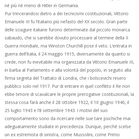
né più né meno di Hitler in Germania.
Pur trincerandosi dietro a dei tecnicismi costituzionali, Vittorio
Emanuele III fu l’italiano più nefasto del XX secolo. Gran parte
delle sciagure italiane furono determinate dal piccolo monarca
sabaudo, che si sarebbe dovuto processare al termine della II
Guerra mondiale, ma Winston Churchill pose il veto. L’entrata in
guerra dell’Italia, il 24 maggio 1915, diversamente da quanto si
crede, non fu inevitabile ma organizzata da Vittorio Emanuele III,
in barba al Parlamento e alla volontà del popolo, in seguito alla
firma segreta del Trattato di Londra, che i bolscevichi resero
pubblico solo nel 1917. Pur di entrare in quel conflitto il Re non
ebbe timore di scavalcare le proprie prerogative costituzionali, la
stessa cosa farà anche il 28 ottobre 1922, il 10 giugno 1940, il
25 luglio 1943 e l’8 settembre 1943. I motivi del suo
comportamento sono da ricercare nelle sue tare psichiche mai
adeguatamente studiate in precedenza. Dunque, perché scelse
un ex estremista di sinistra, come Mussolini, come Primo