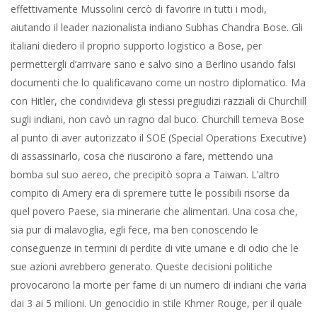
effettivamente Mussolini cercò di favorire in tutti i modi,
aiutando il leader nazionalista indiano Subhas Chandra Bose. Gli
italiani diedero il proprio supporto logistico a Bose, per
permettergli d’arrivare sano e salvo sino a Berlino usando falsi
documenti che lo qualificavano come un nostro diplomatico. Ma
con Hitler, che condivideva gli stessi pregiudizi razziali di Churchill
sugli indiani, non cavò un ragno dal buco. Churchill temeva Bose
al punto di aver autorizzato il SOE (Special Operations Executive)
di assassinarlo, cosa che riuscirono a fare, mettendo una
bomba sul suo aereo, che precipitò sopra a Taiwan. L’altro
compito di Amery era di spremere tutte le possibili risorse da
quel povero Paese, sia minerarie che alimentari. Una cosa che,
sia pur di malavoglia, egli fece, ma ben conoscendo le
conseguenze in termini di perdite di vite umane e di odio che le
sue azioni avrebbero generato. Queste decisioni politiche
provocarono la morte per fame di un numero di indiani che varia
dai 3 ai 5 milioni. Un genocidio in stile Khmer Rouge, per il quale