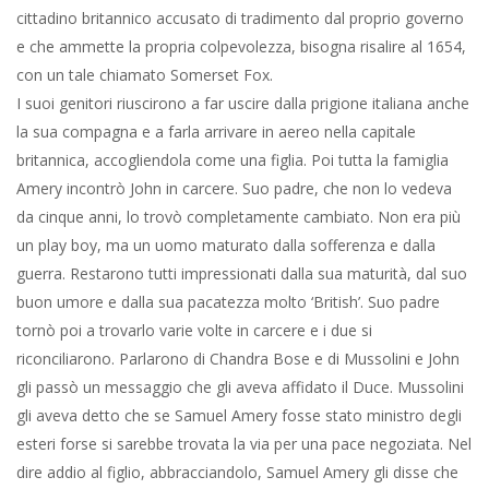
cittadino britannico accusato di tradimento dal proprio governo
e che ammette la propria colpevolezza, bisogna risalire al 1654,
con un tale chiamato Somerset Fox.
I suoi genitori riuscirono a far uscire dalla prigione italiana anche
la sua compagna e a farla arrivare in aereo nella capitale
britannica, accogliendola come una figlia. Poi tutta la famiglia
Amery incontrò John in carcere. Suo padre, che non lo vedeva
da cinque anni, lo trovò completamente cambiato. Non era più
un play boy, ma un uomo maturato dalla sofferenza e dalla
guerra. Restarono tutti impressionati dalla sua maturità, dal suo
buon umore e dalla sua pacatezza molto ‘British’. Suo padre
tornò poi a trovarlo varie volte in carcere e i due si
riconciliarono. Parlarono di Chandra Bose e di Mussolini e John
gli passò un messaggio che gli aveva affidato il Duce. Mussolini
gli aveva detto che se Samuel Amery fosse stato ministro degli
esteri forse si sarebbe trovata la via per una pace negoziata. Nel
dire addio al figlio, abbracciandolo, Samuel Amery gli disse che