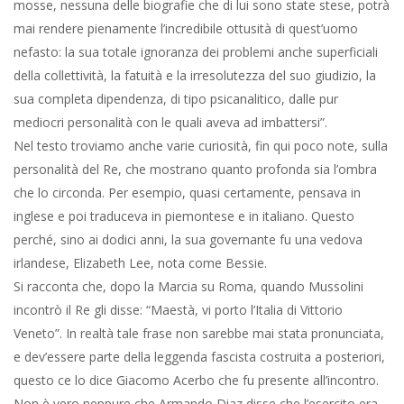
mosse, nessuna delle biografie che di lui sono state stese, potrà
mai rendere pienamente l’incredibile ottusità di quest’uomo
nefasto: la sua totale ignoranza dei problemi anche superficiali
della collettività, la fatuità e la irresolutezza del suo giudizio, la
sua completa dipendenza, di tipo psicanalitico, dalle pur
mediocri personalità con le quali aveva ad imbattersi”.
Nel testo troviamo anche varie curiosità, fin qui poco note, sulla
personalità del Re, che mostrano quanto profonda sia l’ombra
che lo circonda. Per esempio, quasi certamente, pensava in
inglese e poi traduceva in piemontese e in italiano. Questo
perché, sino ai dodici anni, la sua governante fu una vedova
irlandese, Elizabeth Lee, nota come Bessie.
Si racconta che, dopo la Marcia su Roma, quando Mussolini
incontrò il Re gli disse: “Maestà, vi porto l’Italia di Vittorio
Veneto”. In realtà tale frase non sarebbe mai stata pronunciata,
e dev’essere parte della leggenda fascista costruita a posteriori,
questo ce lo dice Giacomo Acerbo che fu presente all’incontro.
Non è vero neppure che Armando Diaz disse che l’esercito era