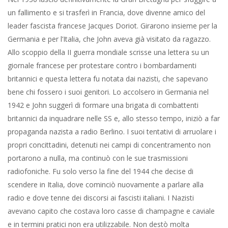
un fallimento e si trasferì in Francia, dove divenne amico del
leader fascista francese Jacques Doriot. Girarono insieme per la
Germania e per l’Italia, che John aveva già visitato da ragazzo.
Allo scoppio della II guerra mondiale scrisse una lettera su un
giornale francese per protestare contro i bombardamenti
britannici e questa lettera fu notata dai nazisti, che sapevano
bene chi fossero i suoi genitori. Lo accolsero in Germania nel
1942 e John suggerì di formare una brigata di combattenti
britannici da inquadrare nelle SS e, allo stesso tempo, iniziò a far
propaganda nazista a radio Berlino. I suoi tentativi di arruolare i
propri concittadini, detenuti nei campi di concentramento non
portarono a nulla, ma continuò con le sue trasmissioni
radiofoniche. Fu solo verso la fine del 1944 che decise di
scendere in Italia, dove cominciò nuovamente a parlare alla
radio e dove tenne dei discorsi ai fascisti italiani. I Nazisti
avevano capito che costava loro casse di champagne e caviale
e in termini pratici non era utilizzabile. Non destò molta