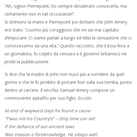
“Ah, signor Pierrepoint, ho sempre desiderato conoscerla, ma
certamente non in tali circostanze!”.
Si strinsero la mano e Pierrepoint poi dichiarò che John Amery
era stato: “L’uomo più coraggioso che mi sia mai capitato
d’impiccare. Ci siamo parlati a lungo ed ebbi la sensazione che ci
conoscessimo da una vita.” Questo racconto, che il boia fece a
un giornalista, fu colpito da censura e il governo britannico ne
proibì la pubblicazione.
Si dice che la madre di John non riuscì più a sorridere da quel
giorno e che le fu proibito di portare fiori sulla sua tomba, posta
dentro al carcere. Il vecchio Samuel Amery compose un
commovente epitaffio per suo figlio. Eccolo:
At end of wayward days he found a cause
“T’was not his Country’s” – Only time can tell
If the defiance of our ancient laws
Was treason o foreknowledge. He sleeps well.