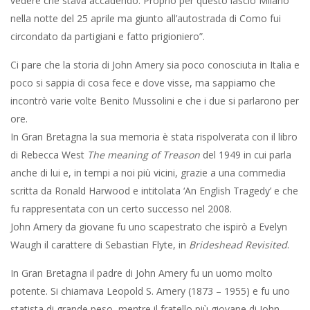
vedere che stava accadendo. Proprio per questo lasciò Milano
nella notte del 25 aprile ma giunto all’autostrada di Como fui
circondato da partigiani e fatto prigioniero”.
Ci pare che la storia di John Amery sia poco conosciuta in Italia e
poco si sappia di cosa fece e dove visse, ma sappiamo che
incontrò varie volte Benito Mussolini e che i due si parlarono per
ore.
In Gran Bretagna la sua memoria è stata rispolverata con il libro
di Rebecca West
The meaning of Treason
del 1949 in cui parla
anche di lui e, in tempi a noi più vicini, grazie a una commedia
scritta da Ronald Harwood e intitolata ‘An English Tragedy’ e che
fu rappresentata con un certo successo nel 2008.
John Amery da giovane fu uno scapestrato che ispirò a Evelyn
Waugh il carattere di Sebastian Flyte, in
Brideshead Revisited
.
In Gran Bretagna il padre di John Amery fu un uomo molto
potente. Si chiamava Leopold S. Amery (1873 – 1955) e fu uno
statista di grande peso, mentre il fratello più giovane di John,