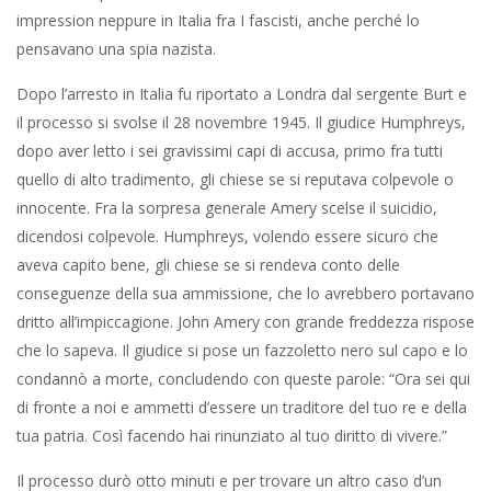
impression neppure in Italia fra I fascisti, anche perché lo
pensavano una spia nazista.
Dopo l’arresto in Italia fu riportato a Londra dal sergente Burt e
il processo si svolse il 28 novembre 1945. Il giudice Humphreys,
dopo aver letto i sei gravissimi capi di accusa, primo fra tutti
quello di alto tradimento, gli chiese se si reputava colpevole o
innocente. Fra la sorpresa generale Amery scelse il suicidio,
dicendosi colpevole. Humphreys, volendo essere sicuro che
aveva capito bene, gli chiese se si rendeva conto delle
conseguenze della sua ammissione, che lo avrebbero portavano
dritto all’impiccagione. John Amery con grande freddezza rispose
che lo sapeva. Il giudice si pose un fazzoletto nero sul capo e lo
condannò a morte, concludendo con queste parole: “Ora sei qui
di fronte a noi e ammetti d’essere un traditore del tuo re e della
tua patria. Così facendo hai rinunziato al tuo diritto di vivere.”
Il processo durò otto minuti e per trovare un altro caso d’un