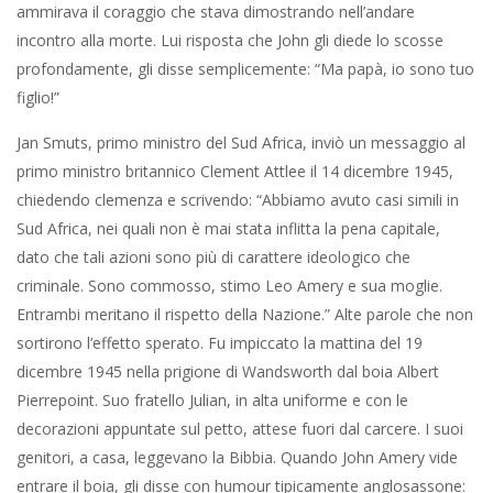
ammirava il coraggio che stava dimostrando nell’andare
incontro alla morte. Lui risposta che John gli diede lo scosse
profondamente, gli disse semplicemente: “Ma papà, io sono tuo
figlio!”
Jan Smuts, primo ministro del Sud Africa, inviò un messaggio al
primo ministro britannico Clement Attlee il 14 dicembre 1945,
chiedendo clemenza e scrivendo: “Abbiamo avuto casi simili in
Sud Africa, nei quali non è mai stata inflitta la pena capitale,
dato che tali azioni sono più di carattere ideologico che
criminale. Sono commosso, stimo Leo Amery e sua moglie.
Entrambi meritano il rispetto della Nazione.” Alte parole che non
sortirono l’effetto sperato. Fu impiccato la mattina del 19
dicembre 1945 nella prigione di Wandsworth dal boia Albert
Pierrepoint. Suo fratello Julian, in alta uniforme e con le
decorazioni appuntate sul petto, attese fuori dal carcere. I suoi
genitori, a casa, leggevano la Bibbia. Quando John Amery vide
entrare il boia, gli disse con humour tipicamente anglosassone: