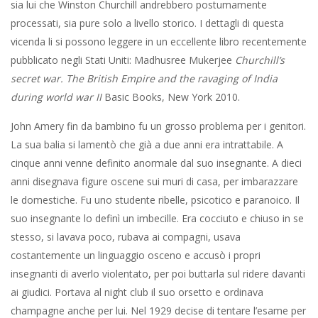
sia lui che Winston Churchill andrebbero postumamente
processati, sia pure solo a livello storico. I dettagli di questa
vicenda li si possono leggere in un eccellente libro recentemente
pubblicato negli Stati Uniti: Madhusree Mukerjee
Churchill’s
secret war. The British Empire and the ravaging of India
during world war II
Basic Books, New York 2010.
John Amery fin da bambino fu un grosso problema per i genitori.
La sua balia si lamentò che già a due anni era intrattabile. A
cinque anni venne definito anormale dal suo insegnante. A dieci
anni disegnava figure oscene sui muri di casa, per imbarazzare
le domestiche. Fu uno studente ribelle, psicotico e paranoico. Il
suo insegnante lo definì un imbecille. Era cocciuto e chiuso in se
stesso, si lavava poco, rubava ai compagni, usava
costantemente un linguaggio osceno e accusò i propri
insegnanti di averlo violentato, per poi buttarla sul ridere davanti
ai giudici. Portava al night club il suo orsetto e ordinava
champagne anche per lui. Nel 1929 decise di tentare l’esame per