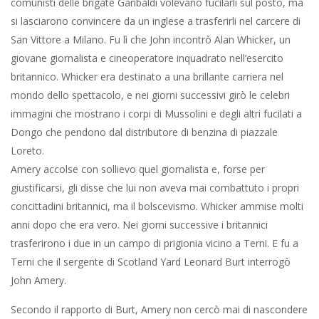
comunisti delle brigate Garibaldi volevano fucilarli sul posto, ma
si lasciarono convincere da un inglese a trasferirli nel carcere di
San Vittore a Milano. Fu lì che John incontrò Alan Whicker, un
giovane giornalista e cineoperatore inquadrato nell’esercito
britannico. Whicker era destinato a una brillante carriera nel
mondo dello spettacolo, e nei giorni successivi girò le celebri
immagini che mostrano i corpi di Mussolini e degli altri fucilati a
Dongo che pendono dal distributore di benzina di piazzale
Loreto.
Amery accolse con sollievo quel giornalista e, forse per
giustificarsi, gli disse che lui non aveva mai combattuto i propri
concittadini britannici, ma il bolscevismo. Whicker ammise molti
anni dopo che era vero. Nei giorni successive i britannici
trasferirono i due in un campo di prigionia vicino a Terni. E fu a
Terni che il sergente di Scotland Yard Leonard Burt interrogò
John Amery.
Secondo il rapporto di Burt, Amery non cercò mai di nascondere