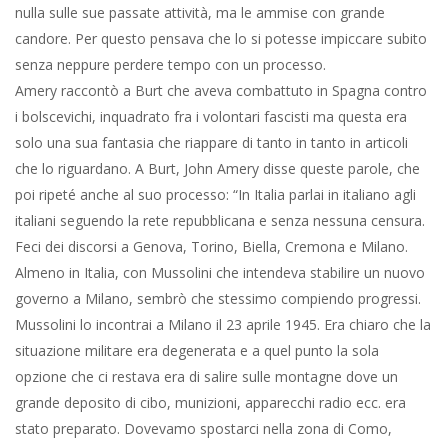
nulla sulle sue passate attività, ma le ammise con grande
candore. Per questo pensava che lo si potesse impiccare subito
senza neppure perdere tempo con un processo.
Amery raccontò a Burt che aveva combattuto in Spagna contro
i bolscevichi, inquadrato fra i volontari fascisti ma questa era
solo una sua fantasia che riappare di tanto in tanto in articoli
che lo riguardano. A Burt, John Amery disse queste parole, che
poi ripeté anche al suo processo: “In Italia parlai in italiano agli
italiani seguendo la rete repubblicana e senza nessuna censura.
Feci dei discorsi a Genova, Torino, Biella, Cremona e Milano.
Almeno in Italia, con Mussolini che intendeva stabilire un nuovo
governo a Milano, sembrò che stessimo compiendo progressi.
Mussolini lo incontrai a Milano il 23 aprile 1945. Era chiaro che la
situazione militare era degenerata e a quel punto la sola
opzione che ci restava era di salire sulle montagne dove un
grande deposito di cibo, munizioni, apparecchi radio ecc. era
stato preparato. Dovevamo spostarci nella zona di Como,