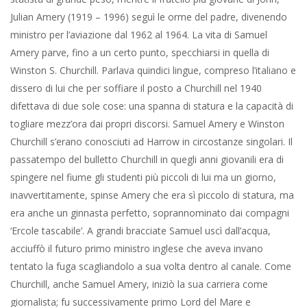
Julian Amery (1919 – 1996) seguì le orme del padre, divenendo
ministro per l’aviazione dal 1962 al 1964. La vita di Samuel
Amery parve, fino a un certo punto, specchiarsi in quella di
Winston S. Churchill. Parlava quindici lingue, compreso l’italiano e
dissero di lui che per soffiare il posto a Churchill nel 1940
difettava di due sole cose: una spanna di statura e la capacità di
togliare mezz’ora dai propri discorsi. Samuel Amery e Winston
Churchill s’erano conosciuti ad Harrow in circostanze singolari. Il
passatempo del bulletto Churchill in quegli anni giovanili era di
spingere nel fiume gli studenti più piccoli di lui ma un giorno,
inavvertitamente, spinse Amery che era sì piccolo di statura, ma
era anche un ginnasta perfetto, soprannominato dai compagni
‘Ercole tascabile’. A grandi bracciate Samuel uscì dall’acqua,
acciuffò il futuro primo ministro inglese che aveva invano
tentato la fuga scagliandolo a sua volta dentro al canale. Come
Churchill, anche Samuel Amery, iniziò la sua carriera come
giornalista; fu successivamente primo Lord del Mare e