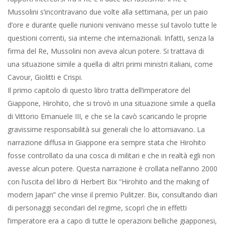
Mussolini s’incontravano due volte alla settimana, per un paio
d’ore e durante quelle riunioni venivano messe sul tavolo tutte le
questioni correnti, sia interne che internazionali. Infatti, senza la
firma del Re, Mussolini non aveva alcun potere. Si trattava di
una situazione simile a quella di altri primi ministri italiani, come
Cavour, Giolitti e Crispi.
Il primo capitolo di questo libro tratta dell’imperatore del
Giappone, Hirohito, che si trovò in una situazione simile a quella
di Vittorio Emanuele III, e che se la cavò scaricando le proprie
gravissime responsabilità sui generali che lo attorniavano. La
narrazione diffusa in Giappone era sempre stata che Hirohito
fosse controllato da una cosca di militari e che in realtà egli non
avesse alcun potere. Questa narrazione è crollata nell’anno 2000
con l’uscita del libro di Herbert Bix “Hirohito and the making of
modern Japan” che vinse il premio Pulitzer. Bix, consultando diari
di personaggi secondari del regime, scoprì che in effetti
l’imperatore era a capo di tutte le operazioni belliche giapponesi,