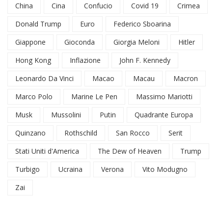
China
Cina
Confucio
Covid 19
Crimea
Donald Trump
Euro
Federico Sboarina
Giappone
Gioconda
Giorgia Meloni
Hitler
Hong Kong
Inflazione
John F. Kennedy
Leonardo Da Vinci
Macao
Macau
Macron
Marco Polo
Marine Le Pen
Massimo Mariotti
Musk
Mussolini
Putin
Quadrante Europa
Quinzano
Rothschild
San Rocco
Serit
Stati Uniti d'America
The Dew of Heaven
Trump
Turbigo
Ucraina
Verona
Vito Modugno
Zai