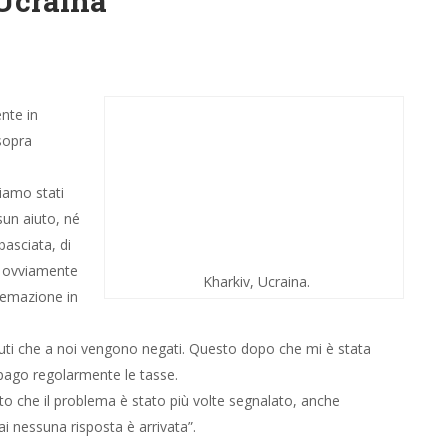
ente in
sopra
Kharkiv, Ucraina.
siamo stati
n aiuto, né materiale né economico. Siamo stati avvisati,
mmerciali disponibili” ovviamente a nostre spese; come a nostre
aiuti che a noi vengono negati. Questo dopo che mi è stata
le pago regolarmente le tasse.
rito che il problema è stato più volte segnalato, anche
ai nessuna risposta è arrivata”.
i preoccupano degli Stinger