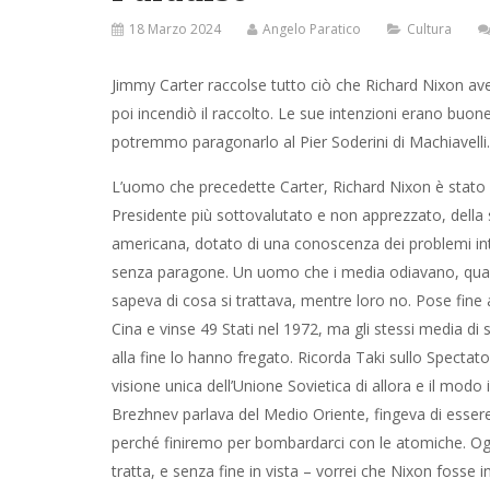
18 Marzo 2024
Angelo Paratico
Cultura
Jimmy Carter raccolse tutto ciò che Richard Nixon avev
erano buone, ma oggi potremmo paragonarlo al Pier S
L’uomo che precedette Carter, Richard Nixon è stato 
della storia americana, dotato di una conoscenza de
media odiavano, quasi come Trump e Oswald Mosley, 
loro no. Pose fine alla guerra in Vietnam, aprì le porte
gli stessi media di sinistra che oggi dirigono Washingt
Taki sullo Spectator: “Non è mai stato apertamente am
di allora e il modo in cui trattava con i leader soviet
fingeva di essere un po’ ubriaco e lo avvertiva di n
atomiche. Oggi, con l’attuale guerra di logoramento – p
Nixon fosse in giro con una soluzione. Ogni essere u
guerra, sa che un armistizio offre la migliore speranz
sferrare un colpo di grazia sul campo di battaglia, e a