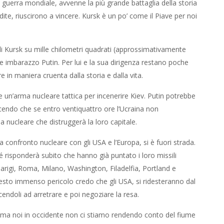
I guerra mondiale, avvenne la più grande battaglia della storia
dite, riuscirono a vincere. Kursk è un po’ come il Piave per noi
 di Kursk su mille chilometri quadrati (approssimativamente
 imbarazzo Putin. Per lui e la sua dirigenza restano poche
e in maniera cruenta dalla storia e dalla vita.
e un’arma nucleare tattica per incenerire Kiev. Putin potrebbe
icendo che se entro ventiquattro ore l’Ucraina non
 nucleare che distruggerà la loro capitale.
a confronto nucleare con gli USA e l’Europa, si è fuori strada.
é risponderà subito che hanno già puntato i loro missili
arigi, Roma, Milano, Washington, Filadelfia, Portland e
esto immenso pericolo credo che gli USA, si ridesteranno dal
endoli ad arretrare e poi negoziare la resa.
, ma noi in occidente non ci stiamo rendendo conto del fiume