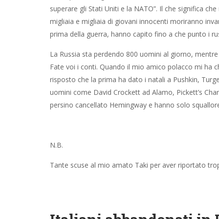
prima della guerra, hanno capito fino a che punto i ru
La Russia sta perdendo 800 uomini al giorno, mentre l
Fate voi i conti. Quando il mio amico polacco mi ha c
risposto che la prima ha dato i natali a Pushkin, Tur
uomini come David Crockett ad Alamo, Pickett’s Charg
persino cancellato Hemingway e hanno solo squallore
N.B.
Tante scuse al mio amato Taki per aver riportato trop
Italiani abbandonati in
1 Aprile 2022
Angelo Paratico
Varie
0