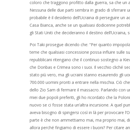
un accordo di pace globale. Quindi, la scelta spetta 
potrebbe essere una scelta migliore di lui, a questo pu
dell’Ucraina, su questo non si può dubitare”.
Poi Taki prosegue dicendo che: “Per quanto impopolar
teme che qualsiasi concessione possa influire sulle sue
repubblicani ritengano che il continuo sostegno a Kie
che Donbas e Crimea sono i suoi. Il vecchio cliché sec
stato più vero, ma gli ucraini stanno esaurendo gli uomi
700.000 uomini pronti a entrare nella mischia. Ciò che
dello Zio Sam di fermare il massacro. Parlando con un
miei due popoli preferiti, gli ho ricordato che la Polon
nuovo se ci fosse stata un’altra incursione. A quel 
aveva bisogno di spingersi così in là per provocare l’
parte è che non ammettiamo mai, ma proprio mai, di a
allora perché fingiamo di essere i buoni? Per citare a
superare gli Stati Uniti e la NATO”. Il che significa c
migliaia e migliaia di giovani innocenti moriranno invan