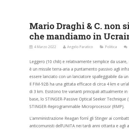
che mandiamo in Ucrai
4 Marzo 2022
Angelo Paratico
Politica
Leggero (10 chili) e relativamente semplice da usare, 
agli infrarossi. Può essere lanciato con un lanciatore
efficace di circa 4 km e un’altezza massima di 3 km. Es
base, lo STINGER-Passive Optical Seeker Technique
L’amministrazione Reagan fornì gli Stinger ai combatte
afghani per contrastare i Sovietici. In entrambi i casi, g
risultarono inefficaci. Secondo alcune speculazioni la 
successivi è che le batterie necessarie per far funziona
dell’Iran che ne acquisì la tecnologia. Il costo di uno 
essere sparato da un soldato che ha ricevuto solo una
ricerca automaticamente i raggi infrarossi emessi dal
Distribuire a pioggia questi ordigni, senza essere cert