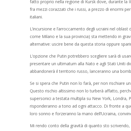
fatto proprio nella regione di Kursk dove, durante la I
fra mezzi corazzati che i russi, a prezzo di enormi per
italiani.
L’incursione e l’arroccamento degli ucraini nel oblast
come Milano e la sua provincia) sta mettendo in grave
alternative: uscire bene da questa storia oppure sparir
L’opzione che Putin potrebbero scegliere sarà di usar
presentare un ultimatum alla Nato e agli Stati Uniti d
abbandonerà il territorio russo, lanceranno una bomba
Se si spera che Putin non lo farà, per non rischiare un
Questo rischio altissimo non lo turberà affatto, perch
supersonici a testata multipla su New York, Londra, P
risponderanno a tono ad ogni attacco. Di fronte a qu
loro sonno e forzeranno la mano dell’Ucraina, convinc
Mi rendo conto della gravità di quanto sto scrivendo