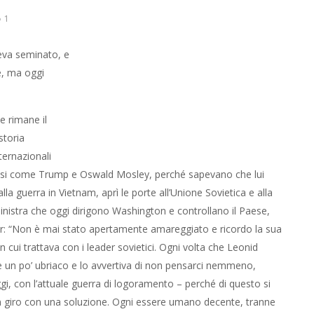
1
a seminato, e poi incendiò il raccolto. Le sue intenzioni
oderini di Machiavelli.
e rimane il Presidente più sottovalutato e non apprezzato,
i problemi internazionali senza paragone. Un uomo che i
perché sapevano che lui sapeva di cosa si trattava, mentre
 all’Unione Sovietica e alla Cina e vinse 49 Stati nel 1972, ma
on e controllano il Paese, alla fine lo hanno fregato. Ricorda
areggiato e ricordo la sua visione unica dell’Unione Sovietica
ici. Ogni volta che Leonid Brezhnev parlava del Medio Oriente,
on pensarci nemmeno, perché finiremo per bombardarci con le
erché di questo si tratta, e senza fine in vista – vorrei che
mano decente, tranne coloro che traggono profitto dalla
a di pace in Ucraina. Nessuna delle due parti sembra in grado di
ncora meno probabile è il desiderio dell’Ucraina di perseguire