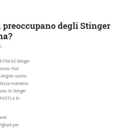
na?
0
il FIM-92 Stinger è un missile terra-aria a puntamento passivo
 spalleggiabile da un singolo uomo. Il FIM-92B ha una gittata
istono tre varianti principali attualmente in uso: lo Stinger
 (POST) e lo STINGER-Reprogrammable Microprocessor (RMP).
nti anticomunisti dell’UNITA nei tardi anni ottanta e agli
li sforzi per recuperare i missili dopo la fine delle ostilità
ragione per cui gli Stinger non furono usati in attacchi
re i lanciatori si sono esaurite. 16 di questi finirono nelle mani
stinger si aggira oggi intorno ai 200.000 euro al pezzo. Può
 infarinatura tecnica. Dopo che è uscito dal suo tubo di lancio
 motore di un aereo o di un elicottero.
i di in che mani finiranno è davvero una forma di follia