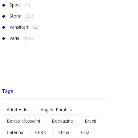
Sport
(1)
Storia
(28)
Vansittart
(2)
Varie
(107)
Tags
Adolf Hitler
Angelo Paratico
Benito Mussolini
Bookazine
Brexit
Caterina
CERN
China
Cina