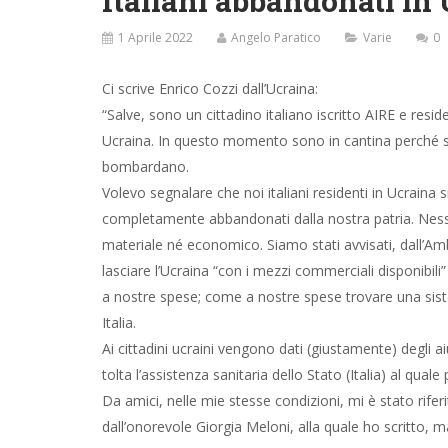
Ci scrive Enrico Cozzi dall’Ucraina:
“Salve, sono un cittadino italiano iscritto AIRE e resid
Ucraina. In questo momento sono in cantina perché 
bombardano.
Volevo segnalare che noi italiani residenti in Ucraina 
completamente abbandonati dalla nostra patria. Nessu
dall’Ambasciata, di lasciare l’Ucraina “con i mezzi co
spese trovare una sistemazione in Italia.
Ai cittadini ucraini vengono dati (giustamente) degli 
tolta l’assistenza sanitaria dello Stato (Italia) al qua
Da amici, nelle mie stesse condizioni, mi è stato rife
dall’onorevole Giorgia Meloni, alla quale ho scritto, m
Mario Draghi & C. non s