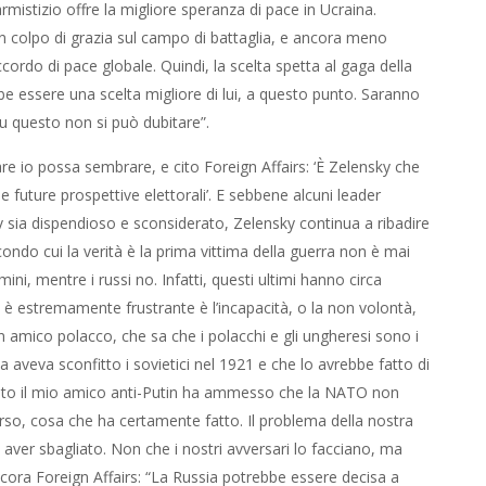
al gaga della Casa Bianca, anche se un qualsiasi dodicenne
nto. Saranno gli Stati Uniti che decideranno il destino
e io possa sembrare, e cito Foreign Affairs: ‘È Zelensky che
 future prospettive elettorali’. E sebbene alcuni leader
v sia dispendioso e sconsiderato, Zelensky continua a ribadire
ondo cui la verità è la prima vittima della guerra non è mai
ni, mentre i russi no. Infatti, questi ultimi hanno circa
 è estremamente frustrante è l’incapacità, o la non volontà,
 amico polacco, che sa che i polacchi e gli ungheresi sono i
ia aveva sconfitto i sovietici nel 1921 e che lo avrebbe fatto di
punto il mio amico anti-Putin ha ammesso che la NATO non
Orso, cosa che ha certamente fatto. Il problema della nostra
ver sbagliato. Non che i nostri avversari lo facciano, ma
ncora Foreign Affairs: “La Russia potrebbe essere decisa a
he molte persone molto cattive faranno un sacco di soldi e
o. Quasi altrettanto triste è il fatto che pochi in Occidente,