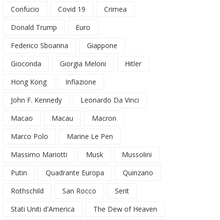
Confucio
Covid 19
Crimea
Donald Trump
Euro
Federico Sboarina
Giappone
Gioconda
Giorgia Meloni
Hitler
Hong Kong
Inflazione
John F. Kennedy
Leonardo Da Vinci
Macao
Macau
Macron
Marco Polo
Marine Le Pen
Massimo Mariotti
Musk
Mussolini
Putin
Quadrante Europa
Quinzano
Rothschild
San Rocco
Serit
Stati Uniti d'America
The Dew of Heaven