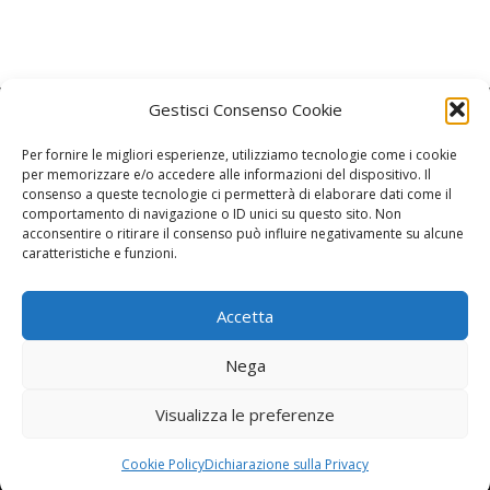
Gestisci Consenso Cookie
Per fornire le migliori esperienze, utilizziamo tecnologie come i cookie
per memorizzare e/o accedere alle informazioni del dispositivo. Il
consenso a queste tecnologie ci permetterà di elaborare dati come il
La Redazione
comportamento di navigazione o ID unici su questo sito. Non
acconsentire o ritirare il consenso può influire negativamente su alcune
caratteristiche e funzioni.
Direttore responsabile:
Angelo Paratico
Critica Letteraria:
Ambrogio Bianchi
Accetta
Vita Politica:
Ermete Barbieri
Nega
Costume e moda:
Ada Simoni
Visualizza le preferenze
Copyright © 2022 Giornale Cangrande. Tutti i diritti sono riservati.
Cookie Policy
Dichiarazione sulla Privacy