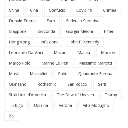
China
Cina
Confucio
Covid 19
Crimea
Donald Trump
Euro
Federico Sboarina
Giappone
Gioconda
Giorgia Meloni
Hitler
Hong Kong
Inflazione
John F. Kennedy
Leonardo Da Vinci
Macao
Macau
Macron
Marco Polo
Marine Le Pen
Massimo Mariotti
Musk
Mussolini
Putin
Quadrante Europa
Quinzano
Rothschild
San Rocco
Serit
Stati Uniti d'America
The Dew of Heaven
Trump
Turbigo
Ucraina
Verona
Vito Modugno
Zai