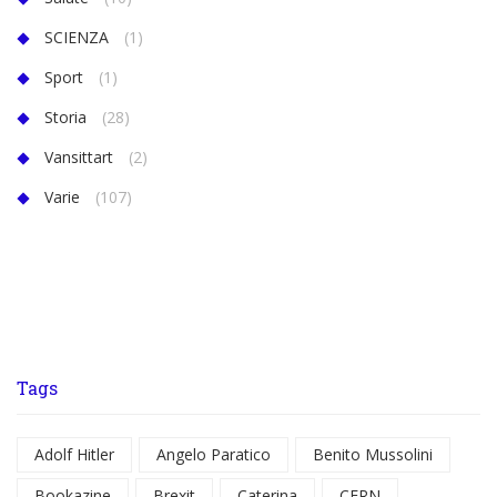
SCIENZA
(1)
Sport
(1)
Storia
(28)
Vansittart
(2)
Varie
(107)
Tags
Adolf Hitler
Angelo Paratico
Benito Mussolini
Bookazine
Brexit
Caterina
CERN