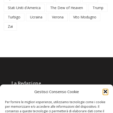
Stati Uniti d'America
The Dew of Heaven
Trump
Turbigo
Ucraina
Verona
Vito Modugno
Zai
La Redazione
Gestisci Consenso Cookie
Direttore responsabile:
Angelo Paratico
Per fornire le migliori esperienze, utilizziamo tecnologie come i cookie
Critica Letteraria:
Ambrogio Bianchi
per memorizzare e/o accedere alle informazioni del dispositivo. Il
consenso a queste tecnologie ci permetterà di elaborare dati come il