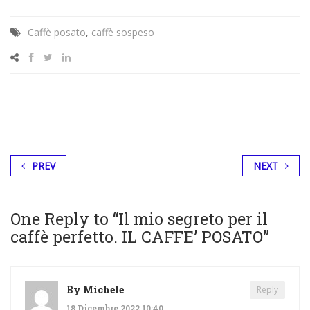
Caffè posato
,
caffè sospeso
PREV
NEXT
One Reply to “Il mio segreto per il
caffè perfetto. IL CAFFE’ POSATO”
By
Michele
Reply
18 Dicembre 2022 10:40