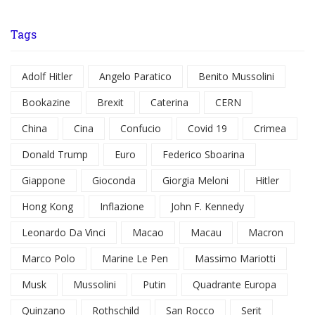
Tags
Adolf Hitler
Angelo Paratico
Benito Mussolini
Bookazine
Brexit
Caterina
CERN
China
Cina
Confucio
Covid 19
Crimea
Donald Trump
Euro
Federico Sboarina
Giappone
Gioconda
Giorgia Meloni
Hitler
Hong Kong
Inflazione
John F. Kennedy
Leonardo Da Vinci
Macao
Macau
Macron
Marco Polo
Marine Le Pen
Massimo Mariotti
Musk
Mussolini
Putin
Quadrante Europa
Quinzano
Rothschild
San Rocco
Serit