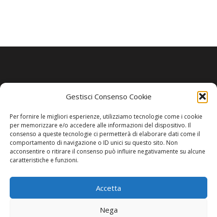
La Redazione
Gestisci Consenso Cookie
Per fornire le migliori esperienze, utilizziamo tecnologie come i cookie
Direttore responsabile:
Angelo Paratico
per memorizzare e/o accedere alle informazioni del dispositivo. Il
consenso a queste tecnologie ci permetterà di elaborare dati come il
Critica Letteraria:
Ambrogio Bianchi
comportamento di navigazione o ID unici su questo sito. Non
acconsentire o ritirare il consenso può influire negativamente su alcune
Vita Politica:
Ermete Barbieri
caratteristiche e funzioni.
Costume e moda:
Ada Simoni
Accetta
Nega
Copyright © 2022 Giornale Cangrande. Tutti i diritti sono riservati.