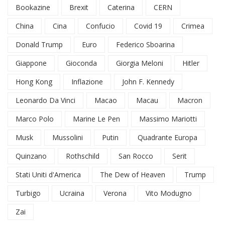
Bookazine
Brexit
Caterina
CERN
China
Cina
Confucio
Covid 19
Crimea
Donald Trump
Euro
Federico Sboarina
Giappone
Gioconda
Giorgia Meloni
Hitler
Hong Kong
Inflazione
John F. Kennedy
Leonardo Da Vinci
Macao
Macau
Macron
Marco Polo
Marine Le Pen
Massimo Mariotti
Musk
Mussolini
Putin
Quadrante Europa
Quinzano
Rothschild
San Rocco
Serit
Stati Uniti d'America
The Dew of Heaven
Trump
Turbigo
Ucraina
Verona
Vito Modugno
Zai