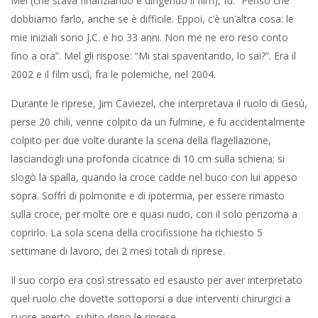
Mel (che stava finanziando e dirigendo il film), fu: “Penso che
dobbiamo farlo, anche se è difficile. Eppoi, c’è un’altra cosa: le
mie iniziali sono J.C. e ho 33 anni. Non me ne ero reso conto
fino a ora”. Mel gli rispose: “Mi stai spaventando, lo sai?”. Era il
2002 e il film uscì, fra le polemiche, nel 2004.
Durante le riprese, Jim Caviezel, che interpretava il ruolo di Gesù,
perse 20 chili, venne colpito da un fulmine, e fu accidentalmente
colpito per due volte durante la scena della flagellazione,
lasciandogli una profonda cicatrice di 10 cm sulla schiena; si
slogò la spalla, quando la croce cadde nel buco con lui appeso
sopra. Soffrì di polmonite e di ipotermia, per essere rimasto
sulla croce, per molte ore e quasi nudo, con il solo perizoma a
coprirlo. La sola scena della crocifissione ha richiesto 5
settimane di lavoro, dei 2 mesi totali di riprese.
Il suo corpo era così stressato ed esausto per aver interpretato
quel ruolo che dovette sottoporsi a due interventi chirurgici a
cuore aperto, subito dopo le riprese.