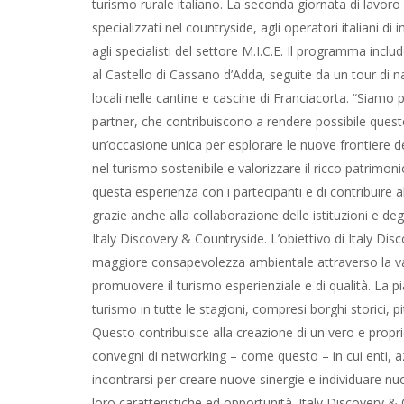
turismo rurale italiano. La seconda giornata di lavoro 
specializzati nel countryside, agli operatori italiani d
agli specialisti del settore M.I.C.E. Il programma inclu
al Castello di Cassano d’Adda, seguite da un tour di n
locali nelle cantine e cascine di Franciacorta. “Siamo
partner, che contribuiscono a rendere possibile ques
un’occasione unica per esplorare le nuove frontiere d
nel turismo sostenibile e valorizzare il ricco patrimon
questa esperienza con i partecipanti e di contribuire 
grazie anche alla collaborazione delle istituzioni e de
Italy Discovery & Countryside. L’obiettivo di Italy D
maggiore consapevolezza ambientale attraverso la val
promuovere il turismo esperienziale e di qualità. La pi
turismo in tutte le stagioni, compresi borghi storici, pi
Questo contribuisce alla creazione di un vero e propr
convegni di networking – come questo – in cui enti, a
incontrarsi per creare nuove sinergie e individuare nuo
loro caratteristiche ed opportunità. Italy Discovery