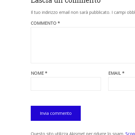
Lascia un commento
Il tuo indirizzo email non sarà pubblicato.
I campi obb
COMMENTO
*
NOME
*
EMAIL
*
Questo sito utilizza Akismet per ridurre lo spam.
Scop