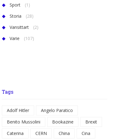
Sport
(1)
Storia
(28)
Vansittart
(2)
Varie
(107)
Tags
Adolf Hitler
Angelo Paratico
Benito Mussolini
Bookazine
Brexit
Caterina
CERN
China
Cina