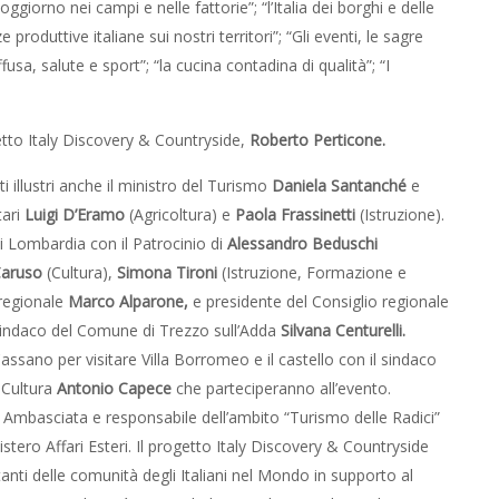
oggiorno nei campi e nelle fattorie”; “l’Italia dei borghi e delle
 produttive italiane sui nostri territori”; “Gli eventi, le sagre
ffusa, salute e sport”; “la cucina contadina di qualità”; “I
etto Italy Discovery & Countryside,
Roberto Perticone.
ti illustri anche il ministro del Turismo
Daniela Santanché
e
tari
Luigi D’Eramo
(Agricoltura) e
Paola Frassinetti
(Istruzione).
i Lombardia con il Patrocinio di
Alessandro Beduschi
Caruso
(Cultura),
Simona Tironi
(Istruzione, Formazione e
 regionale
Marco Alparone,
e presidente del Consiglio regionale
 sindaco del Comune di Trezzo sull’Adda
Silvana Centurelli.
ssano per visitare Villa Borromeo e il castello con il sindaco
 Cultura
Antonio Capece
che parteciperanno all’evento.
i Ambasciata e responsabile dell’ambito “Turismo delle Radici”
istero Affari Esteri. Il progetto Italy Discovery & Countryside
anti delle comunità degli Italiani nel Mondo in supporto al