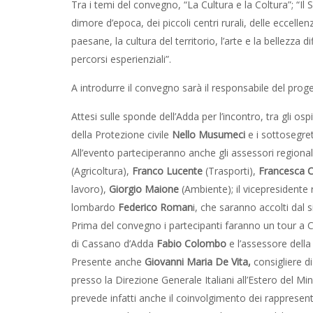
Tra i temi del convegno, “La Cultura e la Coltura”; “Il S
dimore d’epoca, dei piccoli centri rurali, delle eccellenze
paesane, la cultura del territorio, l’arte e la bellezza di
percorsi esperienziali”.
A introdurre il convegno sarà il responsabile del prog
Attesi sulle sponde dell’Adda per l’incontro, tra gli ospi
della Protezione civile
Nello Musumeci
e i sottosegre
All’evento parteciperanno anche gli assessori regional
(Agricoltura),
Franco Lucente
(Trasporti),
Francesca 
lavoro),
Giorgio Maione
(Ambiente); il vicepresidente
lombardo
Federico Roman
i, che saranno accolti dal
Prima del convegno i partecipanti faranno un tour a Ca
di Cassano d’Adda
Fabio Colombo
e l’assessore della
Presente anche
Giovanni Maria De Vita,
consigliere d
presso la Direzione Generale Italiani all’Estero del Min
prevede infatti anche il coinvolgimento dei rappresent