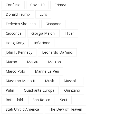
Confucio
Covid 19
Crimea
Donald Trump
Euro
Federico Sboarina
Giappone
Gioconda
Giorgia Meloni
Hitler
Hong Kong
Inflazione
John F. Kennedy
Leonardo Da Vinci
Macao
Macau
Macron
Marco Polo
Marine Le Pen
Massimo Mariotti
Musk
Mussolini
Putin
Quadrante Europa
Quinzano
Rothschild
San Rocco
Serit
Stati Uniti d'America
The Dew of Heaven