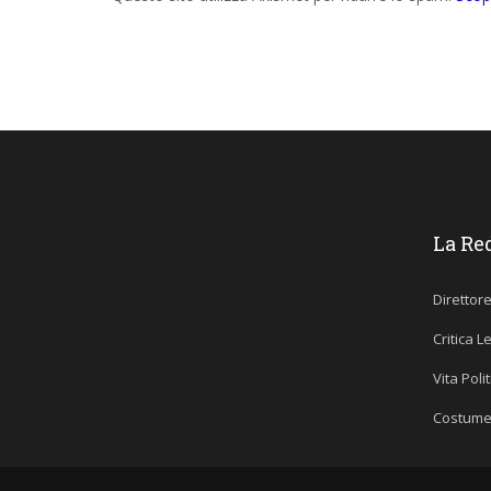
La Re
Direttor
Critica L
Vita Poli
Costume