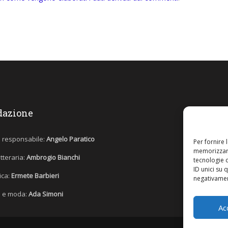
dazione
e responsabile:
Angelo Paratico
Per fornire 
memorizzare
etteraria:
Ambrogio Bianchi
tecnologie 
ID unici su 
tica:
Ermete Barbieri
negativament
 e moda:
Ada Simoni
Ac