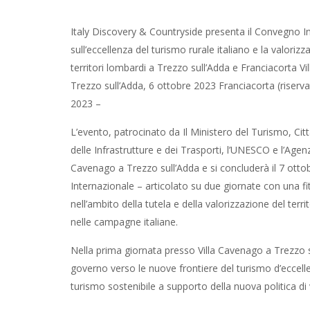
Italy Discovery & Countryside presenta il Convegno I
sull’eccellenza del turismo rurale italiano e la valorizz
territori lombardi a Trezzo sull’Adda e Franciacorta V
Trezzo sull’Adda, 6 ottobre 2023 Franciacorta (riserv
2023 –
L’evento, patrocinato da Il Ministero del Turismo, Città
delle Infrastrutture e dei Trasporti, l’UNESCO e l’Agen
Cavenago a Trezzo sull’Adda e si concluderà il 7 ottob
Internazionale – articolato su due giornate con una fit
nell’ambito della tutela e della valorizzazione del ter
nelle campagne italiane.
Nella prima giornata presso Villa Cavenago a Trezzo su
governo verso le nuove frontiere del turismo d’eccelle
turismo sostenibile a supporto della nuova politica di v