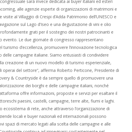
congressuale sarà invece dedicata ai buyer italiani ed esteri
i incoming, alle agenzie esperte di organizzazioni di matrimoni e
de visite al Villaggio di Crespi d’Adda Patrimonio dell’UNESCO e
avigazione sul Lago d’Iseo e una degustazione di vini e olio
 profondamente grati per il sostegno dei nostri patrocinanti e
to evento. Le due giornate di congresso rappresentano
el turismo d’eccellenza, promuovere l’innovazione tecnologica
io delle campagne italiane. Siamo entusiasti di condividere
alla creazione di un nuovo modello di turismo esperienziale,
gli operai del settore”, afferma Roberto Perticone, Presidente di
iscovery & Countryside è da sempre quello di promuovere una
orizzazione dei borghi e delle campagne italiani, nonché
attaforma offre informazioni, proposte e servizi per esaltare il
ttoreschi paesini, castelli, campagne, terre alte, fiumi e laghi.
io ecosistema di rete, anche attraverso l’organizzazione di
ziende locali e buyer nazionali ed internazionali possono
vi spazi di mercato legati alla scelta delle campagne e alle
 & Countryside continua ad impegnarsi costantemente nel