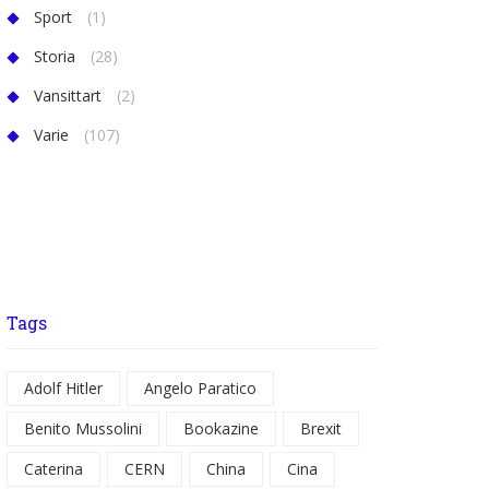
Sport
(1)
Storia
(28)
Vansittart
(2)
Varie
(107)
Tags
Adolf Hitler
Angelo Paratico
Benito Mussolini
Bookazine
Brexit
Caterina
CERN
China
Cina