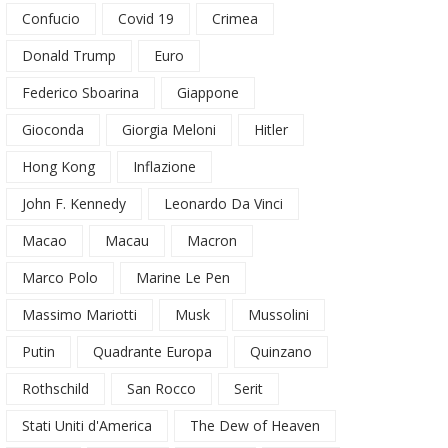
Confucio
Covid 19
Crimea
Donald Trump
Euro
Federico Sboarina
Giappone
Gioconda
Giorgia Meloni
Hitler
Hong Kong
Inflazione
John F. Kennedy
Leonardo Da Vinci
Macao
Macau
Macron
Marco Polo
Marine Le Pen
Massimo Mariotti
Musk
Mussolini
Putin
Quadrante Europa
Quinzano
Rothschild
San Rocco
Serit
Stati Uniti d'America
The Dew of Heaven