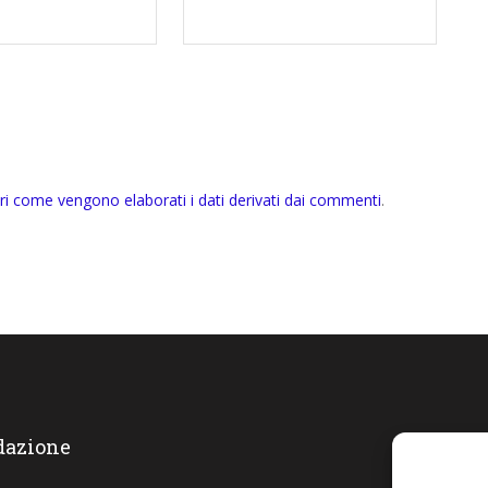
ri come vengono elaborati i dati derivati dai commenti
.
dazione