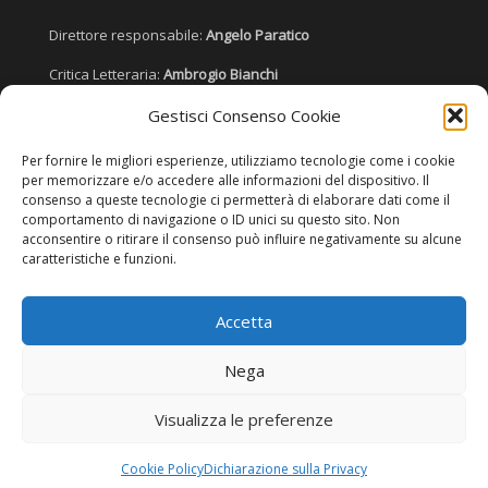
Direttore responsabile:
Angelo Paratico
Critica Letteraria:
Ambrogio Bianchi
Vita Politica:
Ermete Barbieri
Gestisci Consenso Cookie
Costume e moda:
Ada Simoni
Per fornire le migliori esperienze, utilizziamo tecnologie come i cookie
per memorizzare e/o accedere alle informazioni del dispositivo. Il
consenso a queste tecnologie ci permetterà di elaborare dati come il
comportamento di navigazione o ID unici su questo sito. Non
Copyright © 2022 Giornale Cangrande. Tutti i diritti sono riservati.
acconsentire o ritirare il consenso può influire negativamente su alcune
caratteristiche e funzioni.
Accetta
Nega
Visualizza le preferenze
Cookie Policy
Dichiarazione sulla Privacy