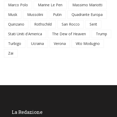
Marco Polo
Marine Le Pen
Massimo Mariotti
Musk
Mussolini
Putin
Quadrante Europa
Quinzano
Rothschild
San Rocco
Serit
Stati Uniti d'America
The Dew of Heaven
Trump
Turbigo
Ucraina
Verona
Vito Modugno
Zai
La Redazione