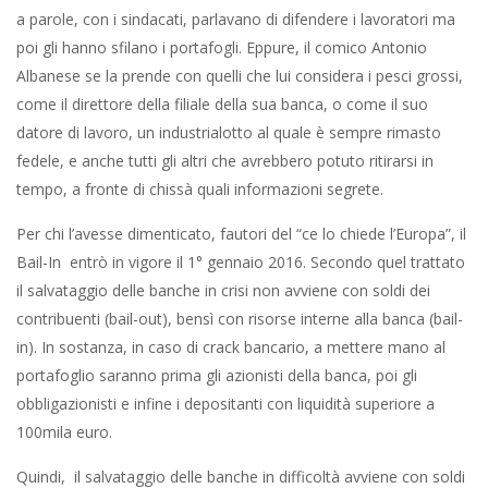
a parole, con i sindacati, parlavano di difendere i lavoratori ma
poi gli hanno sfilano i portafogli. Eppure, il comico Antonio
Albanese se la prende con quelli che lui considera i pesci grossi,
come il direttore della filiale della sua banca, o come il suo
datore di lavoro, un industrialotto al quale è sempre rimasto
fedele, e anche tutti gli altri che avrebbero potuto ritirarsi in
tempo, a fronte di chissà quali informazioni segrete.
Per chi l’avesse dimenticato, fautori del “ce lo chiede l’Europa”, il
Bail-In entrò in vigore il 1° gennaio 2016. Secondo quel trattato
il salvataggio delle banche in crisi non avviene con soldi dei
contribuenti (bail-out), bensì con risorse interne alla banca (bail-
in). In sostanza, in caso di crack bancario, a mettere mano al
portafoglio saranno prima gli azionisti della banca, poi gli
obbligazionisti e infine i depositanti con liquidità superiore a
100mila euro.
Quindi, il salvataggio delle banche in difficoltà avviene con soldi