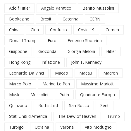
Adolf Hitler
Angelo Paratico
Benito Mussolini
Bookazine
Brexit
Caterina
CERN
China
Cina
Confucio
Covid 19
Crimea
Donald Trump
Euro
Federico Sboarina
Giappone
Gioconda
Giorgia Meloni
Hitler
Hong Kong
Inflazione
John F. Kennedy
Leonardo Da Vinci
Macao
Macau
Macron
Marco Polo
Marine Le Pen
Massimo Mariotti
Musk
Mussolini
Putin
Quadrante Europa
Quinzano
Rothschild
San Rocco
Serit
Stati Uniti d'America
The Dew of Heaven
Trump
Turbigo
Ucraina
Verona
Vito Modugno