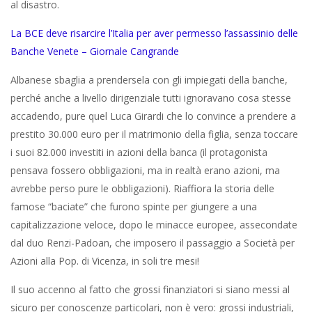
al disastro.
La BCE deve risarcire l’Italia per aver permesso l’assassinio delle
Banche Venete – Giornale Cangrande
Albanese sbaglia a prendersela con gli impiegati della banche,
perché anche a livello dirigenziale tutti ignoravano cosa stesse
accadendo, pure quel Luca Girardi che lo convince a prendere a
prestito 30.000 euro per il matrimonio della figlia, senza toccare
i suoi 82.000 investiti in azioni della banca (il protagonista
pensava fossero obbligazioni, ma in realtà erano azioni, ma
avrebbe perso pure le obbligazioni). Riaffiora la storia delle
famose “baciate” che furono spinte per giungere a una
capitalizzazione veloce, dopo le minacce europee, assecondate
dal duo Renzi-Padoan, che imposero il passaggio a Società per
Azioni alla Pop. di Vicenza, in soli tre mesi!
Il suo accenno al fatto che grossi finanziatori si siano messi al
sicuro per conoscenze particolari, non è vero: grossi industriali,