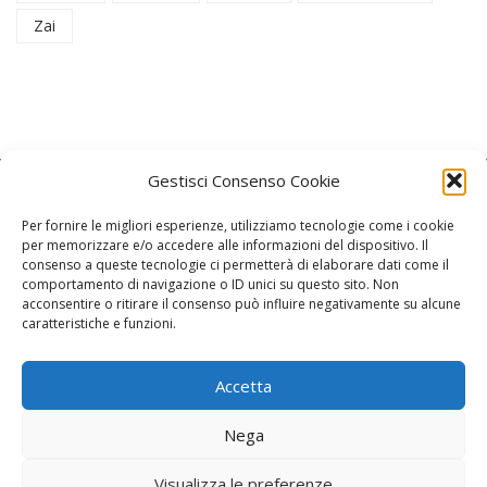
Zai
Gestisci Consenso Cookie
Per fornire le migliori esperienze, utilizziamo tecnologie come i cookie
per memorizzare e/o accedere alle informazioni del dispositivo. Il
consenso a queste tecnologie ci permetterà di elaborare dati come il
La Redazione
comportamento di navigazione o ID unici su questo sito. Non
acconsentire o ritirare il consenso può influire negativamente su alcune
caratteristiche e funzioni.
Direttore responsabile:
Angelo Paratico
Critica Letteraria:
Ambrogio Bianchi
Accetta
Vita Politica:
Ermete Barbieri
Nega
Costume e moda:
Ada Simoni
Visualizza le preferenze