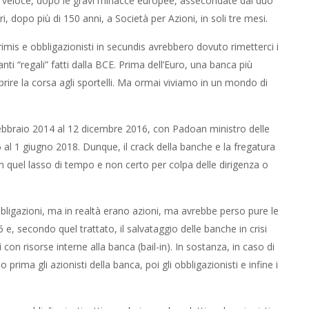
e veloce, dopo le gravi minacce europee, assecondate dal duo
dopo più di 150 anni, a Società per Azioni, in soli tre mesi.
rimis e obbligazionisti in secundis avrebbero dovuto rimetterci i
anti “regali” fatti dalla BCE. Prima dell’Euro, una banca più
prire la corsa agli sportelli. Ma ormai viviamo in un mondo di
ebbraio 2014 al 12 dicembre 2016, con Padoan ministro delle
 al 1 giugno 2018. Dunque, il crack della banche e la fregatura
n quel lasso di tempo e non certo per colpa delle dirigenza o
bbligazioni, ma in realtà erano azioni, ma avrebbe perso pure le
16 e, secondo quel trattato, il salvataggio delle banche in crisi
 con risorse interne alla banca (bail-in). In sostanza, in caso di
rima gli azionisti della banca, poi gli obbligazionisti e infine i