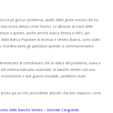
 tocca un grosso problema, quello della gente onesta che ha
. Una storia antica come l’uomo. Le allusioni al crack delle
risse a queste, anche perché Banca Etruria e MPS, per
i della Banca Popolare di Vicenza e Veneto Banca, sono state
Lo ricordino bene gli spettatori quando si commuoveranno
imenticato di sottolineare che la radice del problema, stava e
 dal sistema bancario nazionale, le banche venete con una
risi economiche e due guerre mondiali, sarebbero state
a, posto qui un mio precedente articolo che ben chiarisce come
sassinio delle Banche Venete – Giornale Cangrande