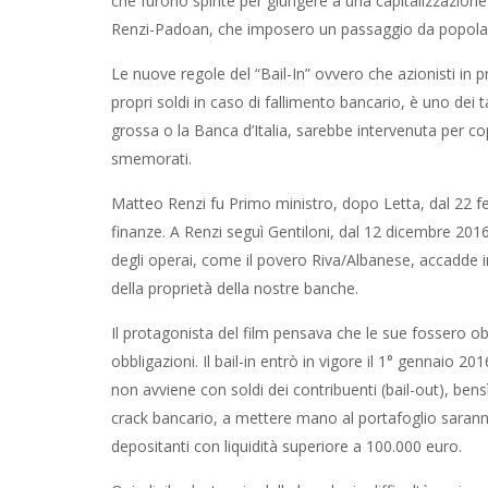
che furono spinte per giungere a una capitalizzazion
Renzi-Padoan, che imposero un passaggio da popolari, 
Le nuove regole del “Bail-In” ovvero che azionisti in p
propri soldi in caso di fallimento bancario, è uno dei t
grossa o la Banca d’Italia, sarebbe intervenuta per co
smemorati.
Matteo Renzi fu Primo ministro, dopo Letta, dal 22 f
finanze. A Renzi seguì Gentiloni, dal 12 dicembre 2016
degli operai, come il povero Riva/Albanese, accadde i
della proprietà della nostre banche.
Il protagonista del film pensava che le sue fossero o
obbligazioni. Il bail-in entrò in vigore il 1° gennaio 20
non avviene con soldi dei contribuenti (bail-out), bensì
crack bancario, a mettere mano al portafoglio saranno p
depositanti con liquidità superiore a 100.000 euro.