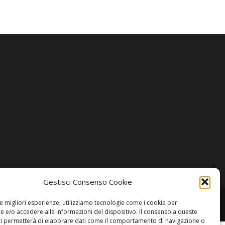
Gestisci Consenso Cookie
le migliori esperienze, utilizziamo tecnologie come i cookie per
 e/o accedere alle informazioni del dispositivo. Il consenso a queste
ci permetterà di elaborare dati come il comportamento di navigazione o