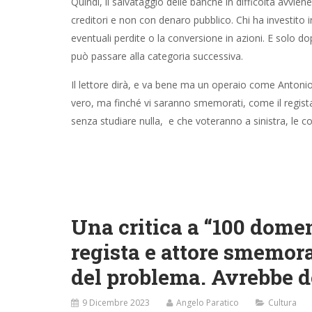
Quindi, il salvataggio delle banche in difficoltà avvien
creditori e non con denaro pubblico. Chi ha investito in
eventuali perdite o la conversione in azioni. E solo dop
può passare alla categoria successiva.
Il lettore dirà, e va bene ma un operaio come Anton
vero, ma finché vi saranno smemorati, come il regista
senza studiare nulla, e che voteranno a sinistra, le
Una critica a “100 dome
regista e attore smemora
del problema. Avrebbe d
9 Dicembre 2023
Angelo Paratico
Cultura