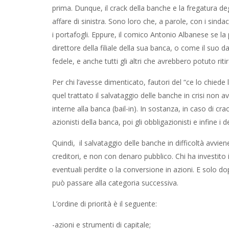
prima. Dunque, il crack della banche e la fregatura de
affare di sinistra. Sono loro che, a parole, con i sinda
i portafogli. Eppure, il comico Antonio Albanese se la 
direttore della filiale della sua banca, o come il suo 
fedele, e anche tutti gli altri che avrebbero potuto rit
Per chi l’avesse dimenticato, fautori del “ce lo chiede 
quel trattato il salvataggio delle banche in crisi non a
interne alla banca (bail-in). In sostanza, in caso di c
azionisti della banca, poi gli obbligazionisti e infine i
Quindi, il salvataggio delle banche in difficoltà avvien
creditori, e non con denaro pubblico. Chi ha investito in
eventuali perdite o la conversione in azioni. E solo dop
può passare alla categoria successiva.
L’ordine di priorità è il seguente:
-azioni e strumenti di capitale;