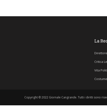
La Re
Direttor
Critica L
Vita Poli
Costume
Copyright © 2022 Giornale Cangrande. Tutti i diritti sono riser