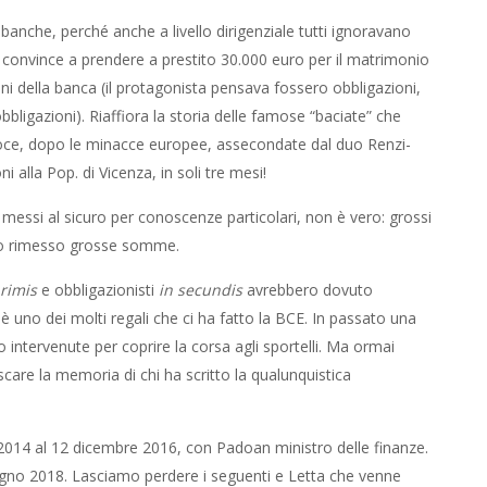
 banche, perché anche a livello dirigenziale tutti ignoravano
 convince a prendere a prestito 30.000 euro per il matrimonio
zioni della banca (il protagonista pensava fossero obbligazioni,
bligazioni). Riaffiora la storia delle famose “baciate” che
loce, dopo le minacce europee, assecondate dal duo Renzi-
alla Pop. di Vicenza, in soli tre mesi!
o messi al sicuro per conoscenze particolari, non è vero: grossi
anno rimesso grosse somme.
primis
e obbligazionisti
in secundis
avrebbero dovuto
, è uno dei molti regali che ci ha fatto la BCE. In passato una
 intervenute per coprire la corsa agli sportelli. Ma ormai
are la memoria di chi ha scritto la qualunquistica
2014 al 12 dicembre 2016, con Padoan ministro delle finanze.
iugno 2018. Lasciamo perdere i seguenti e Letta che venne