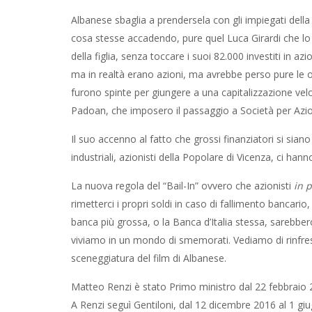
Albanese sbaglia a prendersela con gli impiegati della
cosa stesse accadendo, pure quel Luca Girardi che lo
della figlia, senza toccare i suoi 82.000 investiti in a
ma in realtà erano azioni, ma avrebbe perso pure le ob
furono spinte per giungere a una capitalizzazione ve
Padoan, che imposero il passaggio a Società per Azioni 
Il suo accenno al fatto che grossi finanziatori si sian
industriali, azionisti della Popolare di Vicenza, ci h
La nuova regola del “Bail-In” ovvero che azionisti
in 
rimetterci i propri soldi in caso di fallimento bancario
banca più grossa, o la Banca d’Italia stessa, sarebbero
viviamo in un mondo di smemorati. Vediamo di rinfresc
sceneggiatura del film di Albanese.
Matteo Renzi è stato Primo ministro dal 22 febbraio 
A Renzi seguì Gentiloni, dal 12 dicembre 2016 al 1 g