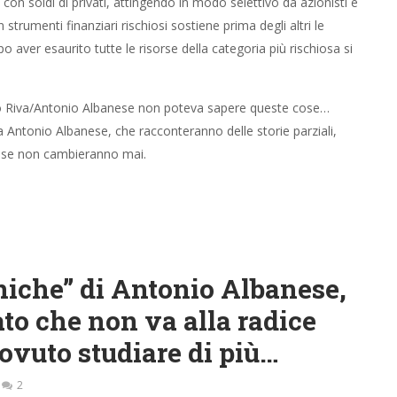
e con soldi di privati, attingendo in modo selettivo da azionisti e
 strumenti finanziari rischiosi sostiene prima degli altri le
o aver esaurito tutte le risorse della categoria più rischiosa si
io Riva/Antonio Albanese non poteva sapere queste cose…
 Antonio Albanese, che racconteranno delle storie parziali,
 cose non cambieranno mai.
niche” di Antonio Albanese,
to che non va alla radice
ovuto studiare di più…
2