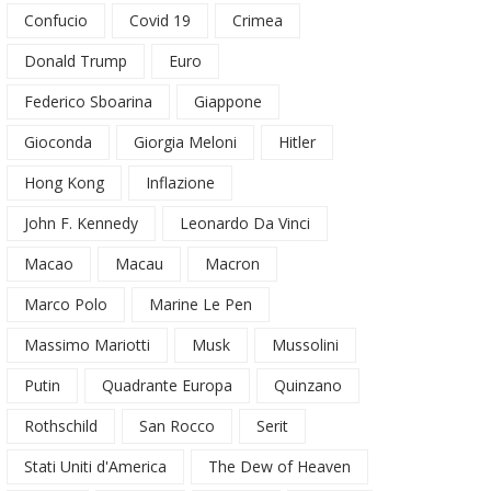
Confucio
Covid 19
Crimea
Donald Trump
Euro
Federico Sboarina
Giappone
Gioconda
Giorgia Meloni
Hitler
Hong Kong
Inflazione
John F. Kennedy
Leonardo Da Vinci
Macao
Macau
Macron
Marco Polo
Marine Le Pen
Massimo Mariotti
Musk
Mussolini
Putin
Quadrante Europa
Quinzano
Rothschild
San Rocco
Serit
Stati Uniti d'America
The Dew of Heaven