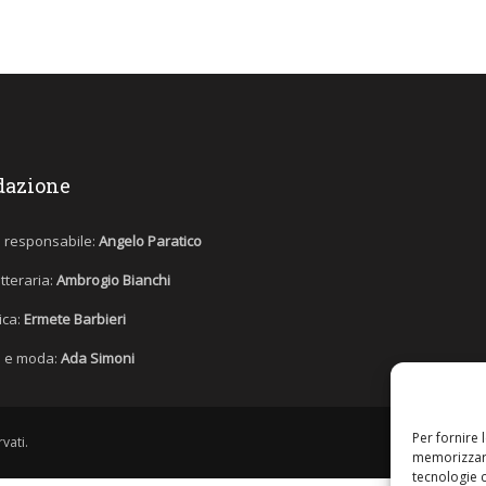
dazione
e responsabile:
Angelo Paratico
etteraria:
Ambrogio Bianchi
tica:
Ermete Barbieri
 e moda:
Ada Simoni
Per fornire 
vati.
memorizzare
tecnologie 