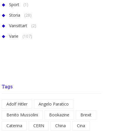
Sport
(1)
Storia
(28)
Vansittart
(2)
Varie
(107)
Tags
Adolf Hitler
Angelo Paratico
Benito Mussolini
Bookazine
Brexit
Caterina
CERN
China
Cina