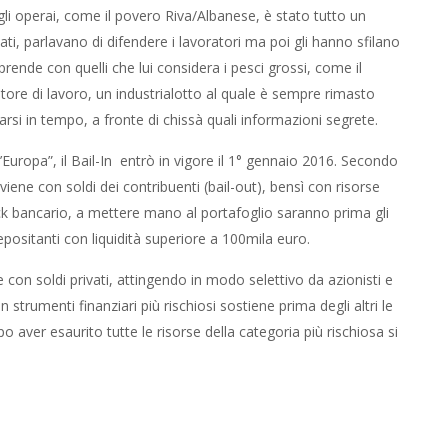
gli operai, come il povero Riva/Albanese, è stato tutto un
cati, parlavano di difendere i lavoratori ma poi gli hanno sfilano
prende con quelli che lui considera i pesci grossi, come il
datore di lavoro, un industrialotto al quale è sempre rimasto
irarsi in tempo, a fronte di chissà quali informazioni segrete.
l’Europa”, il Bail-In entrò in vigore il 1° gennaio 2016. Secondo
vviene con soldi dei contribuenti (bail-out), bensì con risorse
rack bancario, a mettere mano al portafoglio saranno prima gli
 depositanti con liquidità superiore a 100mila euro.
e con soldi privati, attingendo in modo selettivo da azionisti e
 strumenti finanziari più rischiosi sostiene prima degli altri le
o aver esaurito tutte le risorse della categoria più rischiosa si