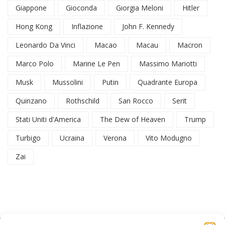
Giappone
Gioconda
Giorgia Meloni
Hitler
Hong Kong
Inflazione
John F. Kennedy
Leonardo Da Vinci
Macao
Macau
Macron
Marco Polo
Marine Le Pen
Massimo Mariotti
Musk
Mussolini
Putin
Quadrante Europa
Quinzano
Rothschild
San Rocco
Serit
Stati Uniti d'America
The Dew of Heaven
Trump
Turbigo
Ucraina
Verona
Vito Modugno
Zai