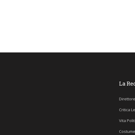
La Re
Direttor
Critica L
Vita Poli
Costume