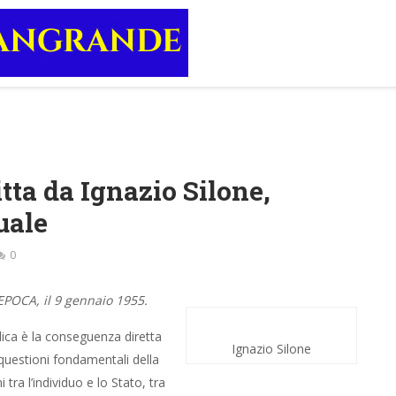
itta da Ignazio Silone,
uale
0
 EPOCA, il 9 gennaio 1955.
lica è la conseguenza diretta
Ignazio Silone
questioni fondamentali della
tra l’individuo e lo Stato, tra