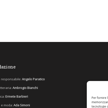
dazione
e responsabile:
Angelo Paratico
etteraria:
Ambrogio Bianchi
tica:
Ermete Barbieri
Per fornire 
memorizzare
 e moda:
Ada Simoni
tecnologie 