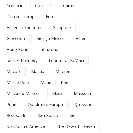
Confucio
Covid 19
Crimea
Donald Trump
Euro
Federico Sboarina
Giappone
Gioconda
Giorgia Meloni
Hitler
Hong Kong
Inflazione
John F. Kennedy
Leonardo Da Vinci
Macao
Macau
Macron
Marco Polo
Marine Le Pen
Massimo Mariotti
Musk
Mussolini
Putin
Quadrante Europa
Quinzano
Rothschild
San Rocco
Serit
Stati Uniti d'America
The Dew of Heaven