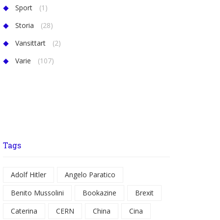
Sport
(1)
Storia
(28)
Vansittart
(2)
Varie
(107)
Tags
Adolf Hitler
Angelo Paratico
Benito Mussolini
Bookazine
Brexit
Caterina
CERN
China
Cina