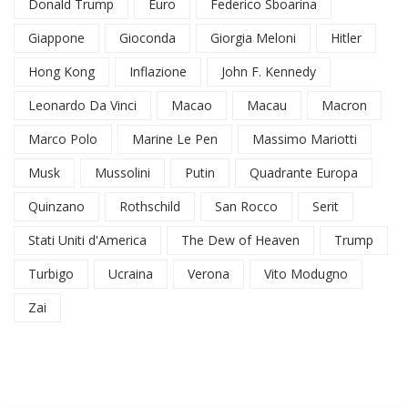
Donald Trump
Euro
Federico Sboarina
Giappone
Gioconda
Giorgia Meloni
Hitler
Hong Kong
Inflazione
John F. Kennedy
Leonardo Da Vinci
Macao
Macau
Macron
Marco Polo
Marine Le Pen
Massimo Mariotti
Musk
Mussolini
Putin
Quadrante Europa
Quinzano
Rothschild
San Rocco
Serit
Stati Uniti d'America
The Dew of Heaven
Trump
Turbigo
Ucraina
Verona
Vito Modugno
Zai