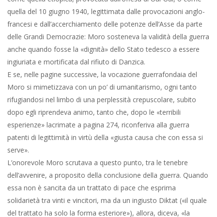
quella del 10 giugno 1940, legittimata dalle provocazioni anglo-
francesi e dall’accerchiamento delle potenze dell’Asse da parte
delle Grandi Democrazie: Moro sosteneva la validità della guerra
anche quando fosse la «dignità» dello Stato tedesco a essere
ingiuriata e mortificata dal rifiuto di Danzica.
E se, nelle pagine successive, la vocazione guerrafondaia del
Moro si mimetizzava con un po’ di umanitarismo, ogni tanto
rifugiandosi nel limbo di una perplessità crepuscolare, subito
dopo egli riprendeva animo, tanto che, dopo le «terribili
esperienze» lacrimate a pagina 274, riconferiva alla guerra
patenti di legittimità in virtù della «giusta causa che con essa si
serve».
L’onorevole Moro scrutava a questo punto, tra le tenebre
dell’avvenire, a proposito della conclusione della guerra. Quando
essa non è sancita da un trattato di pace che esprima
solidarietà tra vinti e vincitori, ma da un ingiusto Diktat («il quale
del trattato ha solo la forma esteriore»), allora, diceva, «la