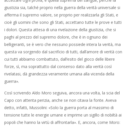
accettare ogni prova, e quella suprema del sangue, perché la
giustizia sia, talché proprio nella guerra della verità universale si
afferma il supremo valore, se proprio per realizzarla gli Stati, e
cioè gli uomini che sono gli Stati, accettano tutte le prove e tutti
i dolori. Questa attesa di una rivelazione della giustizia, che si
paghi al prezzo del supremo dolore, che è in ognuno dei
belligeranti, se è vero che nessuno possiede intera la verità, ma
questa va sorgendo dal sacrificio di tutti, dall’amore di verità con
cui tutti abbiamo combattuto, dall’esito del gioco delle libere
forze, sì, ma soprattutto dal consenso dato alla verità così
rivelatasi, dà grandezza veramente umana alla vicenda della
guerra».
Così scrivendo Aldo Moro seguiva, ancora una volta, la scia del
Capo con attenta perizia, anche se non citava la fonte. Aveva
detto, infatti, Mussolini: «Solo la guerra porta al massimo di
tensione tutte le energie umane e imprime un sigillo di nobiltà ai
popoli che hanno la virtù di affrontarla». E, ancora, come Moro: