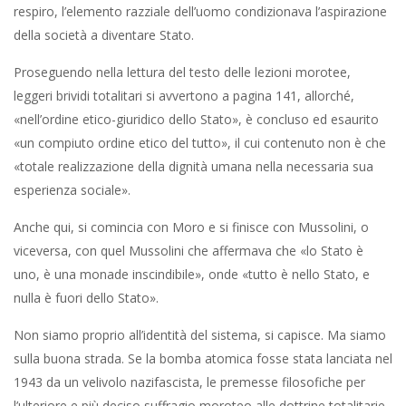
respiro, l’elemento razziale dell’uomo condizionava l’aspirazione
della società a diventare Stato.
Proseguendo nella lettura del testo delle lezioni morotee,
leggeri brividi totalitari si avvertono a pagina 141, allorché,
«nell’ordine etico-giuridico dello Stato», è concluso ed esaurito
«un compiuto ordine etico del tutto», il cui contenuto non è che
«totale realizzazione della dignità umana nella necessaria sua
esperienza sociale».
Anche qui, si comincia con Moro e si finisce con Mussolini, o
viceversa, con quel Mussolini che affermava che «lo Stato è
uno, è una monade inscindibile», onde «tutto è nello Stato, e
nulla è fuori dello Stato».
Non siamo proprio all’identità del sistema, si capisce. Ma siamo
sulla buona strada. Se la bomba atomica fosse stata lanciata nel
1943 da un velivolo nazifascista, le premesse filosofiche per
l’ulteriore e più deciso suffragio moroteo alle dottrine totalitarie