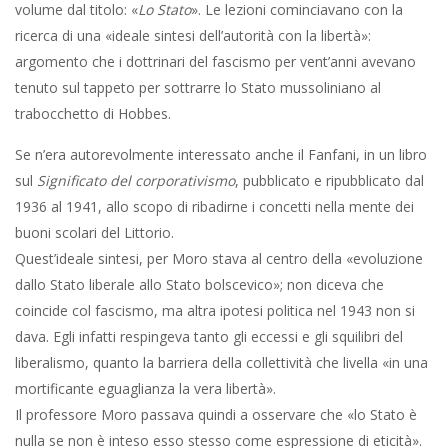
volume dal titolo: «
Lo Stato
». Le lezioni cominciavano con la
ricerca di una «ideale sintesi dell’autorità con la libertà»:
argomento che i dottrinari del fascismo per vent’anni avevano
tenuto sul tappeto per sottrarre lo Stato mussoliniano al
trabocchetto di Hobbes.
Se n’era autorevolmente interessato anche il Fanfani, in un libro
sul
Significato del corporativismo
, pubblicato e ripubblicato dal
1936 al 1941, allo scopo di ribadirne i concetti nella mente dei
buoni scolari del Littorio.
Quest’ideale sintesi, per Moro stava al centro della «evoluzione
dallo Stato liberale allo Stato bolscevico»; non diceva che
coincide col fascismo, ma altra ipotesi politica nel 1943 non si
dava. Egli infatti respingeva tanto gli eccessi e gli squilibri del
liberalismo, quanto la barriera della collettività che livella «in una
mortificante eguaglianza la vera libertà».
Il professore Moro passava quindi a osservare che «lo Stato è
nulla se non è inteso esso stesso come espressione di eticità».