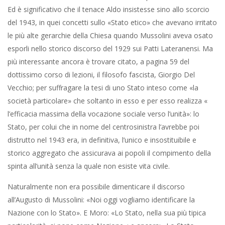
Ed è significativo che il tenace Aldo insistesse sino allo scorcio
del 1943, in quei concetti sullo «Stato etico» che avevano irritato
le più alte gerarchie della Chiesa quando Mussolini aveva osato
esporli nello storico discorso del 1929 sui Patti Lateranensi. Ma
più interessante ancora è trovare citato, a pagina 59 del
dottissimo corso di lezioni, il filosofo fascista, Giorgio Del
Vecchio; per suffragare la tesi di uno Stato inteso come «la
società particolare» che soltanto in esso e per esso realizza «
l’efficacia massima della vocazione sociale verso l’unità»: lo
Stato, per colui che in nome del centrosinistra l’avrebbe poi
distrutto nel 1943 era, in definitiva, l’unico e insostituibile e
storico aggregato che assicurava ai popoli il compimento della
spinta all’unità senza la quale non esiste vita civile.
Naturalmente non era possibile dimenticare il discorso
all’Augusto di Mussolini: «Noi oggi vogliamo identificare la
Nazione con lo Stato». E Moro: «Lo Stato, nella sua più tipica