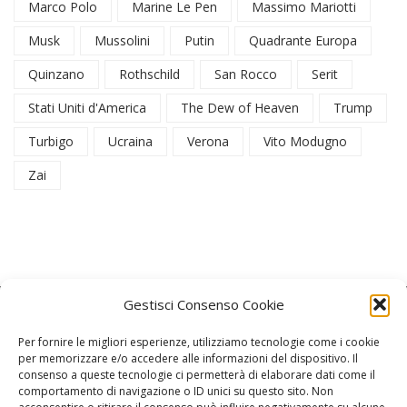
Marco Polo
Marine Le Pen
Massimo Mariotti
Musk
Mussolini
Putin
Quadrante Europa
Quinzano
Rothschild
San Rocco
Serit
Stati Uniti d'America
The Dew of Heaven
Trump
Turbigo
Ucraina
Verona
Vito Modugno
Zai
Gestisci Consenso Cookie
Per fornire le migliori esperienze, utilizziamo tecnologie come i cookie
per memorizzare e/o accedere alle informazioni del dispositivo. Il
consenso a queste tecnologie ci permetterà di elaborare dati come il
La Redazione
comportamento di navigazione o ID unici su questo sito. Non