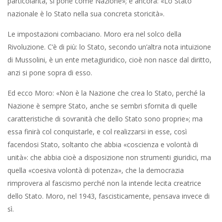
particolarità, si pone come Nazione»; e ancora: «Lo Stato
nazionale è lo Stato nella sua concreta storicità».
Le impostazioni combaciano. Moro era nel solco della
Rivoluzione. C’è di più: lo Stato, secondo un’altra nota intuizione
di Mussolini, è un ente metagiuridico, cioè non nasce dal diritto,
anzi si pone sopra di esso.
Ed ecco Moro: «Non è la Nazione che crea lo Stato, perché la
Nazione è sempre Stato, anche se sembri sfornita di quelle
caratteristiche di sovranità che dello Stato sono proprie»; ma
essa finirà col conquistarle, e col realizzarsi in esse, così
facendosi Stato, soltanto che abbia «coscienza e volontà di
unità»: che abbia cioè a disposizione non strumenti giuridici, ma
quella «coesiva volontà di potenza», che la democrazia
rimprovera al fascismo perché non la intende lecita creatrice
dello Stato. Moro, nel 1943, fascisticamente, pensava invece di
sì.