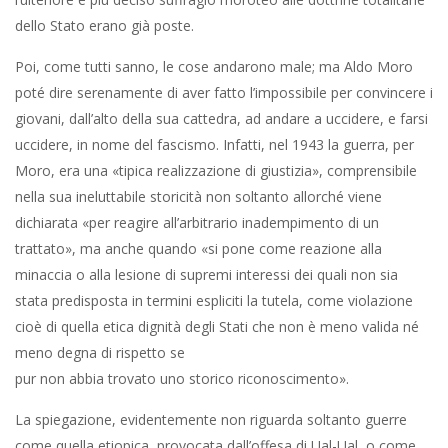
dello Stato erano già poste.
Poi, come tutti sanno, le cose andarono male; ma Aldo Moro
poté dire serenamente di aver fatto l’impossibile per convincere i
giovani, dall’alto della sua cattedra, ad andare a uccidere, e farsi
uccidere, in nome del fascismo. Infatti, nel 1943 la guerra, per
Moro, era una «tipica realizzazione di giustizia», comprensibile
nella sua ineluttabile storicità non soltanto allorché viene
dichiarata «per reagire all’arbitrario inadempimento di un
trattato», ma anche quando «si pone come reazione alla
minaccia o alla lesione di supremi interessi dei quali non sia
stata predisposta in termini espliciti la tutela, come violazione
cioè di quella etica dignità degli Stati che non è meno valida né
meno degna di rispetto se
pur non abbia trovato uno storico riconoscimento».
La spiegazione, evidentemente non riguarda soltanto guerre
come quella etiopica, provocata dall’offesa di Ual-Ual, o come