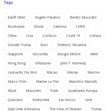
Tags
Adolf Hitler
Angelo Paratico
Benito Mussolini
Bookazine
Brexit
Caterina
CERN
China
Cina
Confucio
Covid 19
Crimea
Donald Trump
Euro
Federico Sboarina
Giappone
Gioconda
Giorgia Meloni
Hitler
Hong Kong
Inflazione
John F. Kennedy
Leonardo Da Vinci
Macao
Macau
Macron
Marco Polo
Marine Le Pen
Massimo Mariotti
Musk
Mussolini
Putin
Quadrante Europa
Quinzano
Rothschild
San Rocco
Serit
Stati Uniti d'America
The Dew of Heaven
Trump