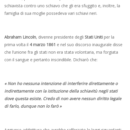
schiavista contro uno schiavo che gli era sfuggito e, inoltre, la
famiglia di sua moglie possedeva vari schiavi neri.
Abraham Lincoln
, divenne presidente degli
Stati Uniti
per la
prima volta il
4 marzo 1861
e nel suo discorso inaugurale disse
che l’unione fra gli stati non era stata volontaria, ma forgiata
con il sangue e pertanto inscindibile. Dichiarò che:
« Non ho nessuna intenzione di interferire direttamente o
indirettamente con la istituzione della schiavitù negli stati
dove questa esiste. Credo di non avere nessun diritto legale
di farlo, dunque non lo farò »
Aggiunse addirittura che avrebbe rafforzato le leggi riguardanti