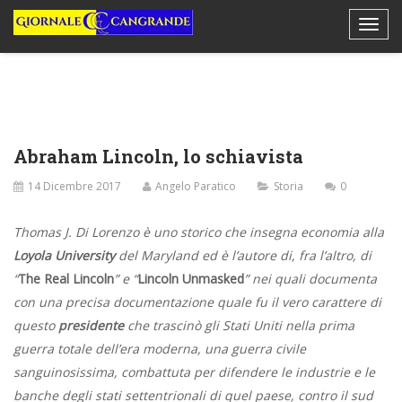
Abraham Lincoln, lo schiavista
14 Dicembre 2017
Angelo Paratico
Storia
0
Thomas J. Di Lorenzo è uno storico che insegna economia alla
Loyola University
del Maryland ed è l’autore di, fra l’altro, di
“
The Real Lincoln
” e “
Lincoln Unmasked
” nei quali documenta
con una precisa documentazione quale fu il vero carattere di
questo
presidente
che trascinò gli Stati Uniti nella prima
guerra totale dell’era moderna, una guerra civile
sanguinosissima, combattuta per difendere le industrie e le
banche degli stati settentrionali di quel paese, contro il sud