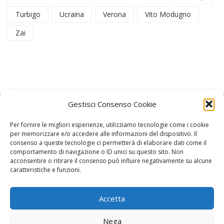
Turbigo
Ucraina
Verona
Vito Modugno
Zai
Gestisci Consenso Cookie
Per fornire le migliori esperienze, utilizziamo tecnologie come i cookie
per memorizzare e/o accedere alle informazioni del dispositivo. Il
consenso a queste tecnologie ci permetterà di elaborare dati come il
La Redazione
comportamento di navigazione o ID unici su questo sito. Non
acconsentire o ritirare il consenso può influire negativamente su alcune
caratteristiche e funzioni.
Direttore responsabile:
Angelo Paratico
Critica Letteraria:
Ambrogio Bianchi
Accetta
Vita Politica:
Ermete Barbieri
Nega