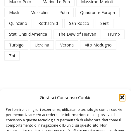
Marco Polo
Marine Le Pen
Massimo Mariotti
Musk
Mussolini
Putin
Quadrante Europa
Quinzano
Rothschild
San Rocco
Serit
Stati Uniti d'America
The Dew of Heaven
Trump
Turbigo
Ucraina
Verona
Vito Modugno
Zai
Gestisci Consenso Cookie
Per fornire le migliori esperienze, utilizziamo tecnologie come i cookie
per memorizzare e/o accedere alle informazioni del dispositivo. Il
consenso a queste tecnologie ci permetterà di elaborare dati come il
La Redazione
comportamento di navigazione o ID unici su questo sito. Non
acconsentire o ritirare il consenso può influire negativamente su alcune