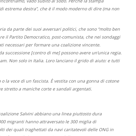
 incontriamo, vado subito al sodo. Perché la stampa
“di estrema destra”, che è il modo moderno di dire (ma non
ia da parte dei suoi avversari politici, che sono “molto ben
olare il Partito Democratico, post-comunista, che nei sondaggi
eati necessari per formare una coalizione vincente.
ida successione [contro di me] possono avere un’unica regia.
am. Non solo in Italia. Loro lanciano il grido di aiuto: e tutti
 o la voce di un fascista. È vestita con una gonna di cotone
e stretto a maniche corte e sandali argentati.
coalizione Salvini abbiano una linea piuttosto dura
.000 migranti hanno attraversato le 300 miglia di
ti dei quali traghettati da navi caritatevoli delle ONG in