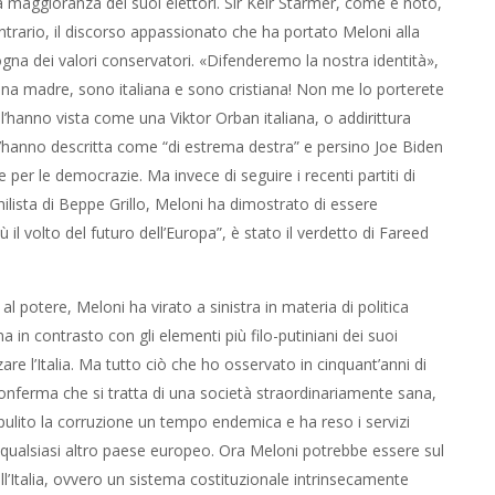
a maggioranza dei suoi elettori. Sir Keir Starmer, come è noto,
ntrario, il discorso appassionato che ha portato Meloni alla
gna dei valori conservatori. «Difenderemo la nostra identità»,
na madre, sono italiana e sono cristiana! Non me lo porterete
l’hanno vista come una Viktor Orban italiana, o addirittura
’hanno descritta come “di estrema destra” e persino Joe Biden
per le democrazie. Ma invece di seguire i recenti partiti di
hilista di Beppe Grillo, Meloni ha dimostrato di essere
il volto del futuro dell’Europa”, è stato il verdetto di Fareed
l potere, Meloni ha virato a sinistra in materia di politica
in contrasto con gli elementi più filo-putiniani dei suoi
zzare l’Italia. Ma tutto ciò che ho osservato in cinquant’anni di
conferma che si tratta di una società straordinariamente sana,
a ripulito la corruzione un tempo endemica e ha reso i servizi
 di qualsiasi altro paese europeo. Ora Meloni potrebbe essere sul
ll’Italia, ovvero un sistema costituzionale intrinsecamente