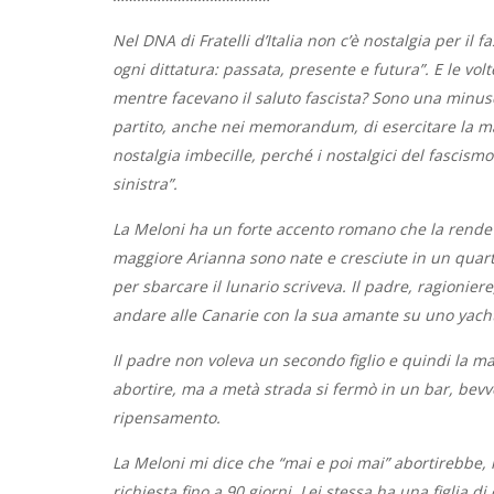
Nel DNA di Fratelli d’Italia non c’è nostalgia per il f
ogni dittatura: passata, presente e futura”. E le vol
mentre facevano il saluto fascista? Sono una minus
partito, anche nei memorandum, di esercitare la ma
nostalgia imbecille, perché i nostalgici del fascismo 
sinistra”.
La Meloni ha un forte accento romano che la rende l’
maggiore Arianna sono nate e cresciute in un quar
per sbarcare il lunario scriveva. Il padre, ragionie
andare alle Canarie con la sua amante su uno yach
Il padre non voleva un secondo figlio e quindi la 
abortire, ma a metà strada si fermò in un bar, be
ripensamento.
La Meloni mi dice che “mai e poi mai” abortirebbe, m
richiesta fino a 90 giorni. Lei stessa ha una figlia 