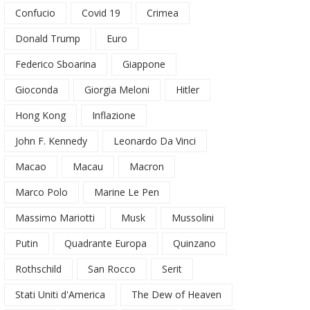
Confucio
Covid 19
Crimea
Donald Trump
Euro
Federico Sboarina
Giappone
Gioconda
Giorgia Meloni
Hitler
Hong Kong
Inflazione
John F. Kennedy
Leonardo Da Vinci
Macao
Macau
Macron
Marco Polo
Marine Le Pen
Massimo Mariotti
Musk
Mussolini
Putin
Quadrante Europa
Quinzano
Rothschild
San Rocco
Serit
Stati Uniti d'America
The Dew of Heaven