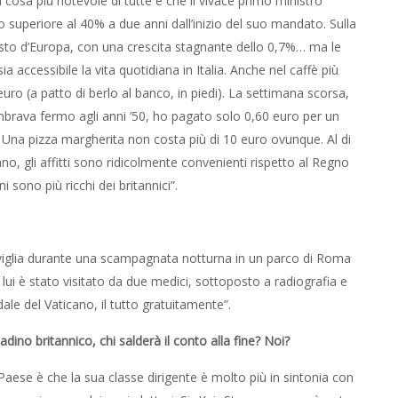
 cosa più notevole di tutte è che il vivace primo ministro
o superiore al 40% a due anni dall’inizio del suo mandato. Sulla
l resto d’Europa, con una crescita stagnante dello 0,7%… ma le
ccessibile la vita quotidiana in Italia. Anche nel caffè più
ro (a patto di berlo al banco, in piedi). La settimana scorsa,
mbrava fermo agli anni ’50, ho pagato solo 0,60 euro per un
. Una pizza margherita non costa più di 10 euro ovunque. Al di
no, gli affitti sono ridicolmente convenienti rispetto al Regno
ni sono più ricchi dei britannici”.
caviglia durante una scampagnata notturna in un parco di Roma
lui è stato visitato da due medici, sottoposto a radiografia e
le del Vaticano, il tutto gratuitamente”.
ino britannico, chi salderà il conto alla fine? Noi?
 Paese è che la sua classe dirigente è molto più in sintonia con