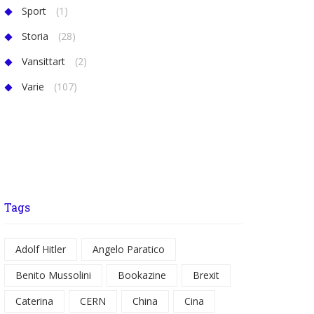
Sport
(1)
Storia
(28)
Vansittart
(2)
Varie
(107)
Tags
Adolf Hitler
Angelo Paratico
Benito Mussolini
Bookazine
Brexit
Caterina
CERN
China
Cina