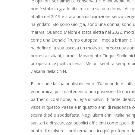
le opinioni socialmente conservatrici e anti-woke dell
non è stato in grado di dire cosa sia una donna. Al co
ribalta nel 2019 è stata una dichiarazione senza vergo
ha gridato. «Io sono Giorgia, sono una donna, sono u
mai via! Quando Meloni è stata eletta nel 2022, molti 
come una Donald Trump europea. I media britannici l
ha definito la sua ascesa un motivo di preoccupazione 
protesta italiani, come il Movimento Cinque Stelle nic
un’operatrice politica seria. “Meloni sembra sempre più 
Zakaria della CNN.
E conclude la sua analisi dicendo: “Da quando è salita a
economica, pur mantenendo una posizione filo-ucraina 
partner di coalizione, la Lega di Salvini. È facile ideali
visite in questo Paese e in quattro anni di residenza 
sicura di sé e soddisfatta. Negli ultimi anni l’Italia h
sanitari e di sicurezza pubblici efficienti come quelli
punto di risolvere il problema politico più profondo de