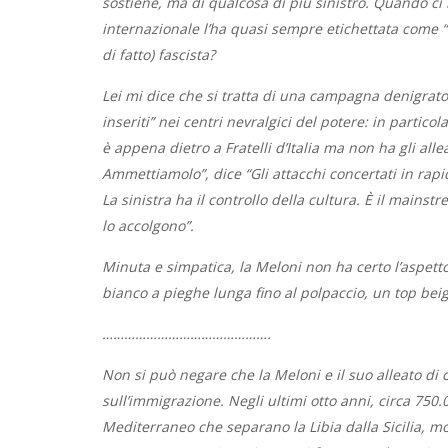
sostiene, ma di qualcosa di più sinistro. Quando ci
internazionale l’ha quasi sempre etichettata come 
di fatto) fascista?
Lei mi dice che si tratta di una campagna denigrator
inseriti” nei centri nevralgici del potere: in partic
è appena dietro a Fratelli d’Italia ma non ha gli all
Ammettiamolo”, dice “Gli attacchi concertati in rap
La sinistra ha il controllo della cultura. È il mainstre
lo accolgono”.
Minuta e simpatica, la Meloni non ha certo l’aspetto
bianco a pieghe lunga fino al polpaccio, un top beig
……………………………………….
Non si può negare che la Meloni e il suo alleato di 
sull’immigrazione. Negli ultimi otto anni, circa 750
Mediterraneo che separano la Libia dalla Sicilia, mol