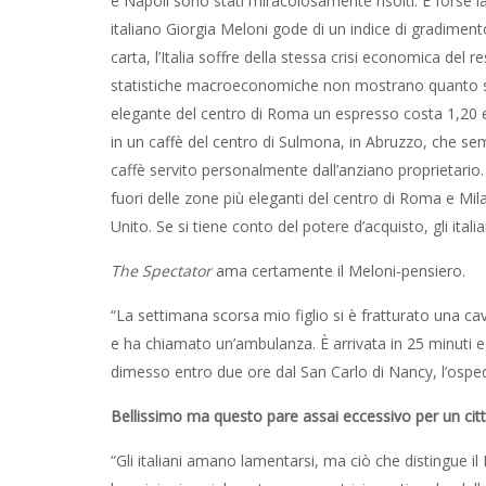
e Napoli sono stati miracolosamente risolti. E forse la
italiano Giorgia Meloni gode di un indice di gradiment
carta, l’Italia soffre della stessa crisi economica de
statistiche macroeconomiche non mostrano quanto sia a
elegante del centro di Roma un espresso costa 1,20 eu
in un caffè del centro di Sulmona, in Abruzzo, che se
caffè servito personalmente dall’anziano proprietario
fuori delle zone più eleganti del centro di Roma e Mila
Unito. Se si tiene conto del potere d’acquisto, gli italia
The Spectator
ama certamente il Meloni-pensiero.
“La settimana scorsa mio figlio si è fratturato una 
e ha chiamato un’ambulanza. È arrivata in 25 minuti e 
dimesso entro due ore dal San Carlo di Nancy, l’ospeda
Bellissimo ma questo pare assai eccessivo per un cittad
“Gli italiani amano lamentarsi, ma ciò che distingue il