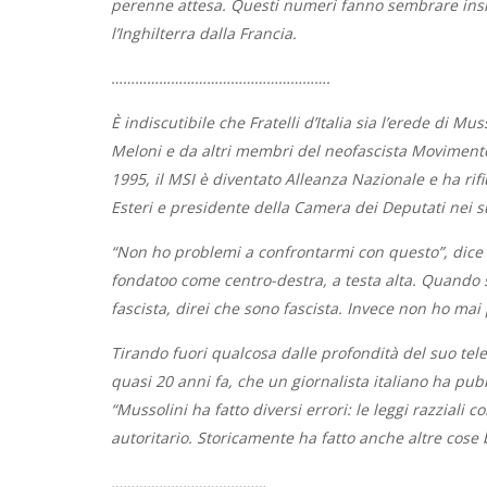
perenne attesa. Questi numeri fanno sembrare insign
l’Inghilterra dalla Francia.
……………………………………………….
È indiscutibile che Fratelli d’Italia sia l’erede di Mu
Meloni e da altri membri del neofascista Movimento S
1995, il MSI è diventato Alleanza Nazionale e ha rifiu
Esteri e presidente della Camera dei Deputati nei s
“Non ho problemi a confrontarmi con questo”, dice 
fondatoo come centro-destra, a testa alta. Quando 
fascista, direi che sono fascista. Invece non ho mai
Tirando fuori qualcosa dalle profondità del suo tele
quasi 20 anni fa, che un giornalista italiano ha pubbl
“Mussolini ha fatto diversi errori: le leggi razziali 
autoritario. Storicamente ha fatto anche altre cose
…………………………………