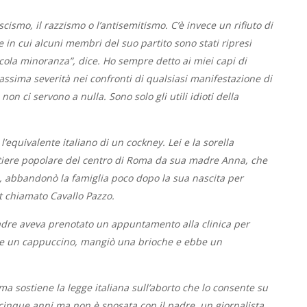
ascismo, il razzismo o l’antisemitismo. C’è invece un rifiuto di
te in cui alcuni membri del suo partito sono stati ripresi
cola minoranza”, dice. Ho sempre detto ai miei capi di
ssima severità nei confronti di qualsiasi manifestazione di
non ci servono a nulla. Sono solo gli utili idioti della
equivalente italiano di un cockney. Lei e la sorella
tiere popolare del centro di Roma da sua madre Anna, che
re, abbandonò la famiglia poco dopo la sua nascita per
t chiamato Cavallo Pazzo.
madre aveva prenotato un appuntamento alla clinica per
vve un cappuccino, mangiò una brioche e ebbe un
a sostiene la legge italiana sull’aborto che lo consente su
di cinque anni ma non è sposata con il padre, un giornalista