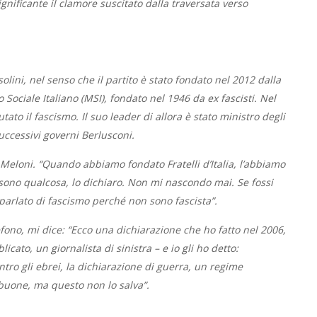
ificante il clamore suscitato dalla traversata verso
ssolini, nel senso che il partito è stato fondato nel 2012 dalla
ociale Italiano (MSI), fondato nel 1946 da ex fascisti. Nel
tato il fascismo. Il suo leader di allora è stato ministro degli
uccessivi governi Berlusconi.
Meloni. “Quando abbiamo fondato Fratelli d’Italia, l’abbiamo
sono qualcosa, lo dichiaro. Non mi nascondo mai. Se fossi
 parlato di fascismo perché non sono fascista”.
fono, mi dice: “Ecco una dichiarazione che ho fatto nel 2006,
icato, un giornalista di sinistra – e io gli ho detto:
contro gli ebrei, la dichiarazione di guerra, un regime
 buone, ma questo non lo salva”.