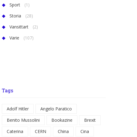
Sport
(1)
Storia
(28)
Vansittart
(2)
Varie
(107)
Tags
Adolf Hitler
Angelo Paratico
Benito Mussolini
Bookazine
Brexit
Caterina
CERN
China
Cina