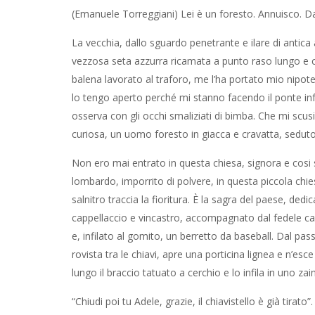
(Emanuele Torreggiani) Lei è un foresto. Annuisco. Da
La vecchia, dallo sguardo penetrante e ilare di antica 
vezzosa seta azzurra ricamata a punto raso lungo e c
balena lavorato al traforo, me l’ha portato mio nipot
lo tengo aperto perché mi stanno facendo il ponte inf
osserva con gli occhi smaliziati di bimba. Che mi scu
curiosa, un uomo foresto in giacca e cravatta, seduto
Non ero mai entrato in questa chiesa, signora e cosi 
lombardo, imporrito di polvere, in questa piccola chie
salnitro traccia la fioritura. È la sagra del paese, de
cappellaccio e vincastro, accompagnato dal fedele can
e, infilato al gomito, un berretto da baseball. Dal pa
rovista tra le chiavi, apre una porticina lignea e n’
lungo il braccio tatuato a cerchio e lo infila in uno zai
“Chiudi poi tu Adele, grazie, il chiavistello è già tira