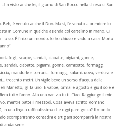
. L’ha visto anche lei, il giorno di San Rocco nella chiesa di San
. Beh, è venuto anche il Don. Ma sì, l’è venuto a prendere lo
sta in Comune in qualche azienda col cartellino in mano. Ci
n lo so. È finito un mondo. Io ho chiuso e vado a casa. Morta
ranno”.
ortafogli, scarpe, sandali, ciabatte, pigiami, gonne,
e, sandali, ciabatte, pigiami, gonne, camicette, formaggi,
alsiccia, mandorle e torroni… formaggi, salumi, uova, verdura e
roni… trecento metri. Un vigile beve un sorso d’acqua dalla
, eh Marietto, gli fa uno. E vabbé, ormai è agosto e giù il sole è
era tutto l’anno. Alla una van via tutti. Ciao. Raggiungo il mio
attivo, mentre batte il mezzodì. Cosa aveva scritto Romano
20, in una lingua raffinatissima che oggi pare greca? Il mondo
ndo scompariranno contadini e artigiani scomparirà la nostra
 di andarsene.