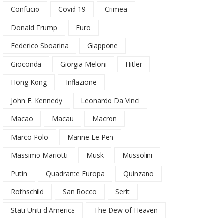
Confucio
Covid 19
Crimea
Donald Trump
Euro
Federico Sboarina
Giappone
Gioconda
Giorgia Meloni
Hitler
Hong Kong
Inflazione
John F. Kennedy
Leonardo Da Vinci
Macao
Macau
Macron
Marco Polo
Marine Le Pen
Massimo Mariotti
Musk
Mussolini
Putin
Quadrante Europa
Quinzano
Rothschild
San Rocco
Serit
Stati Uniti d'America
The Dew of Heaven