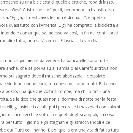
arrocchie su una bicicletta di quelle elettriche, roba di lusso.
re a Gesù Cristo che sarà pur lì, perlomeno in transito. No
sia. “Eggià, dimenticavo, lei non è di qua…il”, e ripete il
ra quasi tutto con l’America. E gli ha comprato le bicicletta al
intende e comunque sa, adesso va così, in fin dei conti i preti
o dire tutta, non sarà certo… E lascia lì, la vecchia,
a, non c’è più niente da vedere. La bancarelle sono tutte
are anche, che se poi va su al Famila o al Carrefour trova non
amo sul sagrato dove il muschio abbozzola il ciottolato.
Per una chiedono cinque euro, ma questi qui sono matti. E dà uno
e a posto, una qualche volta si rompe, ma chi lo fa? E una
lta. Se le dico che quasi non si dormiva di notte per la festa,
itelli, gli asini e i cavalli, poi i pecorai e i mazzolari con salami
ghi freschi e secchi e sottolio e quelli degli scampoli, sa cosa
era per tutto il giorno e gli stagnari e gli straccivendoli e ce
 qui. Tutti ce li hanno. E poi quella era una vita di fatica tutti