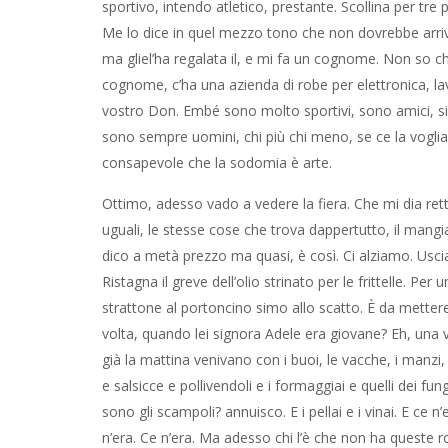
sportivo, intendo atletico, prestante. Scollina per tre p
Me lo dice in quel mezzo tono che non dovrebbe arriva
ma gliel’ha regalata il, e mi fa un cognome. Non so chi 
cognome, c’ha una azienda di robe per elettronica, lavo
vostro Don. Embé sono molto sportivi, sono amici, si 
sono sempre uomini, chi più chi meno, se ce la vogliam
consapevole che la sodomia è arte.
Ottimo, adesso vado a vedere la fiera. Che mi dia rett
uguali, le stesse cose che trova dappertutto, il mangi
dico a metà prezzo ma quasi, è così. Ci alziamo. Usci
Ristagna il greve dell’olio strinato per le frittelle. 
strattone al portoncino simo allo scatto. È da metter
volta, quando lei signora Adele era giovane? Eh, una vo
già la mattina venivano con i buoi, le vacche, i manzi, i v
e salsicce e pollivendoli e i formaggiai e quelli dei fun
sono gli scampoli? annuisco. E i pellai e i vinai. E ce n’
n’era. Ce n’era. Ma adesso chi l’è che non ha queste robe