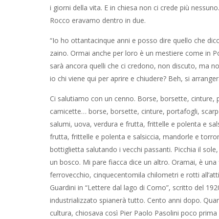
i giorni della vita. E in chiesa non ci crede più nessuno
Rocco eravamo dentro in due.
“Io ho ottantacinque anni e posso dire quello che dico
zaino. Ormai anche per loro è un mestiere come in Po
sarà ancora quelli che ci credono, non discuto, ma no
io chi viene qui per aprire e chiudere? Beh, si arrange
Ci salutiamo con un cenno. Borse, borsette, cinture, p
camicette… borse, borsette, cinture, portafogli, scarp
salumi, uova, verdura e frutta, frittelle e polenta e s
frutta, frittelle e polenta e salsiccia, mandorle e tor
bottiglietta salutando i vecchi passanti. Picchia il sole
un bosco. Mi pare fiacca dice un altro. Oramai, è una fi
ferrovecchio, cinquecentomila chilometri e rotti all’
Guardini in “Lettere dal lago di Como”, scritto del 19
industrializzato spianerà tutto. Cento anni dopo. Qua
cultura, chiosava così Pier Paolo Pasolini poco prima