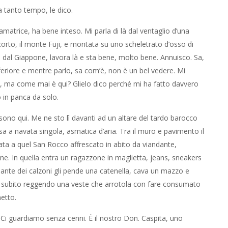
 tanto tempo, le dico.
amatrice, ha bene inteso. Mi parla di là dal ventaglio d’una
orto, il monte Fuji, e montata su uno scheletrato d’osso di
e dal Giappone, lavora là e sta bene, molto bene. Annuisco. Sa,
eriore e mentre parlo, sa com’è, non è un bel vedere. Mi
si, ma come mai è qui? Glielo dico perché mi ha fatto davvero
 in panca da solo.
sono qui. Me ne sto lì davanti ad un altare del tardo barocco
sa a navata singola, asmatica d’aria. Tra il muro e pavimento il
dicata a quel San Rocco affrescato in abito da viandante,
e. In quella entra un ragazzone in maglietta, jeans, sneakers
ssante dei calzoni gli pende una catenella, cava un mazzo e
esce subito reggendo una veste che arrotola con fare consumato
netto.
to”. Ci guardiamo senza cenni. È il nostro Don. Caspita, uno