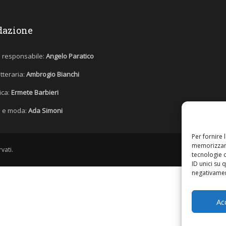
dazione
e responsabile:
Angelo Paratico
etteraria:
Ambrogio Bianchi
tica:
Ermete Barbieri
 e moda:
Ada Simoni
Per fornire 
memorizzare
vati.
tecnologie 
ID unici su 
negativament
Ac