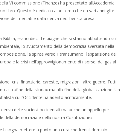
ella VI commissione (Finanze) ha presentato all’Accademia
timo libro. Questo è dedicato a un tema che da vari anni gli è
zione dei mercati e dalla deriva neoliberista presa
a Bibbia, erano dieci. Le piaghe che si stanno abbattendo sul
ambientale, lo svuotamento della democrazia sversata nella
composizione, la spinta verso il transumano, l’apparizione dei
Europa e la crisi nell’approvvigionamento di risorse, dal gas al
ne, crisi finanziarie, carestie, migrazioni, altre guerre. Tutti
 alla «fine della storia» ma alla fine della globalizzazione. Un
lobalista cui l’Occidente ha aderito acriticamente.
la deriva delle società occidentali ma anche un appello per
ale della democrazia e della nostra Costituzione».
e, e bisogna mettere a punto una cura che freni il dominio