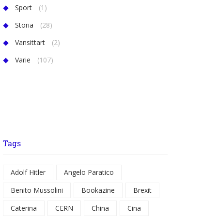
Sport
(1)
Storia
(28)
Vansittart
(2)
Varie
(107)
Tags
Adolf Hitler
Angelo Paratico
Benito Mussolini
Bookazine
Brexit
Caterina
CERN
China
Cina