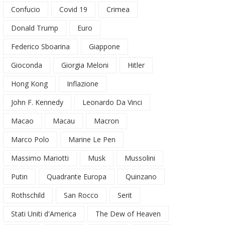
Confucio
Covid 19
Crimea
Donald Trump
Euro
Federico Sboarina
Giappone
Gioconda
Giorgia Meloni
Hitler
Hong Kong
Inflazione
John F. Kennedy
Leonardo Da Vinci
Macao
Macau
Macron
Marco Polo
Marine Le Pen
Massimo Mariotti
Musk
Mussolini
Putin
Quadrante Europa
Quinzano
Rothschild
San Rocco
Serit
Stati Uniti d'America
The Dew of Heaven