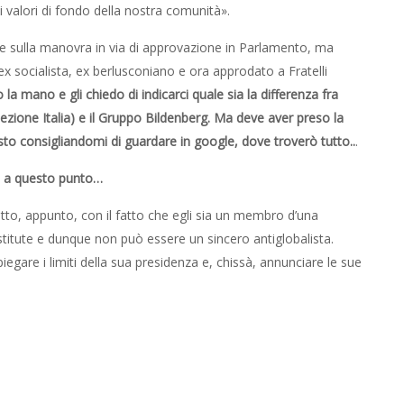
 i valori di fondo della nostra comunità».
e sulla manovra in via di approvazione in Parlamento, ma
x socialista, ex berlusconiano e ora approdato a Fratelli
o la mano e gli chiedo di indicarci quale sia la differenza fra
 sezione Italia) e il Gruppo Bildenberg. Ma deve aver preso la
 consigliandomi di guardare in google, dove troverò tutto..
.
o, a questo punto…
to, appunto, con il fatto che egli sia un membro d’una
nstitute e dunque non può essere un sincero antiglobalista.
egare i limiti della sua presidenza e, chissà, annunciare le sue