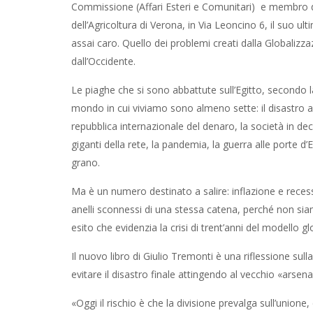
Commissione (Affari Esteri e Comunitari) e membro d
dell’Agricoltura di Verona, in Via Leoncino 6, il suo ul
assai caro. Quello dei problemi creati dalla Globalizza
dall’Occidente.
Le piaghe che si sono abbattute sull’Egitto, secondo l
mondo in cui viviamo sono almeno sette: il disastro 
repubblica internazionale del denaro, la società in de
giganti della rete, la pandemia, la guerra alle porte d’
grano.
Ma è un numero destinato a salire: inflazione e recessio
anelli sconnessi di una stessa catena, perché non siamo
esito che evidenzia la crisi di trent’anni del modello g
Il nuovo libro di Giulio Tremonti è una riflessione sul
evitare il disastro finale attingendo al vecchio «arsen
«Oggi il rischio è che la divisione prevalga sull’union