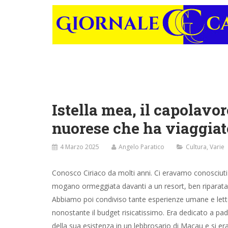
Istella mea, il capolavo
nuorese che ha viaggiat
4 Marzo 2025
Angelo Paratico
Cultura
,
Varie
Conosco Ciriaco da molti anni. Ci eravamo conosciuti
mogano ormeggiata davanti a un resort, ben riparata d
Abbiamo poi condiviso tante esperienze umane e lett
nonostante il budget risicatissimo. Era dedicato a p
della sua esistenza in un lebbrosario di Macau e si er