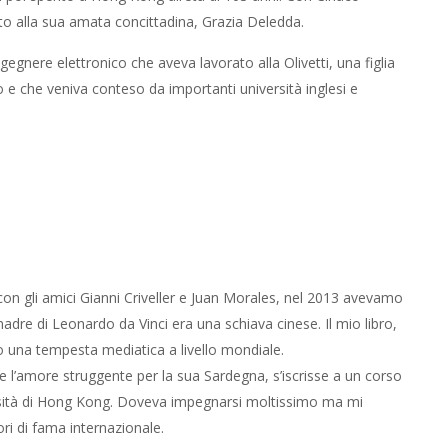
to alla sua amata concittadina, Grazia Deledda.
egnere elettronico che aveva lavorato alla Olivetti, una figlia
 e che veniva conteso da importanti università inglesi e
on gli amici Gianni Criveller e Juan Morales, nel 2013 avevamo
madre di Leonardo da Vinci era una schiava cinese. Il mio libro,
 una tempesta mediatica a livello mondiale.
 e l’amore struggente per la sua Sardegna, s’iscrisse a un corso
iversità di Hong Kong. Doveva impegnarsi moltissimo ma mi
ori di fama internazionale.