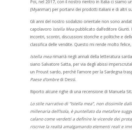
Poi, nel 2017, con il nostro rientro in Italia ci siamo 
(Myanmar) per portarvi dei prodotti italiani e di altri su
Gli anni del nostro sodalizio orientale non sono anda
capolavoro
Istella Mea
pubblicato dall’editore Giunti. 
incontri, scontri, discussioni storiche e politiche e del
classifica delle vendite. Questo mi rende molto felic
Istella mea
rimarrà negli annali della letteratura sarda
siano Salvatore Satta, per via degli abissi imperscrut
un Proust sardo, perché l’amore per la Sardegna trasp
Paese d’ombre
di Dessí.
Riporto alcune righe di una recensione di Manuela Sitz
Lo stile narrativo di “Istella mea”, non dissimile dal
millenaria dell’Isola, è puntellato da metafore sugge
calano come verdetti a definire le vicende dei prota
riscrive la realtà amalgamando elementi reali e imma