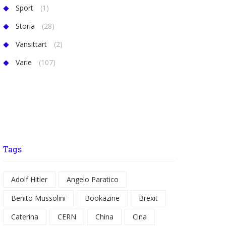
Sport
(1)
Storia
(28)
Vansittart
(2)
Varie
(107)
Tags
Adolf Hitler
Angelo Paratico
Benito Mussolini
Bookazine
Brexit
Caterina
CERN
China
Cina