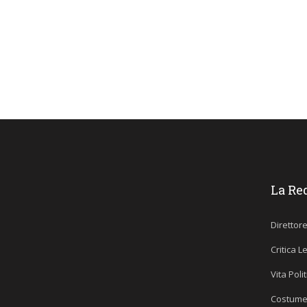
La Re
Direttor
Critica L
Vita Poli
Costume