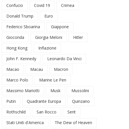
Confucio
Covid 19
Crimea
Donald Trump
Euro
Federico Sboarina
Giappone
Gioconda
Giorgia Meloni
Hitler
Hong Kong
Inflazione
John F. Kennedy
Leonardo Da Vinci
Macao
Macau
Macron
Marco Polo
Marine Le Pen
Massimo Mariotti
Musk
Mussolini
Putin
Quadrante Europa
Quinzano
Rothschild
San Rocco
Serit
Stati Uniti d'America
The Dew of Heaven