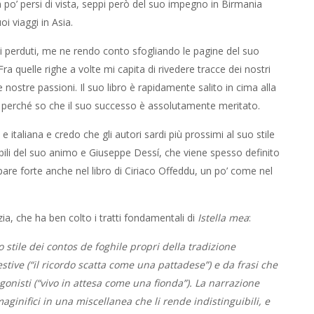
un po’ persi di vista, seppi però del suo impegno in Birmania
oi viaggi in Asia.
ti perduti, me ne rendo conto sfogliando le pagine del suo
Fra quelle righe a volte mi capita di rivedere tracce dei nostri
le nostre passioni. Il suo libro è rapidamente salito in cima alla
e, perché so che il suo successo è assolutamente meritato.
 e italiana e credo che gli autori sardi più prossimi al suo stile
abili del suo animo e Giuseppe Dessí, che viene spesso definito
are forte anche nel libro di Ciriaco Offeddu, un po’ come nel
ia, che ha ben colto i tratti fondamentali di
Istella mea
:
lo stile dei contos de foghile propri della tradizione
stive (“il ricordo scatta come una pattadese”) e da frasi che
gonisti (“vivo in attesa come una fionda”). La narrazione
ginifici in una miscellanea che li rende indistinguibili, e