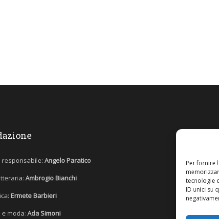
dazione
e responsabile:
Angelo Paratico
Per fornire 
memorizzare
etteraria:
Ambrogio Bianchi
tecnologie 
ID unici su 
tica:
Ermete Barbieri
negativament
 e moda:
Ada Simoni