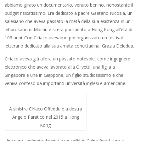
abbiamo girato un documentario, venuto benino, nonostante il
budget risicatissimo. Era dedicato a padre Gaetano Nicosia, un
salesiano che aveva passato la metà della sua esistenza in un
lebbrosario di Macau e si era poi spento a Hong Kong all’età di
103 anni. Con Ciriaco avevamo poi organizzato un festival
letterario dedicato alla sua amata concittadina, Grazia Deledda.
Ciriaco aveva già allora un passato notevole, come ingegnere
elettronico che aveva lavorato alla Olivetti, una figlia a
Singapore e una in Giappone, un figlio studiosissimo e che
veniva conteso da importanti università inglesi e americane.
A sinistra Ciriaco Offeddu e a destra
Angelo Paratico nel 2015 a Hong
Kong.
Una sera, sedendo davanti a un caffè di Caine Road, con gli