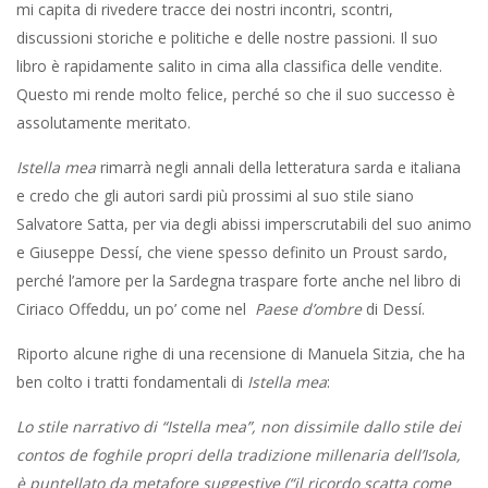
mi capita di rivedere tracce dei nostri incontri, scontri,
discussioni storiche e politiche e delle nostre passioni. Il suo
libro è rapidamente salito in cima alla classifica delle vendite.
Questo mi rende molto felice, perché so che il suo successo è
assolutamente meritato.
Istella mea
rimarrà negli annali della letteratura sarda e italiana
e credo che gli autori sardi più prossimi al suo stile siano
Salvatore Satta, per via degli abissi imperscrutabili del suo animo
e Giuseppe Dessí, che viene spesso definito un Proust sardo,
perché l’amore per la Sardegna traspare forte anche nel libro di
Ciriaco Offeddu, un po’ come nel
Paese d’ombre
di Dessí.
Riporto alcune righe di una recensione di Manuela Sitzia, che ha
ben colto i tratti fondamentali di
Istella mea
:
Lo stile narrativo di “Istella mea”, non dissimile dallo stile dei
contos de foghile propri della tradizione millenaria dell’Isola,
è puntellato da metafore suggestive (“il ricordo scatta come