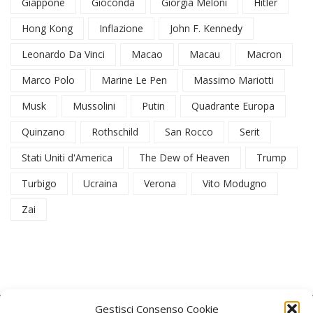
Giappone
Gioconda
Giorgia Meloni
Hitler
Hong Kong
Inflazione
John F. Kennedy
Leonardo Da Vinci
Macao
Macau
Macron
Marco Polo
Marine Le Pen
Massimo Mariotti
Musk
Mussolini
Putin
Quadrante Europa
Quinzano
Rothschild
San Rocco
Serit
Stati Uniti d'America
The Dew of Heaven
Trump
Turbigo
Ucraina
Verona
Vito Modugno
Zai
Gestisci Consenso Cookie