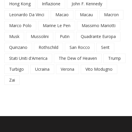
Hong Kong
Inflazione
John F. Kennedy
Leonardo Da Vinci
Macao
Macau
Macron
Marco Polo
Marine Le Pen
Massimo Mariotti
Musk
Mussolini
Putin
Quadrante Europa
Quinzano
Rothschild
San Rocco
Serit
Stati Uniti d'America
The Dew of Heaven
Trump
Turbigo
Ucraina
Verona
Vito Modugno
Zai