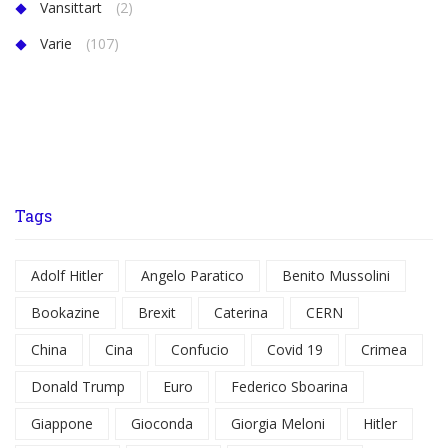
Vansittart
(2)
Varie
(107)
Tags
Adolf Hitler
Angelo Paratico
Benito Mussolini
Bookazine
Brexit
Caterina
CERN
China
Cina
Confucio
Covid 19
Crimea
Donald Trump
Euro
Federico Sboarina
Giappone
Gioconda
Giorgia Meloni
Hitler