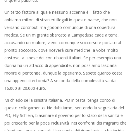
di quello pubblico.
Un terzo fattore al quale nessuno accenna è il fatto che
abbiamo milioni di stranieri illegali in questo paese, che non
versano contributi ma godono comunque di una copertura
medica. Se un migrante sbarcato a Lampedusa cade a terra,
accusando un malore, viene comunque soccorso e portato al
pronto soccorso, dove riceverà cure mediche, a volte molto
costose, a spese dei contribuenti italiani. Se per esempio una
donna ha un attacco di appendicite, non possiamo lasciarla
morire di peritonite, dunque la operiamo. Sapete quanto costa
una appendicitectomia? A seconda della complessità va dai
16.000 ai 20.000 euro.
Mi chiedo se la sinistra italiana, PD in testa, tenga conto di
questo collegamento. Ne dubitiamo, sentendo la segretaria del
PD, Elly Schlein, biasimare il governo per lo stato della sanità e
poi criticarlo per la poca inclusività nei confronti dei migranti che
sfondano i nostri cancelli. Una contraddizione logica, che incide