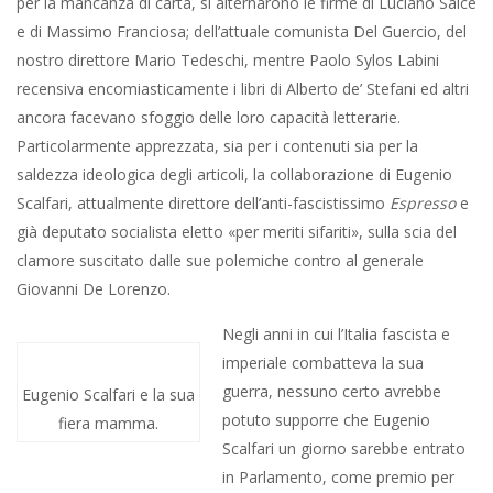
per la mancanza di carta, si alternarono le firme di Luciano Salce
e di Massimo Franciosa; dell’attuale comunista Del Guercio, del
nostro direttore Mario Tedeschi, mentre Paolo Sylos Labini
recensiva encomiasticamente i libri di Alberto de’ Stefani ed altri
ancora facevano sfoggio delle loro capacità letterarie.
Particolarmente apprezzata, sia per i contenuti sia per la
saldezza ideologica degli articoli, la collaborazione di Eugenio
Scalfari, attualmente direttore dell’anti-fascistissimo
Espresso
e
già deputato socialista eletto «per meriti sifariti», sulla scia del
clamore suscitato dalle sue polemiche contro al generale
Giovanni De Lorenzo.
Negli anni in cui l’Italia fascista e
imperiale combatteva la sua
guerra, nessuno certo avrebbe
Eugenio Scalfari e la sua
potuto supporre che Eugenio
fiera mamma.
Scalfari un giorno sarebbe entrato
in Parlamento, come premio per