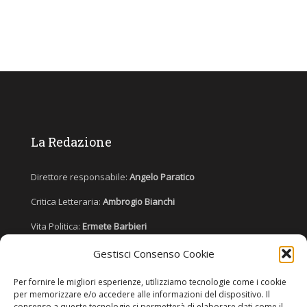
La Redazione
Direttore responsabile:
Angelo Paratico
Critica Letteraria:
Ambrogio Bianchi
Vita Politica:
Ermete Barbieri
Costume e moda:
Ada Simoni
Gestisci Consenso Cookie
Per fornire le migliori esperienze, utilizziamo tecnologie come i cookie
per memorizzare e/o accedere alle informazioni del dispositivo. Il
Copyright © 2022 Giornale Cangrande. Tutti i diritti sono riservati.
consenso a queste tecnologie ci permetterà di elaborare dati come il