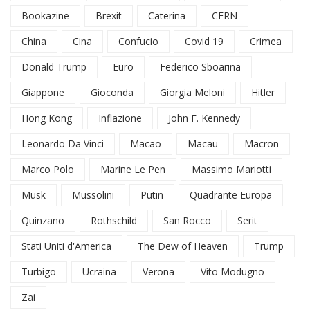
Bookazine
Brexit
Caterina
CERN
China
Cina
Confucio
Covid 19
Crimea
Donald Trump
Euro
Federico Sboarina
Giappone
Gioconda
Giorgia Meloni
Hitler
Hong Kong
Inflazione
John F. Kennedy
Leonardo Da Vinci
Macao
Macau
Macron
Marco Polo
Marine Le Pen
Massimo Mariotti
Musk
Mussolini
Putin
Quadrante Europa
Quinzano
Rothschild
San Rocco
Serit
Stati Uniti d'America
The Dew of Heaven
Trump
Turbigo
Ucraina
Verona
Vito Modugno
Zai