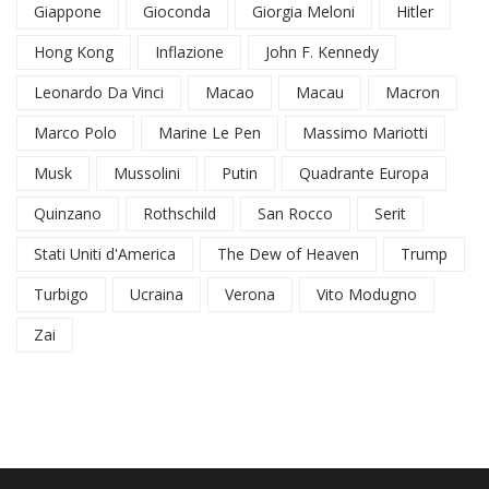
Giappone
Gioconda
Giorgia Meloni
Hitler
Hong Kong
Inflazione
John F. Kennedy
Leonardo Da Vinci
Macao
Macau
Macron
Marco Polo
Marine Le Pen
Massimo Mariotti
Musk
Mussolini
Putin
Quadrante Europa
Quinzano
Rothschild
San Rocco
Serit
Stati Uniti d'America
The Dew of Heaven
Trump
Turbigo
Ucraina
Verona
Vito Modugno
Zai