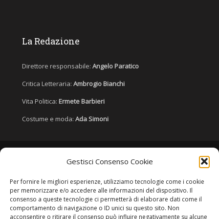
La Redazione
Direttore responsabile:
Angelo Paratico
Critica Letteraria:
Ambrogio Bianchi
Vita Politica:
Ermete Barbieri
Costume e moda:
Ada Simoni
Copyright © 2022 Giornale Cangrande. Tutti i diritti sono riservati.
Gestisci Consenso Cookie
Per fornire le migliori esperienze, utilizziamo tecnologie come i cookie
per memorizzare e/o accedere alle informazioni del dispositivo. Il
consenso a queste tecnologie ci permetterà di elaborare dati come il
comportamento di navigazione o ID unici su questo sito. Non
acconsentire o ritirare il consenso può influire negativamente su alcune