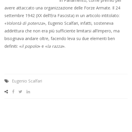
in Parlamento, come premio per
avere attaccato una organizzazione delle Forze Armate. Il 24
settembre 1942 (XX dell’Era Fascista) in un articolo intitolato:
«
Volontà di potenza
», Eugenio Scalfari, infatti, sosteneva
addirittura che non era più sufficiente limitarsi all’Impero, ma
bisognava andare oltre, facendo leva su due elementi ben
definiti: «
il popolo
» e «
la razza
».
Eugenio Scalfari