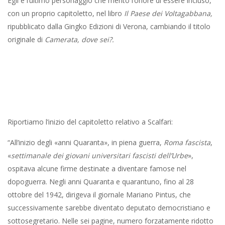
Egli è l’ultimo personaggio che meritò l’onore di essere incluso,
con un proprio capitoletto, nel libro
Il Paese dei Voltagabbana,
ripubblicato dalla Gingko Edizioni di Verona, cambiando il titolo
originale di
Camerata, dove sei?.
Riportiamo l’inizio del capitoletto relativo a Scalfari:
“All’inizio degli «anni Quaranta», in piena guerra,
Roma fascista
,
«
settimanale dei giovani universitari fascisti dell’Urbe
»,
ospitava alcune firme destinate a diventare famose nel
dopoguerra. Negli anni Quaranta e quarantuno, fino al 28
ottobre del 1942, dirigeva il giornale Mariano Pintus, che
successivamente sarebbe diventato deputato democristiano e
sottosegretario. Nelle sei pagine, numero forzatamente ridotto