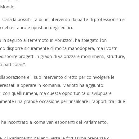
l Mondo.
 stata la possibilità di un intervento da parte di professionisti e
el restauro e ripristino degli edifici.
 in seguito al terremoto in Abruzzo”, ha spiegato l’on.
mo disporre sicuramente di molta manodopera, ma i vostri
redisporre progetti in grado di valorizzare monumenti, strutture,
 particolari”.
llaborazione e il suo intervento diretto per coinvolgere le
interessati a operare in Romania. Mariotti ha aggiunto:
 con quelli rumeni, ma questa opportunità di sviluppare
amente una grande occasione per rinsaldare i rapporti tra i due
ia, ha incontrato a Roma vari esponenti del Parlamento,
 Al Parlamento italiano, vista la fortissima presenza di