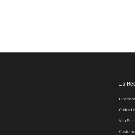
La Re
Direttor
Critica L
Vita Poli
Costume