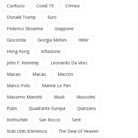
Confucio
Covid 19
Crimea
Donald Trump
Euro
Federico Sboarina
Giappone
Gioconda
Giorgia Meloni
Hitler
Hong Kong
Inflazione
John F. Kennedy
Leonardo Da Vinci
Macao
Macau
Macron
Marco Polo
Marine Le Pen
Massimo Mariotti
Musk
Mussolini
Putin
Quadrante Europa
Quinzano
Rothschild
San Rocco
Serit
Stati Uniti d'America
The Dew of Heaven