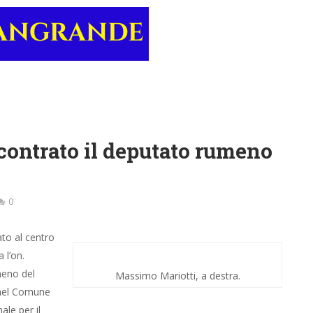
ontrato il deputato rumeno
0
ato al centro
a l’on.
meno del
Massimo Mariotti, a destra.
a, nel Comune
ale per il