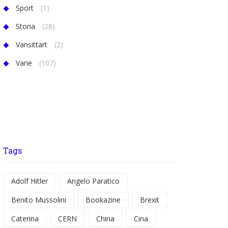
Sport
(1)
Storia
(28)
Vansittart
(2)
Varie
(107)
Tags
Adolf Hitler
Angelo Paratico
Benito Mussolini
Bookazine
Brexit
Caterina
CERN
China
Cina