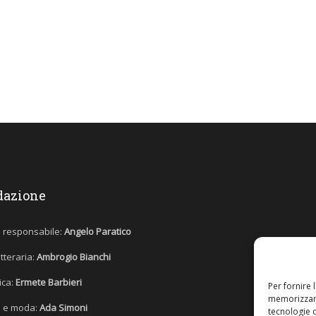
dazione
e responsabile:
Angelo Paratico
etteraria:
Ambrogio Bianchi
tica:
Ermete Barbieri
Per fornire 
memorizzare
 e moda:
Ada Simoni
tecnologie 