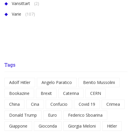
Vansittart
(2)
Varie
(107)
Tags
Adolf Hitler
Angelo Paratico
Benito Mussolini
Bookazine
Brexit
Caterina
CERN
China
Cina
Confucio
Covid 19
Crimea
Donald Trump
Euro
Federico Sboarina
Giappone
Gioconda
Giorgia Meloni
Hitler