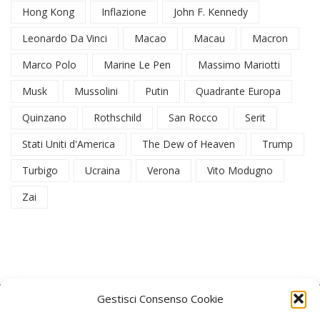
Hong Kong
Inflazione
John F. Kennedy
Leonardo Da Vinci
Macao
Macau
Macron
Marco Polo
Marine Le Pen
Massimo Mariotti
Musk
Mussolini
Putin
Quadrante Europa
Quinzano
Rothschild
San Rocco
Serit
Stati Uniti d'America
The Dew of Heaven
Trump
Turbigo
Ucraina
Verona
Vito Modugno
Zai
Gestisci Consenso Cookie