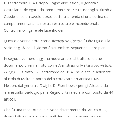
Il 3 settembre 1943, dopo lunghe discussioni, il generale
Castellano, delegato dal primo ministro Pietro Badoglio, firmò a
Cassibile, su un tavolo posto sotto alla tenda di una cucina da
campo americana, la nostra resa totale e incondizionata.
Controfirmò il generale Eisenhower.
Questo divenne noto come
Armistizio Corto
e fu divulgato alla
radio dagli Alleati il giorno 8 settembre, seguendo i loro piani.
In seguito vennero aggiunti nuovi articoli al trattato, e quel
documento divenne noto come Armistizio di Malta o
Armistizio
Lungo
. Fu siglato il 29 settembre del 1943 nelle acque antistanti
all’isola di Malta, a bordo della corazzata britannica HMS
Nelson, dal generale Dwight D. Eisenhower per gli Alleati e dal
maresciallo Badoglio per il Regno d’Italia ed era composto da 44
articoli.
Che fu una resa totale lo si vede chiaramente dall’Articolo 12,
dove si dice che altre misure di tipo politico, economico e