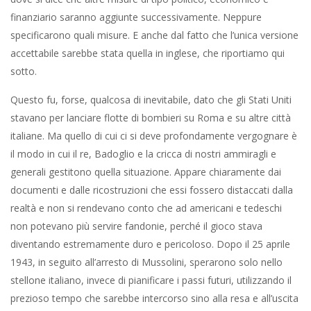
finanziario saranno aggiunte successivamente. Neppure
specificarono quali misure. E anche dal fatto che l’unica versione
accettabile sarebbe stata quella in inglese, che riportiamo qui
sotto.
Questo fu, forse, qualcosa di inevitabile, dato che gli Stati Uniti
stavano per lanciare flotte di bombieri su Roma e su altre città
italiane. Ma quello di cui ci si deve profondamente vergognare è
il modo in cui il re, Badoglio e la cricca di nostri ammiragli e
generali gestitono quella situazione. Appare chiaramente dai
documenti e dalle ricostruzioni che essi fossero distaccati dalla
realtà e non si rendevano conto che ad americani e tedeschi
non potevano più servire fandonie, perché il gioco stava
diventando estremamente duro e pericoloso. Dopo il 25 aprile
1943, in seguito all’arresto di Mussolini, sperarono solo nello
stellone italiano, invece di pianificare i passi futuri, utilizzando il
prezioso tempo che sarebbe intercorso sino alla resa e all’uscita