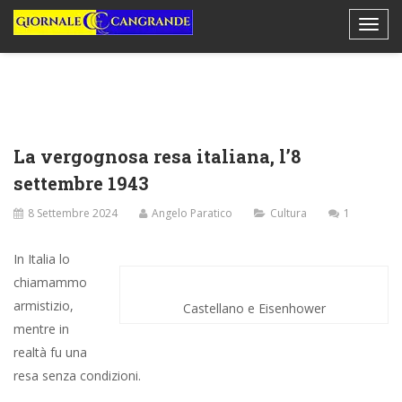
La vergognosa resa italiana, l’8
settembre 1943
8 Settembre 2024
Angelo Paratico
Cultura
1
In Italia lo
chiamammo
armistizio,
Castellano e Eisenhower
mentre in
realtà fu una
resa senza condizioni.