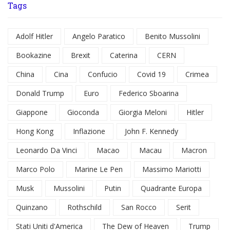
Tags
Adolf Hitler
Angelo Paratico
Benito Mussolini
Bookazine
Brexit
Caterina
CERN
China
Cina
Confucio
Covid 19
Crimea
Donald Trump
Euro
Federico Sboarina
Giappone
Gioconda
Giorgia Meloni
Hitler
Hong Kong
Inflazione
John F. Kennedy
Leonardo Da Vinci
Macao
Macau
Macron
Marco Polo
Marine Le Pen
Massimo Mariotti
Musk
Mussolini
Putin
Quadrante Europa
Quinzano
Rothschild
San Rocco
Serit
Stati Uniti d'America
The Dew of Heaven
Trump