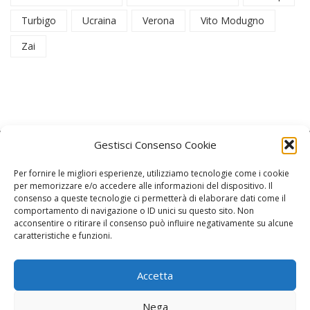
Turbigo
Ucraina
Verona
Vito Modugno
Zai
Gestisci Consenso Cookie
Per fornire le migliori esperienze, utilizziamo tecnologie come i cookie
per memorizzare e/o accedere alle informazioni del dispositivo. Il
consenso a queste tecnologie ci permetterà di elaborare dati come il
La Redazione
comportamento di navigazione o ID unici su questo sito. Non
acconsentire o ritirare il consenso può influire negativamente su alcune
caratteristiche e funzioni.
Direttore responsabile:
Angelo Paratico
Critica Letteraria:
Ambrogio Bianchi
Accetta
Vita Politica:
Ermete Barbieri
Nega