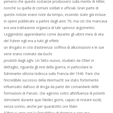
perversi che queste sostanze produssero sulla mente di Hitler,
nonché su quella di comuni soldati e ufficiali. Gran parte di
queste notizie erano note da tempo, essendo state già incluse
in opere pubblicate a partire dagli anni ’70, ma ciò che mancava
era una trattazione organica di tale spinoso argomento.
Leggendolo apprendiamo come durante gli ultimi mesi di vita
del Fuhrer egli era a tutti gli effetti
un drogato in crisi d’astinenza: soffriva di allucinazioni e le sue
vene erano rovinate dai buchi
prodotti dagli aghi. Un fatto nuovo, studiato da Ohler in
dettaglio, riguarda gli inizi della guerra, in particolare la
fulminante vittoria tedesca sulla Francia del 1940. Pare che
l’incredibile successo della Wermacht sia stato fortemente
influenzato dall’uso di droga da parte dei comandanti delle
formazioni di Panzer, che agirono sotto all’influenza di potenti
stimolanti durante quei fatidici giorni, capaci di restare lucidi,
senza sonno, anche per quaratotto ore filate.
Il libro si apre con la Repubblica di Weimar e con una