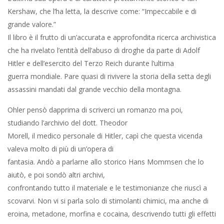
Kershaw, che l’ha letta, la descrive come: “Impeccabile e di
grande valore.”
Il libro è il frutto di un’accurata e approfondita ricerca archivistica
che ha rivelato l’entità dell’abuso di droghe da parte di Adolf
Hitler e dell’esercito del Terzo Reich durante l’ultima
guerra mondiale. Pare quasi di rivivere la storia della setta degli
assassini mandati dal grande vecchio della montagna.
Ohler pensò dapprima di scriverci un romanzo ma poi,
studiando l’archivio del dott. Theodor
Morell, il medico personale di Hitler, capì che questa vicenda
valeva molto di più di un’opera di
fantasia. Andò a parlarne allo storico Hans Mommsen che lo
aiutò, e poi sondò altri archivi,
confrontando tutto il materiale e le testimonianze che riuscì a
scovarvi. Non vi si parla solo di stimolanti chimici, ma anche di
eroina, metadone, morfina e cocaina, descrivendo tutti gli effetti