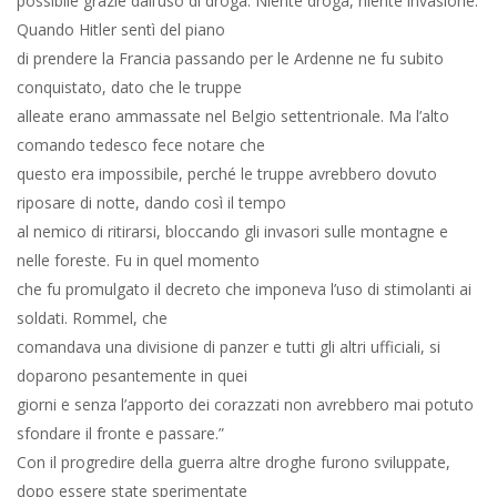
possibile grazie dall’uso di droga. Niente droga, niente invasione.
Quando Hitler sentì del piano
di prendere la Francia passando per le Ardenne ne fu subito
conquistato, dato che le truppe
alleate erano ammassate nel Belgio settentrionale. Ma l’alto
comando tedesco fece notare che
questo era impossibile, perché le truppe avrebbero dovuto
riposare di notte, dando così il tempo
al nemico di ritirarsi, bloccando gli invasori sulle montagne e
nelle foreste. Fu in quel momento
che fu promulgato il decreto che imponeva l’uso di stimolanti ai
soldati. Rommel, che
comandava una divisione di panzer e tutti gli altri ufficiali, si
doparono pesantemente in quei
giorni e senza l’apporto dei corazzati non avrebbero mai potuto
sfondare il fronte e passare.”
Con il progredire della guerra altre droghe furono sviluppate,
dopo essere state sperimentate