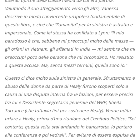
liberali tipiche della classe media da cui era partita.
Valutando il suo atteggiamento verso gli altri, Vanessa
descrive in modo convincente un’ipotesi fondamentale di
questo libro, e cioè che “l’umanità” per la sinistra è astratta e
impersonale. Come lei stessa ha confidato a Lynn: “Il mio
paradosso è che, sebbene mi preoccupi molto delle masse —
gli orfani in Vietnam, gli affamati in India — mi sembra che mi
preoccupi poco delle persone che mi circondano. Ho resistito
a questa accusa. Ma, senza mezzi termini, quella sono io.”
Questo ci dice molto sulla sinistra in generale. Sfruttamento e
abuso delle donne da parte di Healy furono scoperti solo a
causa di una disputa interna fra le fazioni, per essere precisi
fra lui e l’assistente segretario generale del WRP, Sheila
Torrance (che tuttavia finì per sostenere Healy). Venne udita
urlare a Healy, prima d’una riunione del Comitato Politico: “Sei
contorto, questa volta stai andando in bancarotta, lo porterò
alla conferenza e poi vedrai!”. Per evitare di essere espulsa da