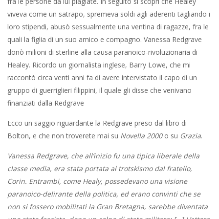
fra le persone da lui plagiate. In seguito si scoprì che Healey
viveva come un satrapo, spremeva soldi agli aderenti tagliando i
loro stipendi, abusò sessualmente una ventina di ragazze, fra le
quali la figlia di un suo amico e compagno. Vanessa Redgrave
donò milioni di sterline alla causa paranoico-rivoluzionaria di
Healey. Ricordo un giornalista inglese, Barry Lowe, che mi
raccontò circa venti anni fa di avere intervistato il capo di un
gruppo di guerriglieri filippini, il quale gli disse che venivano
finanziati dalla Redgrave
Ecco un saggio riguardante la Redgrave preso dal libro di
Bolton, e che non troverete mai su
Novella 2000
o su
Grazia
.
Vanessa Redgrave, che all’inizio fu una tipica liberale della
classe media, era stata portata al trotskismo dal fratello,
Corin. Entrambi, come Healy, possedevano una visione
paranoico-delirante della politica, ed erano convinti che se
non si fossero mobilitati la Gran Bretagna, sarebbe diventata