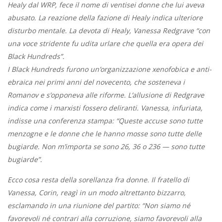
Healy dal WRP, fece il nome di ventisei donne che lui aveva
abusato. La reazione della fazione di Healy indica ulteriore
disturbo mentale. La devota di Healy, Vanessa Redgrave “con
una voce stridente fu udita urlare che quella era opera dei
Black Hundreds”.
I Black Hundreds furono un’organizzazione xenofobica e anti-
ebraica nei primi anni del novecento, che sosteneva i
Romanov e s’opponeva alle riforme. L’allusione di Redgrave
indica come i marxisti fossero deliranti. Vanessa, infuriata,
indisse una conferenza stampa: “Queste accuse sono tutte
menzogne e le donne che le hanno mosse sono tutte delle
bugiarde. Non m’importa se sono 26, 36 o 236 — sono tutte
bugiarde”.
Ecco cosa resta della sorellanza fra donne. Il fratello di
Vanessa, Corin, reagì in un modo altrettanto bizzarro,
esclamando in una riunione del partito: “Non siamo né
favorevoli né contrari alla corruzione, siamo favorevoli alla