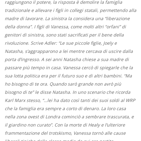
raggiungono il potere, la risposta è demolire la famiglia
tradizionale e allevare i figli in collegi statali, permettendo alla
madre di lavorare. La sinistra la considera una “liberazione
della donna”. I figli di Vanessa, come molti altri “orfani” di
genitori di sinistra, sono stati sacrificati per il bene della
rivoluzione. Scrive Adler: “Le sue piccole figlie, Joely e
Natasha, s’aggrapparono a lei mentre cercava di uscire dalla
porta d’ingresso. A sei anni Natasha chiese a sua madre di
passare più tempo in casa. Vanessa cercò di spiegarle che la
sua lotta politica era per il futuro suo e di altri bambini. “Ma
ho bisogno di te ora. Quando sarò grande non avrò più
bisogno di te” le disse Natasha. In uno scenario che ricorda
Karl Marx stesso, “…lei ha dato così tanti dei suoi soldi al WRP
che la famiglia era sempre a corto di denaro. La loro casa
nella zona ovest di Londra cominciò a sembrare trascurata, e
il giardino non curato”. Con la morte di Healy e l’ulteriore
frammentazione del trotskismo, Vanessa tornò alle cause