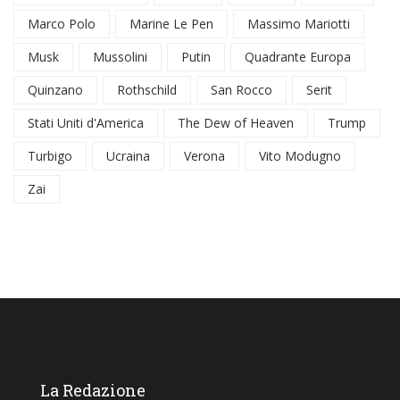
Marco Polo
Marine Le Pen
Massimo Mariotti
Musk
Mussolini
Putin
Quadrante Europa
Quinzano
Rothschild
San Rocco
Serit
Stati Uniti d'America
The Dew of Heaven
Trump
Turbigo
Ucraina
Verona
Vito Modugno
Zai
La Redazione