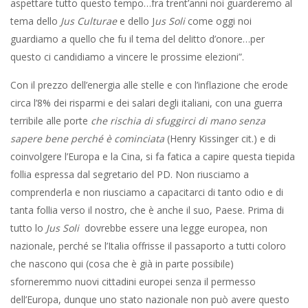
aspettare tutto questo tempo…fra trent’anni noi guarderemo al
tema dello
Jus Culturae
e dello J
us Soli
come oggi noi
guardiamo a quello che fu il tema del delitto d’onore…per
questo ci candidiamo a vincere le prossime elezioni”.
Con il prezzo dell’energia alle stelle e con l’inflazione che erode
circa l’8% dei risparmi e dei salari degli italiani, con una guerra
terribile alle porte
che rischia di sfuggirci di mano senza
sapere bene perché è cominciata
(Henry Kissinger cit.) e di
coinvolgere l’Europa e la Cina, si fa fatica a capire questa tiepida
follia espressa dal segretario del PD. Non riusciamo a
comprenderla e non riusciamo a capacitarci di tanto odio e di
tanta follia verso il nostro, che è anche il suo, Paese. Prima di
tutto lo
Jus Soli
dovrebbe essere una legge europea, non
nazionale, perché se l’Italia offrisse il passaporto a tutti coloro
che nascono qui (cosa che è già in parte possibile)
sforneremmo nuovi cittadini europei senza il permesso
dell’Europa, dunque uno stato nazionale non può avere questo