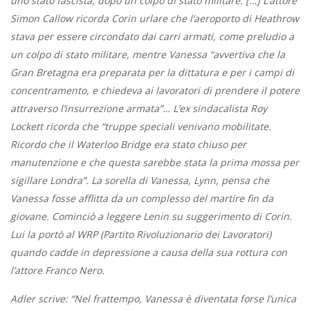
uno stato fascista, dopo un colpo di stato militare: […] L’attore
Simon Callow ricorda Corin urlare che l’aeroporto di Heathrow
stava per essere circondato dai carri armati, come preludio a
un colpo di stato militare, mentre Vanessa “avvertiva che la
Gran Bretagna era preparata per la dittatura e per i campi di
concentramento, e chiedeva ai lavoratori di prendere il potere
attraverso l’insurrezione armata”… L’ex sindacalista Roy
Lockett ricorda che “truppe speciali venivano mobilitate.
Ricordo che il Waterloo Bridge era stato chiuso per
manutenzione e che questa sarebbe stata la prima mossa per
sigillare Londra”. La sorella di Vanessa, Lynn, pensa che
Vanessa fosse afflitta da un complesso del martire fin da
giovane. Cominciò a leggere Lenin su suggerimento di Corin.
Lui la portò al WRP (Partito Rivoluzionario dei Lavoratori)
quando cadde in depressione a causa della sua rottura con
l’attore Franco Nero.
Adler scrive: “Nel frattempo, Vanessa è diventata forse l’unica