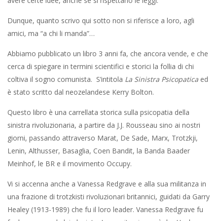
avere certe idee, anche se si rispettano le leggi.
Dunque, quanto scrivo qui sotto non si riferisce a loro, agli
amici, ma “a chi li manda”…
Abbiamo pubblicato un libro 3 anni fa, che ancora vende, e che
cerca di spiegare in termini scientifici e storici la follia di chi
coltiva il sogno comunista. S’intitola
La Sinistra Psicopatica
ed
è stato scritto dal neozelandese Kerry Bolton.
Questo libro è una carrellata storica sulla psicopatia della
sinistra rivoluzionaria, a partire da J.J. Rousseau sino ai nostri
giorni, passando attraverso Marat, De Sade, Marx, Trotzkji,
Lenin, Althusser, Basaglia, Coen Bandit, la Banda Baader
Meinhof, le BR e il movimento Occupy.
Vi si accenna anche a Vanessa Redgrave e alla sua militanza in
una frazione di trotzkisti rivoluzionari britannici, guidati da Garry
Healey (1913-1989) che fu il loro leader. Vanessa Redgrave fu