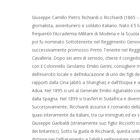
Giuseppe Camillo Pietro Richiardi o Ricchiardi (1865 –
giornalista, avventuriero e soldato italiano. Nato il 5
frequentò l’Accademia Militare di Modena e la Scuola d
poi fu nominato Sottotenente nel Reggimento Genova
successivamente promosso Primo Tenente nel Regg
Cavalleria. Dopo sei anni di servizio, chiese il congedo
con il Colonnello Girolamo Emilio Gerini, consigliere mi
dell’esercito locale e dell’educazione di uno dei figl
rapporti dalla Cina (abitò a Shanghai) e dall’Etiopia e 
Adua. Nel 1895 si unì al Generale Emilio Aguinaldo com
dalla Spagna. Nel 1899 si trasferì in Sudafrica e div
Successivamente, Ricchiardi assunse il comando della 
quasi interamente da italiani, tra cui immigrati ed ex
Giuseppe Garibaldi (stranamente suo figlio Ricciotti s
dei britannici). Sotto la guida di Ricchiardi, questa un
distinse per l’affiatamento e l’abilità nell’eseguire ric