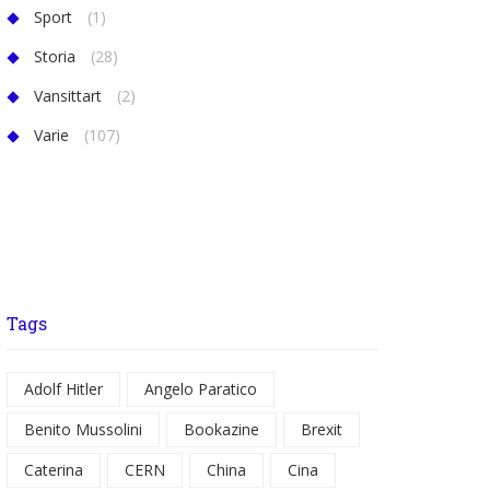
Sport
(1)
Storia
(28)
Vansittart
(2)
Varie
(107)
Tags
Adolf Hitler
Angelo Paratico
Benito Mussolini
Bookazine
Brexit
Caterina
CERN
China
Cina