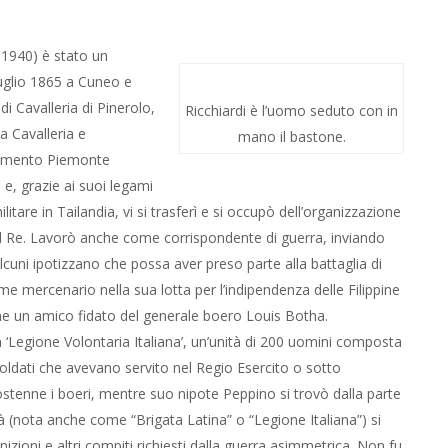
 1940) è stato un
 luglio 1865 a Cuneo e
i Cavalleria di Pinerolo,
Ricchiardi è l’uomo seduto con in
 Cavalleria e
mano il bastone.
imento Piemonte
 e, grazie ai suoi legami
litare in Tailandia, vi si trasferì e si occupò dell’organizzazione
i del Re. Lavorò anche come corrispondente di guerra, inviando
alcuni ipotizzano che possa aver preso parte alla battaglia di
e mercenario nella sua lotta per l’indipendenza delle Filippine
enne un amico fidato del generale boero Louis Botha.
‘Legione Volontaria Italiana’, un’unità di 200 uomini composta
 soldati che avevano servito nel Regio Esercito o sotto
ostenne i boeri, mentre suo nipote Peppino si trovò dalla parte
ità (nota anche come “Brigata Latina” o “Legione Italiana”) si
ognizioni e altri compiti richiesti dalla guerra asimmetrica. Non fu