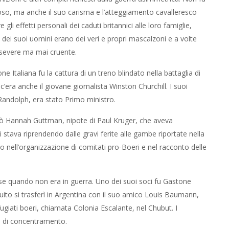
moso, ma anche il suo carisma e l’atteggiamento cavalleresco
gli effetti personali dei caduti britannici alle loro famiglie,
i dei suoi uomini erano dei veri e propri mascalzoni e a volte
e severe ma mai cruente.
 Italiana fu la cattura di un treno blindato nella battaglia di
 c’era anche il giovane giornalista Winston Churchill. I suoi
andolph, era stato Primo ministro.
osò Hannah Guttman, nipote di Paul Kruger, che aveva
 stava riprendendo dalle gravi ferite alle gambe riportate nella
ato nell’organizzazione di comitati pro-Boeri e nel racconto delle
se quando non era in guerra. Uno dei suoi soci fu Gastone
guito si trasferì in Argentina con il suo amico Louis Baumann,
ugiati boeri, chiamata Colonia Escalante, nel Chubut. I
pi di concentramento.