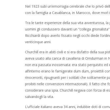
Nel 1923 subì un’emorragia cerebrale che lo privò dell’u
con la famiglia a Casablanca, in Marocco, dove morì il
Tra le tante esperienze della sua vita avventurosa, la 
uomini gli condussero davanti un “collega grionalista”
Ricchiardi dopo averlo fissato negli occhi diede l’ord
venticinque anni.
Churchill era in abiti civili e si era disfatto della s
aveva usato alla carica di cavalleria di Omdurman in N
non era passata inosservata: era stato perquisito ed er
all’interno erano le famigerate dum dum, proiettili con l
rinoceronti, ripugnanti per i soldati che solitamente 
proibiti nelle convenzioni internazionali). Il fatto che
considerare una spia. Churchill negava con forza di es
salvandogli la vita.
L’ufficiale italiano aveva 34 anni, indubbie doti di c