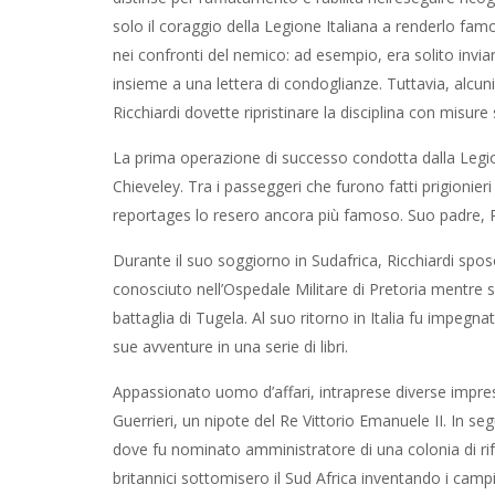
solo il coraggio della Legione Italiana a renderlo fa
nei confronti del nemico: ad esempio, era solito inviare 
insieme a una lettera di condoglianze. Tuttavia, alcun
Ricchiardi dovette ripristinare la disciplina con misur
La prima operazione di successo condotta dalla Legione
Chieveley. Tra i passeggeri che furono fatti prigionieri
reportages lo resero ancora più famoso. Suo padre, R
Durante il suo soggiorno in Sudafrica, Ricchiardi sp
conosciuto nell’Ospedale Militare di Pretoria mentre si
battaglia di Tugela. Al suo ritorno in Italia fu impegn
sue avventure in una serie di libri.
Appassionato uomo d’affari, intraprese diverse impre
Guerrieri, un nipote del Re Vittorio Emanuele II. In se
dove fu nominato amministratore di una colonia di rif
britannici sottomisero il Sud Africa inventando i cam