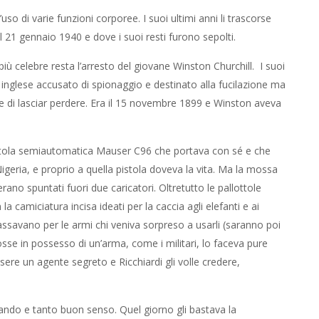
so di varie funzioni corporee. I suoi ultimi anni li trascorse
 21 gennaio 1940 e dove i suoi resti furono sepolti.
più celebre resta l’arresto del giovane Winston Churchill. I suoi
 inglese accusato di spionaggio e destinato alla fucilazione ma
ine di lasciar perdere. Era il 15 novembre 1899 e Winston aveva
ua pistola semiautomatica Mauser C96 che portava con sé e che
igeria, e proprio a quella pistola doveva la vita. Ma la mossa
ano spuntati fuori due caricatori. Oltretutto le pallottole
a camiciatura incisa ideati per la caccia agli elefanti e ai
passavano per le armi chi veniva sorpreso a usarli (saranno poi
 fosse in possesso di un’arma, come i militari, lo faceva pure
sere un agente segreto e Ricchiardi gli volle credere,
omando e tanto buon senso. Quel giorno gli bastava la