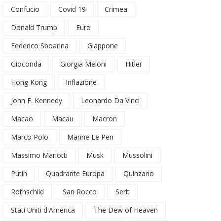
Confucio
Covid 19
Crimea
Donald Trump
Euro
Federico Sboarina
Giappone
Gioconda
Giorgia Meloni
Hitler
Hong Kong
Inflazione
John F. Kennedy
Leonardo Da Vinci
Macao
Macau
Macron
Marco Polo
Marine Le Pen
Massimo Mariotti
Musk
Mussolini
Putin
Quadrante Europa
Quinzano
Rothschild
San Rocco
Serit
Stati Uniti d'America
The Dew of Heaven