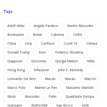
Tags
Adolf Hitler
Angelo Paratico
Benito Mussolini
Bookazine
Brexit
Caterina
CERN
China
Cina
Confucio
Covid 19
Crimea
Donald Trump
Euro
Federico Sboarina
Giappone
Gioconda
Giorgia Meloni
Hitler
Hong Kong
Inflazione
John F. Kennedy
Leonardo Da Vinci
Macao
Macau
Macron
Marco Polo
Marine Le Pen
Massimo Mariotti
Musk
Mussolini
Putin
Quadrante Europa
Quinzano
Rothschild
San Rocco
Serit