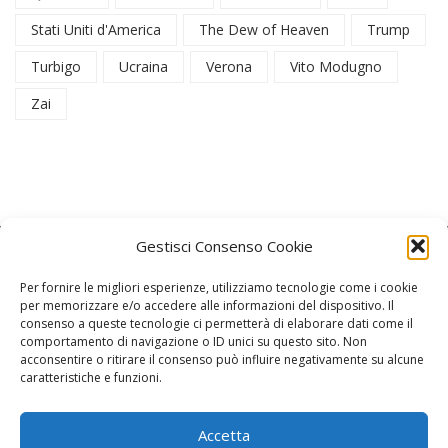
Stati Uniti d'America
The Dew of Heaven
Trump
Turbigo
Ucraina
Verona
Vito Modugno
Zai
Gestisci Consenso Cookie
Per fornire le migliori esperienze, utilizziamo tecnologie come i cookie
per memorizzare e/o accedere alle informazioni del dispositivo. Il
consenso a queste tecnologie ci permetterà di elaborare dati come il
La Redazione
comportamento di navigazione o ID unici su questo sito. Non
acconsentire o ritirare il consenso può influire negativamente su alcune
caratteristiche e funzioni.
Direttore responsabile:
Angelo Paratico
Critica Letteraria:
Ambrogio Bianchi
Accetta