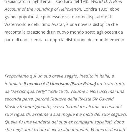
trapiantato in Inghilterra. Il suo libro del 1935
World D: A Brief
Account of the Founding of Helioxenon
, Londra 1935, ebbe
grande popolarità e può essere visto come l’ispiratore di
Waterworld e dell’ultimo Avatar, è una novella distopica che
racconta la creazione di un nuovo mondo sotto agli oceani da
parte di uno scienziato, dopo la distruzione del mondo emerso.
Proponiamo qui un suo breve saggio, inedito in Italia, e
intitolato
Il nemico è il Liberismo (Parte Prima)
un testo tratto
da “Fascist quarterly” 1936-1940. Volume I. Non uscì mai una
seconda parte, perché l’editore della Rivista Sir Oswald
Mosley fu imprigionato, senza formulare alcuna accusa nei
suoi riguardi, assieme a sua moglie e a molti dei suoi seguaci.
Quella fu una vendetta dei suoi ex compagni socialisti, dopo
che negli anni trenta li aveva abbandonati. Vennero rilasciati