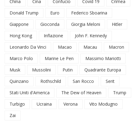
China
Cina
Confucio
Covid 19
Crimea
Donald Trump
Euro
Federico Sboarina
Giappone
Gioconda
Giorgia Meloni
Hitler
Hong Kong
Inflazione
John F. Kennedy
Leonardo Da Vinci
Macao
Macau
Macron
Marco Polo
Marine Le Pen
Massimo Mariotti
Musk
Mussolini
Putin
Quadrante Europa
Quinzano
Rothschild
San Rocco
Serit
Stati Uniti d'America
The Dew of Heaven
Trump
Turbigo
Ucraina
Verona
Vito Modugno
Zai