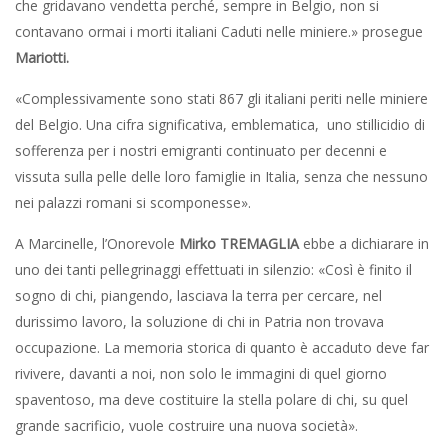
che gridavano vendetta perché, sempre in Belgio, non si
contavano ormai i morti italiani Caduti nelle miniere.» prosegue
Mariotti.
«Complessivamente sono stati 867 gli italiani periti nelle miniere
del Belgio. Una cifra significativa, emblematica, uno stillicidio di
sofferenza per i nostri emigranti continuato per decenni e
vissuta sulla pelle delle loro famiglie in Italia, senza che nessuno
nei palazzi romani si scomponesse».
A Marcinelle, l’Onorevole
Mirko TREMAGLIA
ebbe a dichiarare in
uno dei tanti pellegrinaggi effettuati in silenzio: «Così è finito il
sogno di chi, piangendo, lasciava la terra per cercare, nel
durissimo lavoro, la soluzione di chi in Patria non trovava
occupazione. La memoria storica di quanto è accaduto deve far
rivivere, davanti a noi, non solo le immagini di quel giorno
spaventoso, ma deve costituire la stella polare di chi, su quel
grande sacrificio, vuole costruire una nuova società».