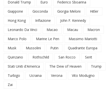
Donald Trump
Euro
Federico Sboarina
Giappone
Gioconda
Giorgia Meloni
Hitler
Hong Kong
Inflazione
John F. Kennedy
Leonardo Da Vinci
Macao
Macau
Macron
Marco Polo
Marine Le Pen
Massimo Mariotti
Musk
Mussolini
Putin
Quadrante Europa
Quinzano
Rothschild
San Rocco
Serit
Stati Uniti d'America
The Dew of Heaven
Trump
Turbigo
Ucraina
Verona
Vito Modugno
Zai