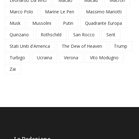
Leonardo Da Vinci
Macao
Macau
Macron
Marco Polo
Marine Le Pen
Massimo Mariotti
Musk
Mussolini
Putin
Quadrante Europa
Quinzano
Rothschild
San Rocco
Serit
Stati Uniti d'America
The Dew of Heaven
Trump
Turbigo
Ucraina
Verona
Vito Modugno
Zai