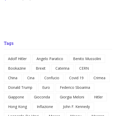
Tags
Adolf Hitler
Angelo Paratico
Benito Mussolini
Bookazine
Brexit
Caterina
CERN
China
Cina
Confucio
Covid 19
Crimea
Donald Trump
Euro
Federico Sboarina
Giappone
Gioconda
Giorgia Meloni
Hitler
Hong Kong
Inflazione
John F. Kennedy