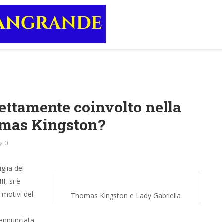
rettamente coinvolto nella
omas Kingston?
0
glia del
I, si è
 motivi del
Thomas Kingston e Lady Gabriella
 annunciata