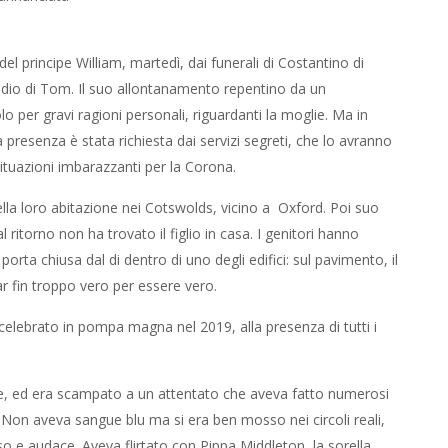
l principe William, martedì, dai funerali di Costantino di
cidio di Tom. Il suo allontanamento repentino da un
 per gravi ragioni personali, riguardanti la moglie. Ma in
a presenza è stata richiesta dai servizi segreti, che lo avranno
ituazioni imbarazzanti per la Corona.
lla loro abitazione nei Cotswolds, vicino a Oxford. Poi suo
 ritorno non ha trovato il figlio in casa. I genitori hanno
porta chiusa dal di dentro di uno degli edifici: sul pavimento, il
r fin troppo vero per essere vero.
celebrato in pompa magna nel 2019, alla presenza di tutti i
ice, ed era scampato a un attentato che aveva fatto numerosi
za. Non aveva sangue blu ma si era ben mosso nei circoli reali,
so e audace. Aveva flirtato con Pippa Middleton, la sorella