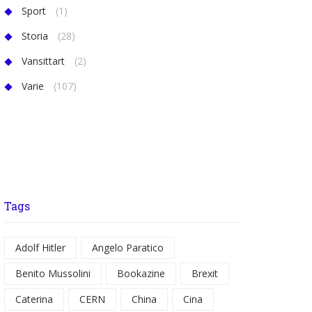
Sport
(1)
Storia
(28)
Vansittart
(2)
Varie
(107)
Tags
Adolf Hitler
Angelo Paratico
Benito Mussolini
Bookazine
Brexit
Caterina
CERN
China
Cina