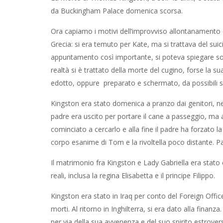
da Buckingham Palace domenica scorsa.
Ora capiamo i motivi dell’improvviso allontanamento de
Grecia: si era temuto per Kate, ma si trattava del sui
appuntamento così importante, si poteva spiegare solo
realtà si è trattato della morte del cugino, forse la su
edotto, oppure preparato e schermato, da possibili s
Kingston era stato domenica a pranzo dai genitori, ne
padre era uscito per portare il cane a passeggio, ma al
cominciato a cercarlo e alla fine il padre ha forzato la 
corpo esanime di Tom e la rivoltella poco distante. Pa
Il matrimonio fra Kingston e Lady Gabriella era stato 
reali, inclusa la regina Elisabetta e il principe Filippo.
Kingston era stato in Iraq per conto del Foreign Off
morti. Al ritorno in Inghilterra, si era dato alla finan
per via della sua avvenenza e del suo spirito estrover