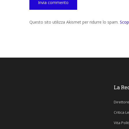
Questo sito utilizza Akismet per ridurre lo spam.
Scop
La Re
Direttor
Critica L
Vita Poli