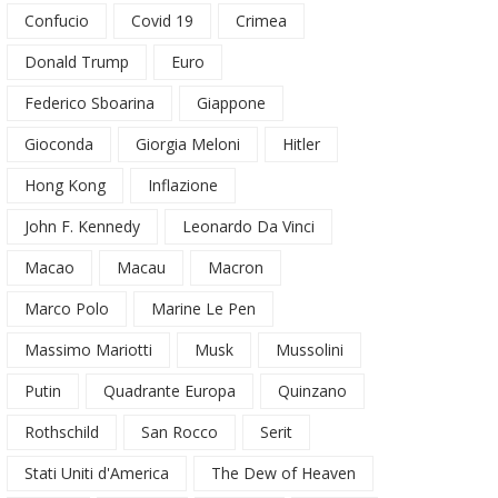
Confucio
Covid 19
Crimea
Donald Trump
Euro
Federico Sboarina
Giappone
Gioconda
Giorgia Meloni
Hitler
Hong Kong
Inflazione
John F. Kennedy
Leonardo Da Vinci
Macao
Macau
Macron
Marco Polo
Marine Le Pen
Massimo Mariotti
Musk
Mussolini
Putin
Quadrante Europa
Quinzano
Rothschild
San Rocco
Serit
Stati Uniti d'America
The Dew of Heaven