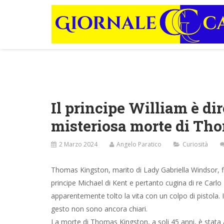
Il principe William è di
misteriosa morte di Th
2 Marzo 2024
Angelo Paratico
Curiosità
Thomas Kingston, marito di Lady Gabriella Windsor, fi
principe Michael di Kent e pertanto cugina di re Carlo II
apparentemente tolto la vita con un colpo di pistola. I
gesto non sono ancora chiari.
La morte di Thomas Kingston, a soli 45 anni, è stata