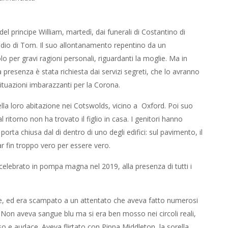
l principe William, martedì, dai funerali di Costantino di
cidio di Tom. Il suo allontanamento repentino da un
 per gravi ragioni personali, riguardanti la moglie. Ma in
a presenza è stata richiesta dai servizi segreti, che lo avranno
ituazioni imbarazzanti per la Corona.
lla loro abitazione nei Cotswolds, vicino a Oxford. Poi suo
 ritorno non ha trovato il figlio in casa. I genitori hanno
porta chiusa dal di dentro di uno degli edifici: sul pavimento, il
r fin troppo vero per essere vero.
celebrato in pompa magna nel 2019, alla presenza di tutti i
ice, ed era scampato a un attentato che aveva fatto numerosi
za. Non aveva sangue blu ma si era ben mosso nei circoli reali,
so e audace. Aveva flirtato con Pippa Middleton, la sorella