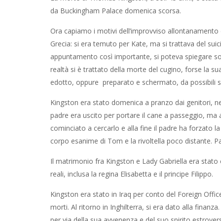
da Buckingham Palace domenica scorsa.
Ora capiamo i motivi dell’improvviso allontanamento de
Grecia: si era temuto per Kate, ma si trattava del sui
appuntamento così importante, si poteva spiegare solo
realtà si è trattato della morte del cugino, forse la su
edotto, oppure preparato e schermato, da possibili s
Kingston era stato domenica a pranzo dai genitori, ne
padre era uscito per portare il cane a passeggio, ma al
cominciato a cercarlo e alla fine il padre ha forzato la 
corpo esanime di Tom e la rivoltella poco distante. Pa
Il matrimonio fra Kingston e Lady Gabriella era stato 
reali, inclusa la regina Elisabetta e il principe Filippo.
Kingston era stato in Iraq per conto del Foreign Off
morti. Al ritorno in Inghilterra, si era dato alla finan
per via della sua avvenenza e del suo spirito estrover