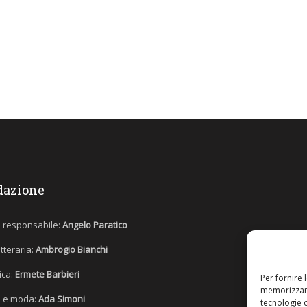
dazione
e responsabile:
Angelo Paratico
etteraria:
Ambrogio Bianchi
tica:
Ermete Barbieri
Per fornire 
memorizzare
 e moda:
Ada Simoni
tecnologie 