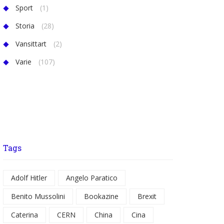
Sport
(1)
Storia
(28)
Vansittart
(2)
Varie
(107)
Tags
Adolf Hitler
Angelo Paratico
Benito Mussolini
Bookazine
Brexit
Caterina
CERN
China
Cina