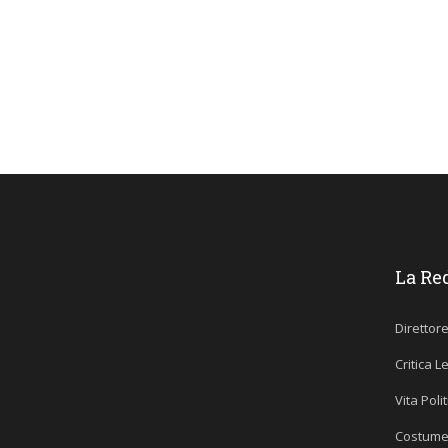
La Re
Direttor
Critica L
Vita Poli
Costume