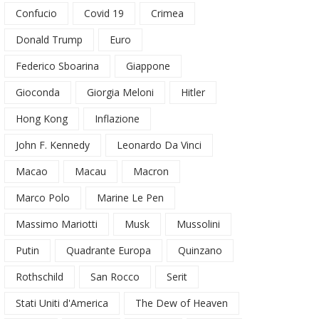
Confucio
Covid 19
Crimea
Donald Trump
Euro
Federico Sboarina
Giappone
Gioconda
Giorgia Meloni
Hitler
Hong Kong
Inflazione
John F. Kennedy
Leonardo Da Vinci
Macao
Macau
Macron
Marco Polo
Marine Le Pen
Massimo Mariotti
Musk
Mussolini
Putin
Quadrante Europa
Quinzano
Rothschild
San Rocco
Serit
Stati Uniti d'America
The Dew of Heaven