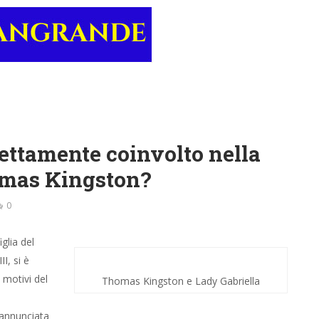
rettamente coinvolto nella
omas Kingston?
0
glia del
I, si è
 motivi del
Thomas Kingston e Lady Gabriella
 annunciata