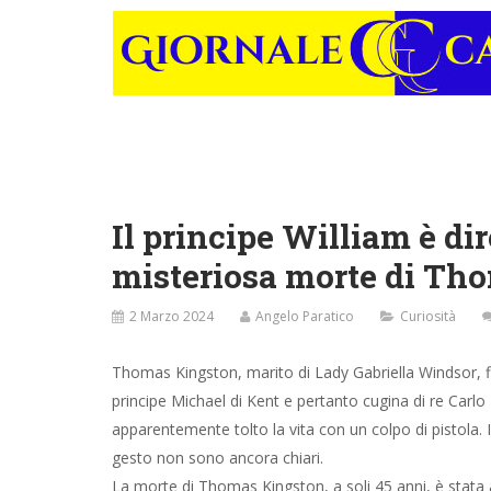
Il principe William è di
misteriosa morte di Th
2 Marzo 2024
Angelo Paratico
Curiosità
Thomas Kingston, marito di Lady Gabriella Windsor, fi
principe Michael di Kent e pertanto cugina di re Carlo II
apparentemente tolto la vita con un colpo di pistola. I
gesto non sono ancora chiari.
La morte di Thomas Kingston, a soli 45 anni, è stata