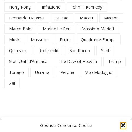
Hong Kong
Inflazione
John F. Kennedy
Leonardo Da Vinci
Macao
Macau
Macron
Marco Polo
Marine Le Pen
Massimo Mariotti
Musk
Mussolini
Putin
Quadrante Europa
Quinzano
Rothschild
San Rocco
Serit
Stati Uniti d'America
The Dew of Heaven
Trump
Turbigo
Ucraina
Verona
Vito Modugno
Zai
Gestisci Consenso Cookie