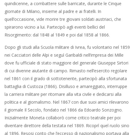
quindicenne, a combattere sulle barricate, durante le Cinque
giornate di Milano, insieme al padre e ai fratelli. In
quell’occasione, vide morire tre giovani soldati austriaci, che
spirarono vicino a lui. Partecipò agli eventi bellici del
Risorgimento: dal 1848 al 1849 e poi dal 1858 al 1866.
Dopo gli studi alla Scuola militare di Ivrea, fu volontario nel 1859
nei Cacciatori delle Alpi e seguì Garibaldi nell’impresa dei Mille
dove fu ufficiale di stato maggiore del generale Giuseppe Sirtori
di cui divenne aiutante di campo. Rimasto nell’esercito regolare
nel 1861 con il grado di sottotenente, partecipò alla sfortunata
battaglia di Custoza (1866). Disilluso e amareggiato, interruppe
la carriera militare per ritornare alla vita civile e dedicarsi alla
politica e al giornalismo. Nel 1867 con due suoi amici rilevarono
il giornale Il Secolo, fondato nel 1866 da Edoardo Sonzogno.
Inizialmente Moneta collaborò come critico teatrale per poi
diventare direttore della testata nel 1869. Ricoprì quel ruolo sino
al 1896. Resosi conto che l’eccesso di nazionalismo portava alla