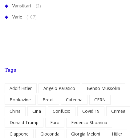
Vansittart
(2)
Varie
(107)
Tags
Adolf Hitler
Angelo Paratico
Benito Mussolini
Bookazine
Brexit
Caterina
CERN
China
Cina
Confucio
Covid 19
Crimea
Donald Trump
Euro
Federico Sboarina
Giappone
Gioconda
Giorgia Meloni
Hitler