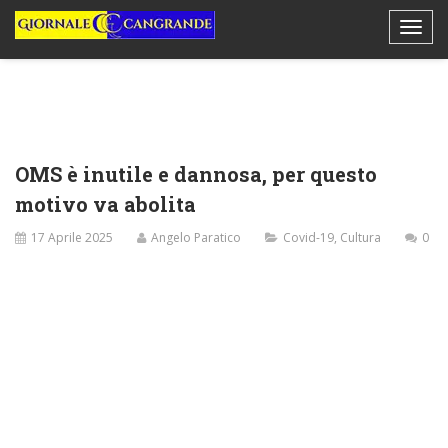
OMS è inutile e dannosa, per questo
motivo va abolita
17 Aprile 2025
Angelo Paratico
Covid-19
,
Cultura
0