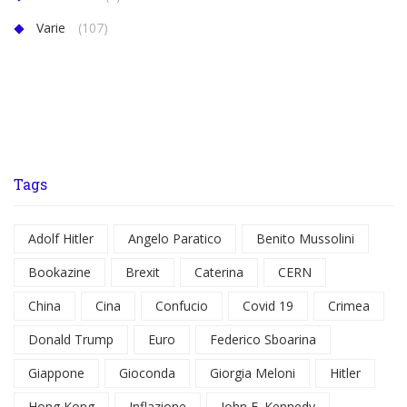
Varie
(107)
Tags
Adolf Hitler
Angelo Paratico
Benito Mussolini
Bookazine
Brexit
Caterina
CERN
China
Cina
Confucio
Covid 19
Crimea
Donald Trump
Euro
Federico Sboarina
Giappone
Gioconda
Giorgia Meloni
Hitler
Hong Kong
Inflazione
John F. Kennedy