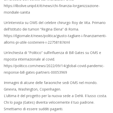
https://ilbolive.unipd.it/it/news/chi-finanzia-lorganizzazione-
mondiale-sanita
Un’intervista su OMS del celebre chirurgo Roy de Vita. Primario
dell’Istituto dei tumori “Regina Elena” di Roma.
https://ilgiornale.it/news/politica/giusto-tagliare-i-finanziamenti-
alloms-pi-utile-sostenere-i-2275818.html
Un’inchiesta di “Politico” sull’influenza di Bill Gates su OMS e
risposta internazionale al covid.
https://politico.com/news/2022/09/14/global-covid-pandemic-
response-bill-gates-partners-00053969
Immagini di alcune delle faraoniche sedi OMS nel mondo.
Ginevra, Washington, Copenhagen.
L’ultima è del progetto per la nuova sede a Dehli. Il lusso costa.
Chi lo paga (Gates) diventa velocemente il tuo padrone.
Smettiamo di essere sudditi paganti.