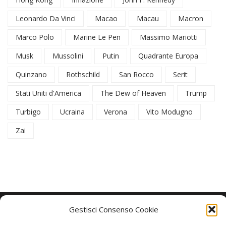
Leonardo Da Vinci
Macao
Macau
Macron
Marco Polo
Marine Le Pen
Massimo Mariotti
Musk
Mussolini
Putin
Quadrante Europa
Quinzano
Rothschild
San Rocco
Serit
Stati Uniti d'America
The Dew of Heaven
Trump
Turbigo
Ucraina
Verona
Vito Modugno
Zai
Gestisci Consenso Cookie