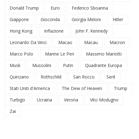
Donald Trump
Euro
Federico Sboarina
Giappone
Gioconda
Giorgia Meloni
Hitler
Hong Kong
Inflazione
John F. Kennedy
Leonardo Da Vinci
Macao
Macau
Macron
Marco Polo
Marine Le Pen
Massimo Mariotti
Musk
Mussolini
Putin
Quadrante Europa
Quinzano
Rothschild
San Rocco
Serit
Stati Uniti d'America
The Dew of Heaven
Trump
Turbigo
Ucraina
Verona
Vito Modugno
Zai