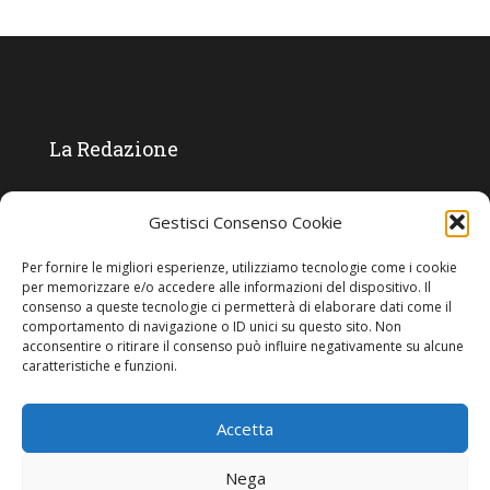
La Redazione
Direttore responsabile:
Angelo Paratico
Gestisci Consenso Cookie
Critica Letteraria:
Ambrogio Bianchi
Per fornire le migliori esperienze, utilizziamo tecnologie come i cookie
Vita Politica:
Ermete Barbieri
per memorizzare e/o accedere alle informazioni del dispositivo. Il
consenso a queste tecnologie ci permetterà di elaborare dati come il
Costume e moda:
Ada Simoni
comportamento di navigazione o ID unici su questo sito. Non
acconsentire o ritirare il consenso può influire negativamente su alcune
caratteristiche e funzioni.
Copyright © 2022 Giornale Cangrande. Tutti i diritti sono riservati.
Accetta
Nega