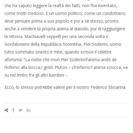
che ha saputo leggere la realtà dei fatti, non l’ha inventato,
come molti credono. E un uomo politico, come un condottiero,
deve pensare prima a suo popolo e poi a sé stesso, pronto
anche a vendere la propria anima al diavolo, pur di raggiungere
la vittoria. Machiavelli seppellì per una seconda volta il
Gonfaloniere della Repubblica fiorentina, Pier Soderini, uomo
tutto sommato onesto e mite, quando scrisse il celebre
aforisma: “La notte che morì Pier Soderini/l’anima andò de
l’inferno alla bocca;/ gridò Pluton – ch’inferno? anima sciocca, va
su nel limbo fra gli altri bambini -.
Ecco, lo stesso potrebbe valere per il nostro Federico Sboarina.