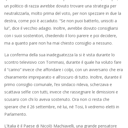
un politico di razza avrebbe dovuto trovare una strategia per
neutralizzarla, molto prima del voto, per non spezzare in due la
destra, come poi è accaduto. “Se non puoi batterlo, unisciti a
lui”, dice il vecchio adagio. Inoltre, avrebbe dovuto consigliarsi
con i suoi sostenitori, chiedendo il loro parere e poi decidere,
ma a quanto pare non ha mai chiesto consiglio a nessuno.
La conferma della sua inadeguatezza la si è vista durante lo
scontro televisivo con Tommasi, durante il quale ha voluto fare
il “carino” invece che affondare i colpi, con un avversario che era
chiaramente impreparato e all’oscuro di tutto. Inoltre, durante il
primo consiglio comunale, l’ex sindaco rideva, scherzava e
scattava selfie con tutti, invece che rassegnare le dimissioni e
scusarsi con chi lo aveva sostenuto. Ora non ci resta che
sperare che il 26 settembre, né lui, né Tosi, li vedremo eletti in
Parlamento.
L’Italia è il Paese di Nicolò Machiavelli, una grande pensatore