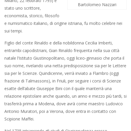
Milano, 22 febbraio 1795) è
Bartolomeo Nazzari
stato uno scrittore,
economista, storico, filosofo
e numismatico italiano, di origine istriana, fu molto celebre nei
sui tempi.
Figlio del conte Rinaldo e della nobildonna Cecilia Imberti,
entrambi capodistriani, Gian Rinaldo frequenta nella sua città
natale l’Istituto Giustinopolitano, oggi liceo-ginnasio che porta il
suo nome, rivelando una netta predisposizione sia per le Lettere
sia per le Scienze. Quindicenne, verrà inviato a Flambro (oggi
frazione di Talmassons), in Friuli, per seguire i corsi di Scienze
esatte dell’abate Giuseppe Bini con il quale manterrà una
relazione epistolare anche quando, un anno e mezzo più tardi, si
trasferirà prima a Modena, dove avrà come maestro Ludovico
Antonio Muratori, poi a Verona, dove entra in contatto con
Scipione Maffei.
Nel 1738 intraprende gli studi di Giurisprudenza presso