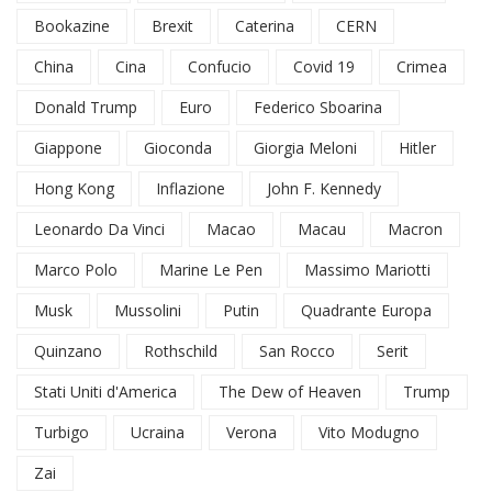
Bookazine
Brexit
Caterina
CERN
China
Cina
Confucio
Covid 19
Crimea
Donald Trump
Euro
Federico Sboarina
Giappone
Gioconda
Giorgia Meloni
Hitler
Hong Kong
Inflazione
John F. Kennedy
Leonardo Da Vinci
Macao
Macau
Macron
Marco Polo
Marine Le Pen
Massimo Mariotti
Musk
Mussolini
Putin
Quadrante Europa
Quinzano
Rothschild
San Rocco
Serit
Stati Uniti d'America
The Dew of Heaven
Trump
Turbigo
Ucraina
Verona
Vito Modugno
Zai