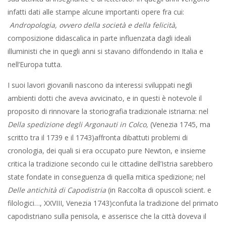
infatti dati alle stampe alcune importanti opere fra cui:
Andropologia, ovvero della società e della felicità
,
composizione didascalica in parte influenzata dagli ideali
illuministi che in quegli anni si stavano diffondendo in Italia e
nell’Europa tutta.
I suoi lavori giovanili nascono da interessi sviluppati negli
ambienti dotti che aveva avvicinato, e in questi è notevole il
proposito di rinnovare la storiografia tradizionale istriarna: nel
Della spedizione degli Argonauti in Colco,
(Venezia 1745, ma
scritto tra il 1739 e il 1743)affronta dibattuti problemi di
cronologia, dei quali si era occupato pure Newton, e insieme
critica la tradizione secondo cui le cittadine dell’Istria sarebbero
state fondate in conseguenza di quella mitica spedizione; nel
Delle antichità di Capodistria
(in Raccolta di opuscoli scient. e
filologici…, XXVIII, Venezia 1743)confuta la tradizione del primato
capodistriano sulla penisola, e asserisce che la città doveva il