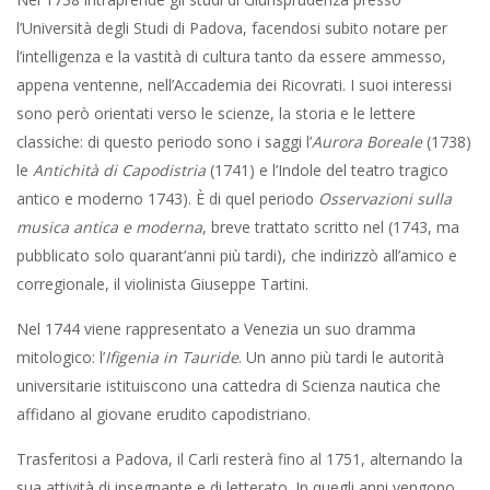
l’Università degli Studi di Padova, facendosi subito notare per
l’intelligenza e la vastità di cultura tanto da essere ammesso,
appena ventenne, nell’Accademia dei Ricovrati. I suoi interessi
sono però orientati verso le scienze, la storia e le lettere
classiche: di questo periodo sono i saggi l’
Aurora Boreale
(1738)
le
Antichità di Capodistria
(1741) e l’Indole del teatro tragico
antico e moderno 1743). È di quel periodo
Osservazioni sulla
musica antica e moderna
, breve trattato scritto nel (1743, ma
pubblicato solo quarant’anni più tardi), che indirizzò all’amico e
corregionale, il violinista Giuseppe Tartini.
Nel 1744 viene rappresentato a Venezia un suo dramma
mitologico: l’
Ifigenia in Tauride
. Un anno più tardi le autorità
universitarie istituiscono una cattedra di Scienza nautica che
affidano al giovane erudito capodistriano.
Trasferitosi a Padova, il Carli resterà fino al 1751, alternando la
sua attività di insegnante e di letterato. In quegli anni vengono