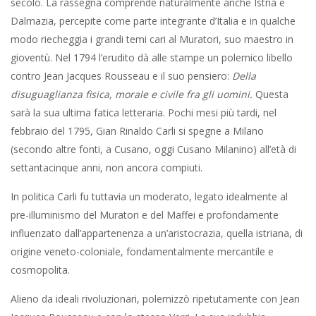
secolo. La rassegna comprende naturalmente anche Istria e
Dalmazia, percepite come parte integrante d’Italia e in qualche
modo riecheggia i grandi temi cari al Muratori, suo maestro in
gioventù. Nel 1794 l’erudito dà alle stampe un polemico libello
contro Jean Jacques Rousseau e il suo pensiero:
Della
disuguaglianza fisica, morale e civile fra gli uomini.
Questa
sarà la sua ultima fatica letteraria. Pochi mesi più tardi, nel
febbraio del 1795, Gian Rinaldo Carli si spegne a Milano
(secondo altre fonti, a Cusano, oggi Cusano Milanino) all’età di
settantacinque anni, non ancora compiuti.
In politica Carli fu tuttavia un moderato, legato idealmente al
pre-illuminismo del Muratori e del Maffei e profondamente
influenzato dall’appartenenza a un’aristocrazia, quella istriana, di
origine veneto-coloniale, fondamentalmente mercantile e
cosmopolita.
Alieno da ideali rivoluzionari, polemizzò ripetutamente con Jean