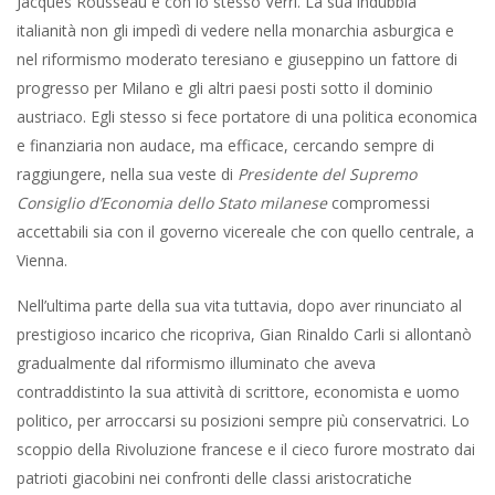
Jacques Rousseau e con lo stesso Verri. La sua indubbia
italianità non gli impedì di vedere nella monarchia asburgica e
nel riformismo moderato teresiano e giuseppino un fattore di
progresso per Milano e gli altri paesi posti sotto il dominio
austriaco. Egli stesso si fece portatore di una politica economica
e finanziaria non audace, ma efficace, cercando sempre di
raggiungere, nella sua veste di
Presidente del Supremo
Consiglio d’Economia dello Stato milanese
compromessi
accettabili sia con il governo vicereale che con quello centrale, a
Vienna.
Nell’ultima parte della sua vita tuttavia, dopo aver rinunciato al
prestigioso incarico che ricopriva, Gian Rinaldo Carli si allontanò
gradualmente dal riformismo illuminato che aveva
contraddistinto la sua attività di scrittore, economista e uomo
politico, per arroccarsi su posizioni sempre più conservatrici. Lo
scoppio della Rivoluzione francese e il cieco furore mostrato dai
patrioti giacobini nei confronti delle classi aristocratiche