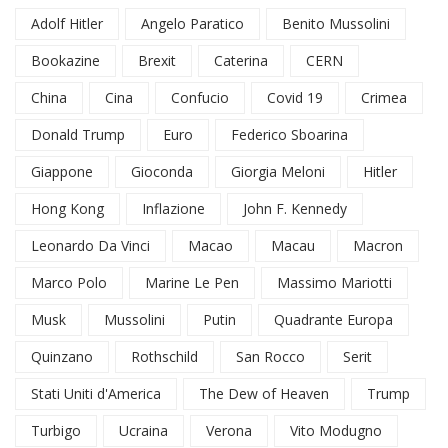
Adolf Hitler
Angelo Paratico
Benito Mussolini
Bookazine
Brexit
Caterina
CERN
China
Cina
Confucio
Covid 19
Crimea
Donald Trump
Euro
Federico Sboarina
Giappone
Gioconda
Giorgia Meloni
Hitler
Hong Kong
Inflazione
John F. Kennedy
Leonardo Da Vinci
Macao
Macau
Macron
Marco Polo
Marine Le Pen
Massimo Mariotti
Musk
Mussolini
Putin
Quadrante Europa
Quinzano
Rothschild
San Rocco
Serit
Stati Uniti d'America
The Dew of Heaven
Trump
Turbigo
Ucraina
Verona
Vito Modugno