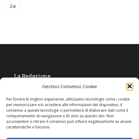
Zai
La Redazione
Gestisci Consenso Cookie
Direttore responsabile:
Angelo Paratico
Per fornire le migliori esperienze, utilizziamo tecnologie come i cookie
Critica Letteraria:
Ambrogio Bianchi
per memorizzare e/o accedere alle informazioni del dispositivo. Il
consenso a queste tecnologie ci permetterà di elaborare dati come il
Vita Politica:
Ermete Barbieri
comportamento di navigazione o ID unici su questo sito. Non
acconsentire o ritirare il consenso può influire negativamente su alcune
Costume e moda:
Ada Simoni
caratteristiche e funzioni.